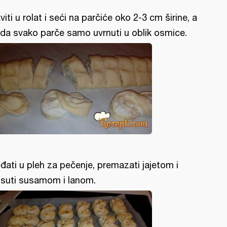
viti u rolat i seći na parčiće oko 2-3 cm širine, a
da svako parče samo uvrnuti u oblik osmice.
đati u pleh za pečenje, premazati jajetom i
suti susamom i lanom.