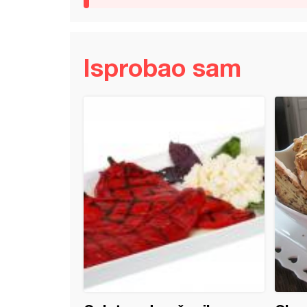
Isprobao sam
ka pogača (2)