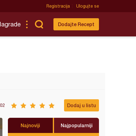
Registracija
Ulogujte se
Nagrade
Dodajte Recept
Dodaj u listu
02
Najnoviji
Najpopularniji