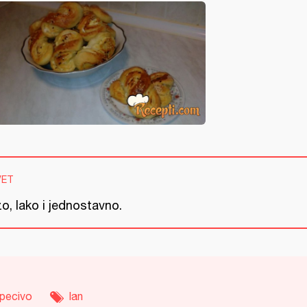
VET
o, lako i jednostavno.
pecivo
lan