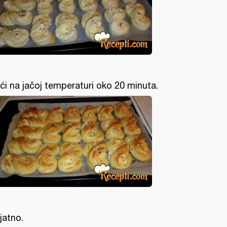
ći na jačoj temperaturi oko 20 minuta.
ijatno.