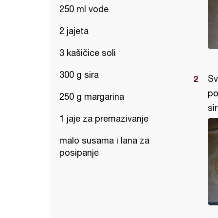
250 ml vode
2 jajeta
3 kašičice soli
300 g sira
Sv
po
250 g margarina
sir
1 jaje za premazivanje
malo susama i lana za
posipanje