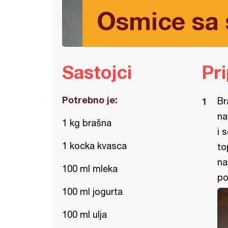
Osmice sa 
Sastojci
Pr
Potrebno je:
Br
na
1 kg brašna
i 
1 kocka kvasca
to
na
100 ml mleka
po
100 ml jogurta
100 ml ulja