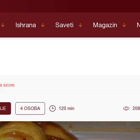
Ishrana
Saveti
Magazin
a sirom
NJE
4
OSOBA
120 min
208