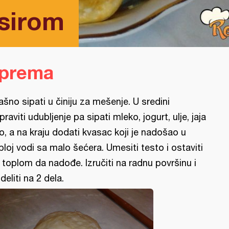
sirom
iprema
ašno sipati u činiju za mešenje. U sredini
praviti udubljenje pa sipati mleko, jogurt, ulje, jaja
so, a na kraju dodati kvasac koji je nadošao u
ploj vodi sa malo šećera. Umesiti testo i ostaviti
 toplom da nadođe. Izručiti na radnu površinu i
deliti na 2 dela.