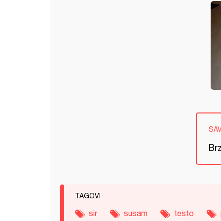
SA
Brz
TAGOVI
sir
susam
testo