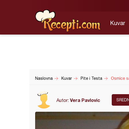
Kuvar
Naslovna
Kuvar
Pite i Testa
Osmice s
Vera Pavlovic
Autor:
SRED