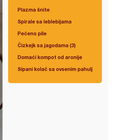
Plazma šnite
Spirale sa leblebijama
Pečeno pile
Čizkejk sa jagodama (3)
Domaći kompot od aronije
Sipani kolač sa ovsenim pahuljicama i višnjama