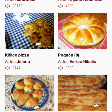
23768
4290
Kiflice pizza
Pogača (8)
Jelena
Verica Nikolić
Autor:
Autor:
3747
9330