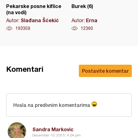
Pekarske posne kiflice
Burek (6)
(na vodi)
Slađana Šćekić
Erna
Autor:
Autor:
193359
12360
Komentari
Postavite komentar
Hvala na predivnim komentarima
Sandra Markovic
December 10, 2015, 4:04 pm