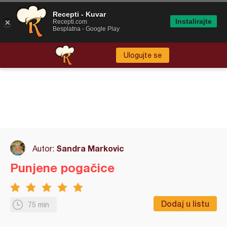
Recepti - Kuvar
Instalirajte
Recepti.com
Besplatna - Google Play
Ulogujte se
Sandra Markovic
Autor:
Punjene pogačice
Dodaj u listu
75 min