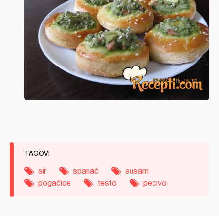
TAGOVI
sir
spanać
susam
pogačice
testo
pecivo