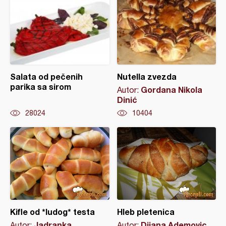
Salata od pečenih
Nutella zvezda
parika sa sirom
Gordana Nikola
Autor:
Dinić
28024
10404
Kifle od *ludog* testa
Hleb pletenica
Jadranka
Dijana Ademovic
Autor:
Autor: