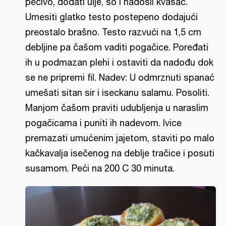
pecivo, dodati ulje, so i nadošli kvasac.
Umesiti glatko testo postepeno dodajući
preostalo brašno. Testo razvući na 1,5 cm
debljine pa čašom vaditi pogačice. Poređati
ih u podmazan plehi i ostaviti da nadođu dok
se ne pripremi fil. Nadev: U odmrznuti spanać
umešati sitan sir i iseckanu salamu. Posoliti.
Manjom čašom praviti udubljenja u naraslim
pogačicama i puniti ih nadevom. Ivice
premazati umućenim jajetom, staviti po malo
kačkavalja isečenog na deblje tračice i posuti
susamom. Peći na 200 C 30 minuta.