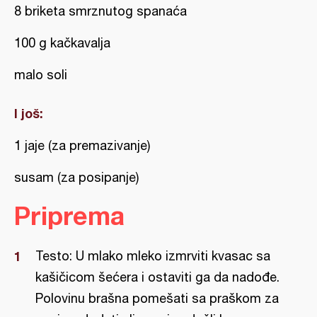
8 briketa smrznutog spanaća
100 g kačkavalja
malo soli
I još:
1 jaje (za premazivanje)
susam (za posipanje)
Priprema
Testo: U mlako mleko izmrviti kvasac sa
kašičicom šećera i ostaviti ga da nadođe.
Polovinu brašna pomešati sa praškom za