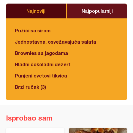
Najnoviji
Najpopularniji
Pužići sa sirom
Jednostavna, osvežavajuća salata
Brownies sa jagodama
Hladni čokoladni dezert
Punjeni cvetovi tikvica
Brzi ručak (3)
Isprobao sam