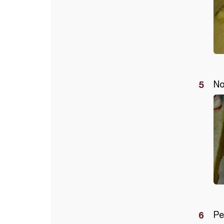
No
Pe