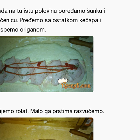
da na tu istu polovinu poređamo šunku i
čenicu. Pređemo sa ostatkom kečapa i
spemo origanom.
ijemo rolat. Malo ga prstima razvučemo.