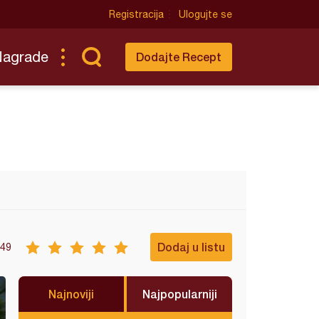
Registracija
Ulogujte se
Nagrade
Dodajte Recept
Dodaj u listu
49
Najnoviji
Najpopularniji