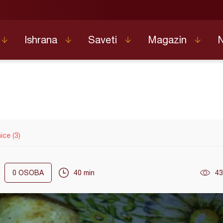
Ishrana
Saveti
Magazin
ice (3)
0
OSOBA
40 min
43