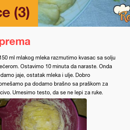
e (3)
iprema
150 ml mlakog mleka razmutimo kvasac sa solju
šećerom. Ostavimo 10 minuta da naraste. Onda
damo jaje, ostatak mleka i ulje. Dobro
omešamo pa dodamo brašno sa praškom za
civo. Umesimo testo, da se ne lepi za ruke.