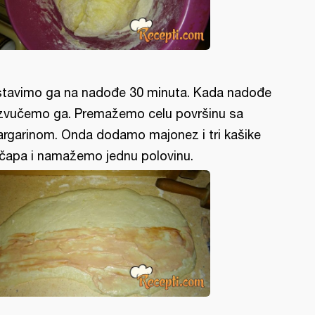
tavimo ga na nadođe 30 minuta. Kada nadođe
zvučemo ga. Premažemo celu površinu sa
rgarinom. Onda dodamo majonez i tri kašike
čapa i namažemo jednu polovinu.