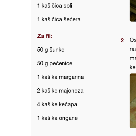
1 kašičica soli
1 kašičica šećera
Za fil:
Os
ra
50 g šunke
ma
50 g pečenice
ke
1 kašika margarina
2 kašike majoneza
4 kašike kečapa
1 kašika origane