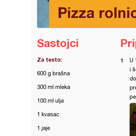
Pizza rolnic
Sastojci
Pr
Za testo:
U 
i 
600 g brašna
do
300 ml mleka
pr
pe
100 ml ulja
1 kvasac
1 jaje