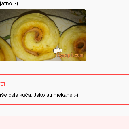
jatno :-)
VET
iše cela kuća. Jako su mekane :-)