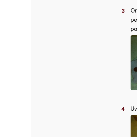
On
pe
po
Uv