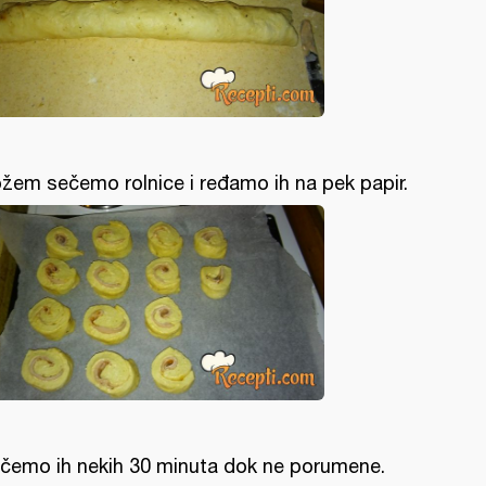
žem sečemo rolnice i ređamo ih na pek papir.
čemo ih nekih 30 minuta dok ne porumene.