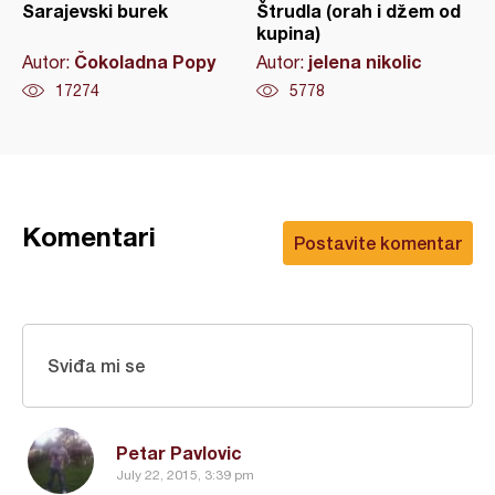
Sarajevski burek
Štrudla (orah i džem od
kupina)
Čokoladna Popy
jelena nikolic
Autor:
Autor:
17274
5778
Komentari
Postavite komentar
Sviđa mi se
Petar Pavlovic
July 22, 2015, 3:39 pm