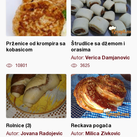
Prženice od krompira sa
Štrudlice sa džemom i
kobasicom
orasima
Verica Damjanovic
Autor:
10801
3625
Rolnice (3)
Reckava pogača
Jovana Radojevic
Milica Zivkovic
Autor:
Autor: