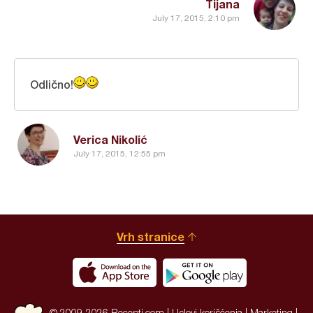
Tijana
July 17, 2015, 2:10 pm
Odlično!
Verica Nikolić
July 17, 2015, 12:55 pm
Vrh stranice
© 2009-2026 Recepti.com |
Uslovi korišćenja
|
Marketing
|