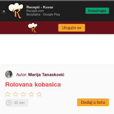
Recepti - Kuvar
Instalirajte
Recepti.com
Besplatna - Google Play
Ulogujte se
Marija Tanasković
Autor:
Rolovana kobasica
Dodaj u listu
30 min