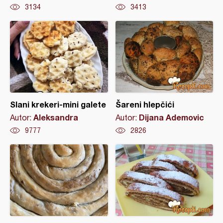
3134
3413
Slani krekeri-mini galete
Šareni hlepčići
Aleksandra
Dijana Ademovic
Autor:
Autor:
9777
2826