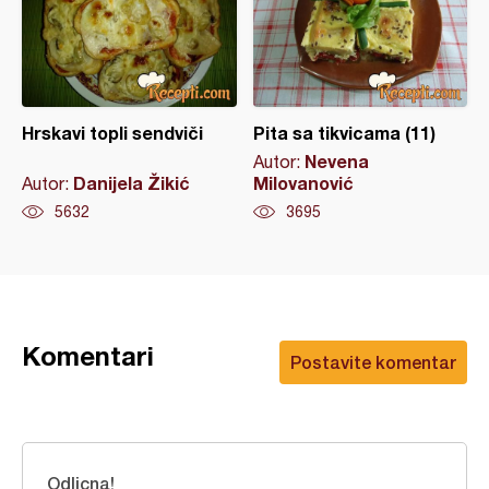
Hrskavi topli sendviči
Pita sa tikvicama (11)
Nevena
Autor:
Danijela Žikić
Milovanović
Autor:
5632
3695
Komentari
Postavite komentar
Odlicna!