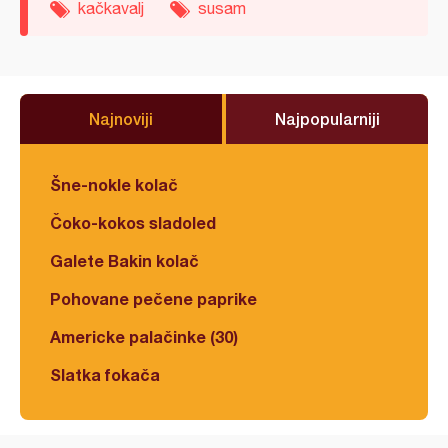
kačkavalj
susam
Najnoviji
Najpopularniji
Šne-nokle kolač
Čoko-kokos sladoled
Galete Bakin kolač
Pohovane pečene paprike
Americke palačinke (30)
Slatka fokača