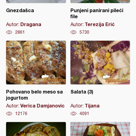
Gnezdašca
Punjeni panirani pileći
file
Dragana
Terezija Erić
Autor:
Autor:
2861
5730
Pohovano belo meso sa
Salata (3)
jogurtom
Verica Damjanovic
Tijana
Autor:
Autor:
12176
4091