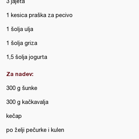
3 jajeta
1 kesica praška za pecivo
1 šolja ulja
1 šolja griza
1,5 šolja jogurta
Za nadev:
300 g šunke
300 g kačkavalja
kečap
po želji pečurke i kulen