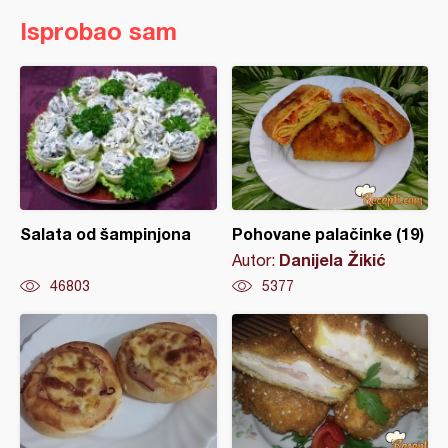
Isprobao sam
Salata od šampinjona
Pohovane palačinke (19)
Danijela Žikić
Autor:
46803
5377