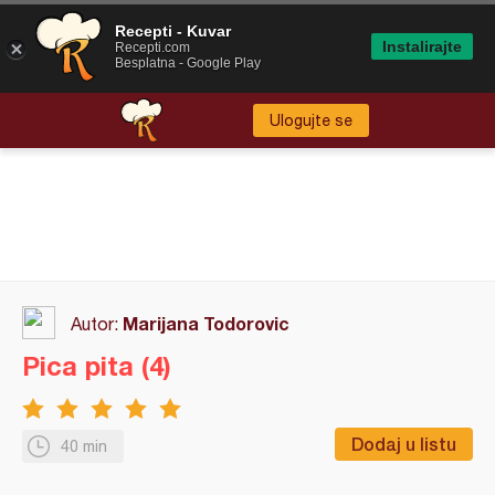
Recepti - Kuvar
Instalirajte
Recepti.com
Besplatna - Google Play
Ulogujte se
Marijana Todorovic
Autor:
Pica pita (4)
Dodaj u listu
40 min