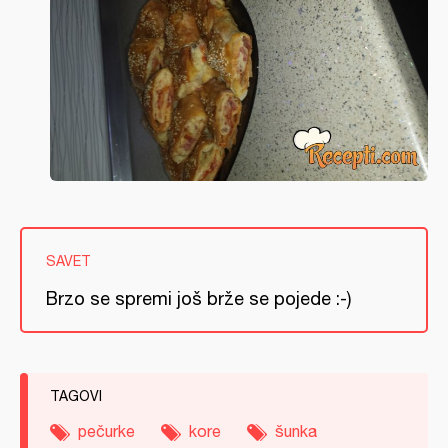
SAVET
Brzo se spremi još brže se pojede :-)
TAGOVI
pečurke
kore
šunka