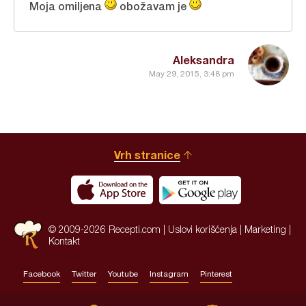
Moja omiljena
obožavam je
Aleksandra
May 29, 2015, 3:48 pm
Vrh stranice
© 2009-2026 Recepti.com |
Uslovi korišćenja
|
Marketing
|
Kontakt
Facebook
Twitter
Youtube
Instagram
Pinterest
Site by:
HALO