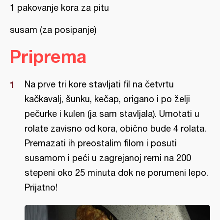
1 pakovanje kora za pitu
susam (za posipanje)
Priprema
Na prve tri kore stavljati fil na četvrtu
kačkavalj, šunku, kečap, origano i po želji
pečurke i kulen (ja sam stavljala). Umotati u
rolate zavisno od kora, obično bude 4 rolata.
Premazati ih preostalim filom i posuti
susamom i peći u zagrejanoj rerni na 200
stepeni oko 25 minuta dok ne porumeni lepo.
Prijatno!