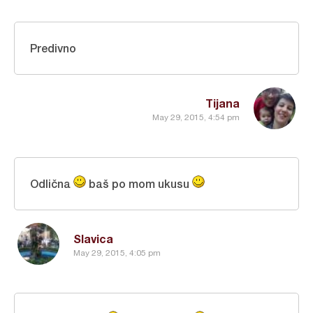
Predivno
Tijana
May 29, 2015, 4:54 pm
Odlična
baš po mom ukusu
Slavica
May 29, 2015, 4:05 pm