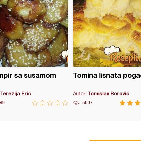
mpir sa susamom
Tomina lisnata poga
Terezija Erić
Tomislav Borović
Autor:
89
5007