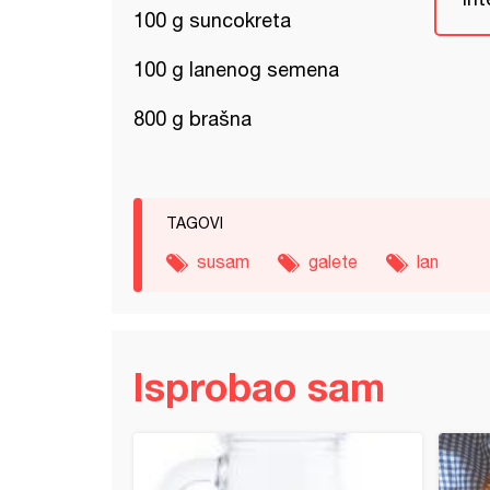
100 g suncokreta
100 g lanenog semena
800 g brašna
TAGOVI
susam
galete
lan
Isprobao sam
ica sa jogurtom