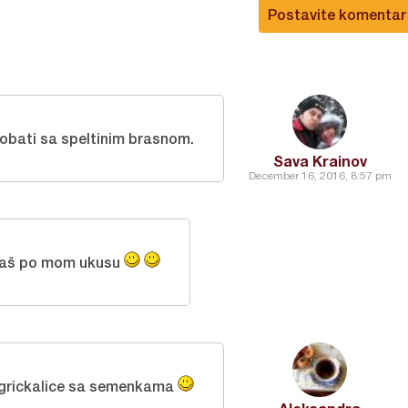
Postavite komentar
robati sa speltinim brasnom.
Sava Krainov
December 16, 2016, 8:57 pm
baš po mom ukusu
grickalice sa semenkama