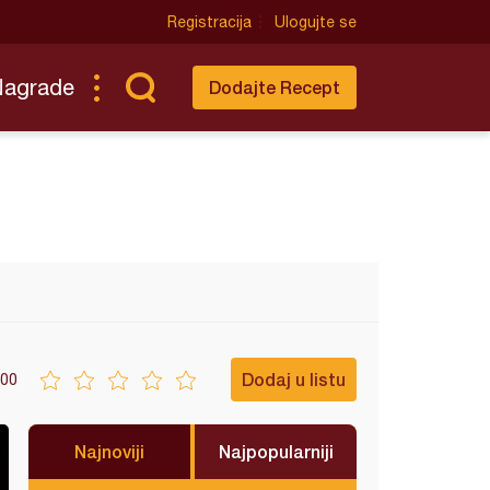
Registracija
Ulogujte se
Nagrade
Dodajte Recept
Dodaj u listu
00
Najnoviji
Najpopularniji