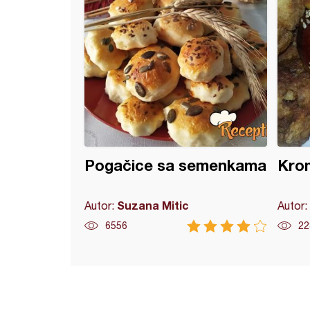
Pogačice sa semenkama
Kro
Suzana Mitic
Autor:
Autor:
6556
22