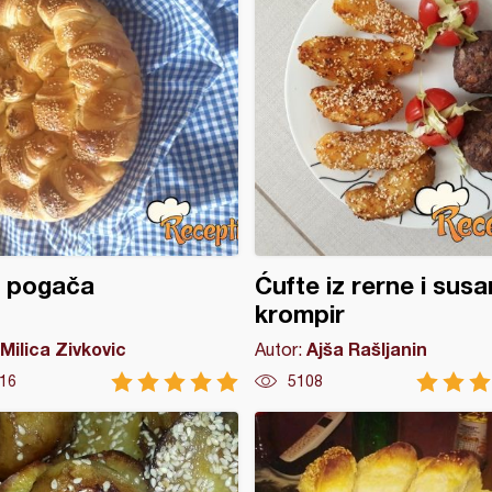
a pogača
Ćufte iz rerne i sus
krompir
Milica Zivkovic
Ajša Rašljanin
Autor:
16
5108