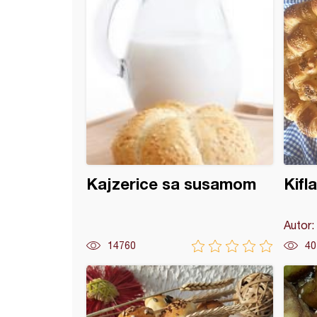
Kajzerice sa susamom
Kifl
Autor:
14760
40
a proja sa semenkama