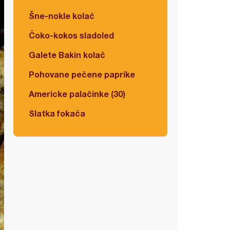
Šne-nokle kolač
Čoko-kokos sladoled
Galete Bakin kolač
Pohovane pečene paprike
Americke palačinke (30)
Slatka fokača