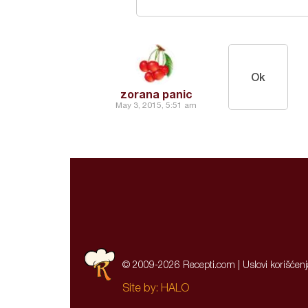
Ok
zorana panic
May 3, 2015, 5:51 am
© 2009-2026 Recepti.com |
Uslovi korišćen
Site by:
HALO