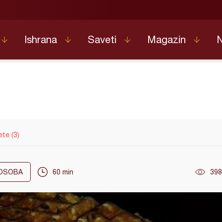
Ishrana
Saveti
Magazin
ete (3)
OSOBA
60 min
398