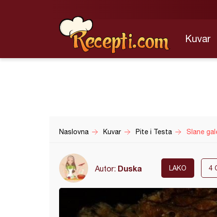
Kuvar
Naslovna
Kuvar
Pite i Testa
Slane gal
Duska
Autor:
LAKO
4