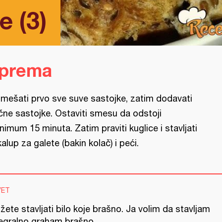
e (3)
iprema
mešati prvo sve suve sastojke, zatim dodavati
čne sastojke. Ostaviti smesu da odstoji
nimum 15 minuta. Zatim praviti kuglice i stavljati
kalup za galete (bakin kolač) i peći.
VET
ete stavljati bilo koje brašno. Ja volim da stavljam
tegralno graham brašno.