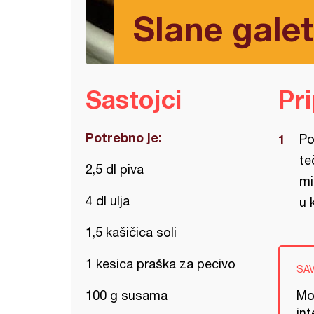
Slane galet
Sastojci
Pr
Potrebno je:
Po
te
2,5 dl piva
mi
4 dl ulja
u 
1,5 kašičica soli
1 kesica praška za pecivo
SA
100 g susama
Mož
in