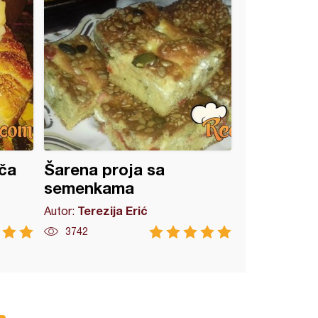
ča
Šarena proja sa
semenkama
Terezija Erić
Autor:
3742