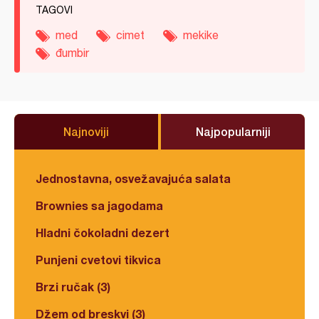
TAGOVI
med
cimet
mekike
đumbir
Najnoviji
Najpopularniji
Jednostavna, osvežavajuća salata
Brownies sa jagodama
Hladni čokoladni dezert
Punjeni cvetovi tikvica
Brzi ručak (3)
Džem od breskvi (3)