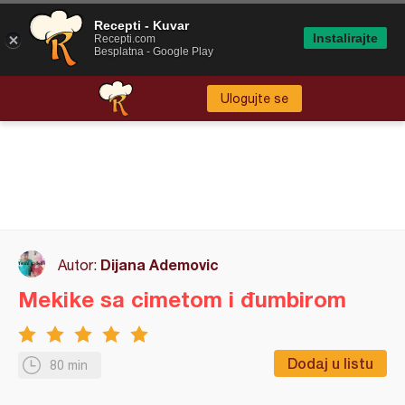
Recepti - Kuvar
Instalirajte
Recepti.com
Besplatna - Google Play
Ulogujte se
Dijana Ademovic
Autor:
Mekike sa cimetom i đumbirom
Dodaj u listu
80 min