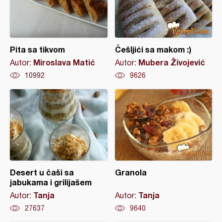
Pita sa tikvom
Češljići sa makom :)
Miroslava Matić
Mubera Živojević
Autor:
Autor:
10992
9626
Desert u čaši sa
Granola
jabukama i grilijašem
Tanja
Tanja
Autor:
Autor:
27637
9640