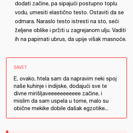
dodati začine, pa sipajući postupno toplu
vodu, umesiti elastično testo. Ostaviti da se
odmara. Naraslo testo istresti na sto, seći
željene oblike i pržiti u zagrejanom ulju. Vaditi
ih na papirnati ubrus, da upije višak masnoće.
SAVET
E, ovako, htela sam da napravim neki spoj
naše kuhinje i indijske, dodajući sve te
divne mirišljaveeeeeeeeeee začine, i
mislim da sam uspela u tome, malo su
obične mekike dobile dašak egzotike...