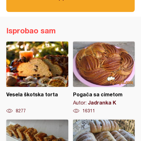
Isprobao sam
Vesela škotska torta
Pogača sa cimetom
Jadranka K
Autor:
8277
16311