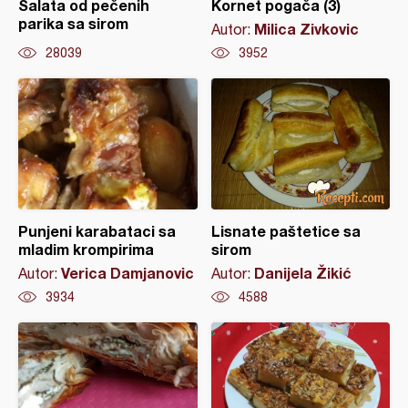
Salata od pečenih
Kornet pogača (3)
parika sa sirom
Milica Zivkovic
Autor:
28039
3952
Punjeni karabataci sa
Lisnate paštetice sa
mladim krompirima
sirom
Verica Damjanovic
Danijela Žikić
Autor:
Autor:
3934
4588