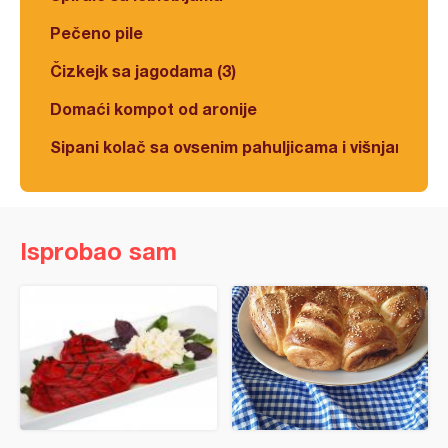
Pečeno pile
Čizkejk sa jagodama (3)
Domaći kompot od aronije
Sipani kolač sa ovsenim pahuljicama i višnjama
Isprobao sam