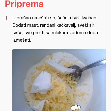
Priprema
U brašno umešati so, šećer i suvi kvasac.
Dodati mast, rendani kačkavalj, sveži sir,
sirće, sve preliti sa mlakom vodom i dobro
izmešati.