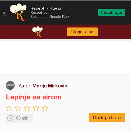
Recepti - Kuvar
Instalirajte
Recepti.com
Besplatna - Google Play
Ulogujte se
Marija Mirkovic
Autor:
Lepinje sa sirom
Dodaj u listu
80 min