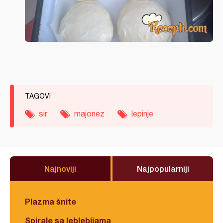
TAGOVI
sir
majonez
lepinje
Najnoviji
Najpopularniji
Plazma šnite
Spirale sa leblebijama