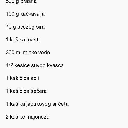
500 g brašna
100 g kačkavalja
70 g svežeg sira
1 kašika masti
300 ml mlake vode
1/2 kesice suvog kvasca
1 kašičica soli
1 kašičica šećera
1 kašika jabukovog sirćeta
2 kašike majoneza