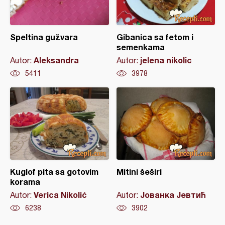
Speltina gužvara
Gibanica sa fetom i
semenkama
Aleksandra
jelena nikolic
Autor:
Autor:
5411
3978
Kuglof pita sa gotovim
Mitini šeširi
korama
Verica Nikolić
Јованка Јевтић
Autor:
Autor:
6238
3902