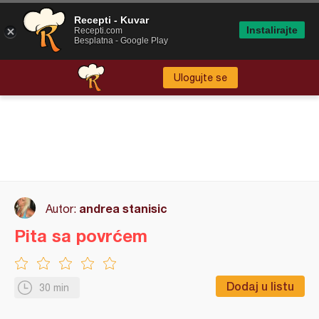
Recepti - Kuvar
Instalirajte
Recepti.com
Besplatna - Google Play
Ulogujte se
andrea stanisic
Autor:
Pita sa povrćem
Dodaj u listu
30 min