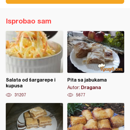
Isprobao sam
Salata od šargarepe i
Pita sa jabukama
kupusa
Dragana
Autor:
31207
5677