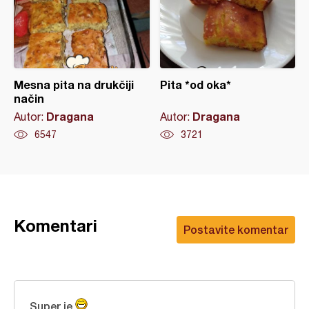
Mesna pita na drukčiji
Pita *od oka*
način
Dragana
Dragana
Autor:
Autor:
6547
3721
Komentari
Postavite komentar
Super je