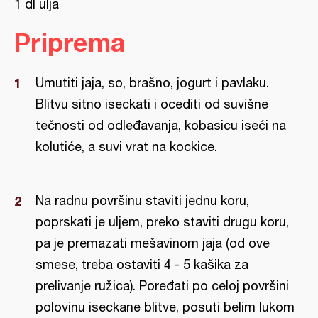
1 dl ulja
Priprema
Umutiti jaja, so, brašno, jogurt i pavlaku.
Blitvu sitno iseckati i ocediti od suvišne
tečnosti od odleđavanja, kobasicu iseći na
kolutiće, a suvi vrat na kockice.
Na radnu površinu staviti jednu koru,
poprskati je uljem, preko staviti drugu koru,
pa je premazati mešavinom jaja (od ove
smese, treba ostaviti 4 - 5 kašika za
prelivanje ružica). Poređati po celoj površini
polovinu iseckane blitve, posuti belim lukom