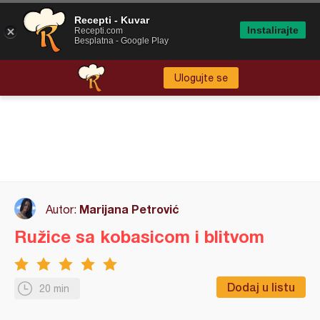
Recepti - Kuvar
Instalirajte
Recepti.com
Besplatna - Google Play
Ulogujte se
Marijana Petrović
Autor:
Ružice sa kobasicom i blitvom
Dodaj u listu
20 min