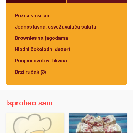
Pužići sa sirom
Jednostavna, osvežavajuća salata
Brownies sa jagodama
Hladni čokoladni dezert
Punjeni cvetovi tikvica
Brzi ručak (3)
Isprobao sam