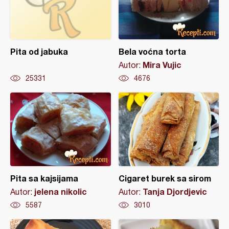
Pita od jabuka
Bela voćna torta
Mira Vujic
Autor:
25331
4676
Pita sa kajsijama
Cigaret burek sa sirom
jelena nikolic
Tanja Djordjevic
Autor:
Autor:
5587
3010