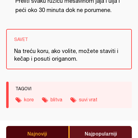
Preliti svaku ružicu mešavinom jaja i ulja i
peći oko 30 minuta dok ne porumene.
SAVET
Na treću koru, ako volite, možete staviti i
kečap i posuti origanom.
TAGOVI
kore
blitva
suvi vrat
Najnoviji
Najpopularniji