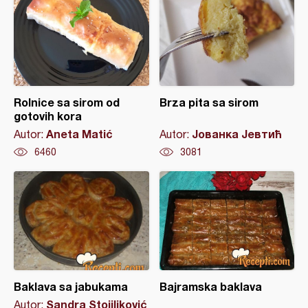
Rolnice sa sirom od
Brza pita sa sirom
gotovih kora
Aneta Matić
Јованка Јевтић
Autor:
Autor:
6460
3081
Baklava sa jabukama
Bajramska baklava
Sandra Stojiljković
Autor: