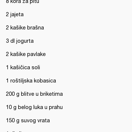
8 kora za pitu
2 jajeta
2 kašike brašna
3 dl jogurta
2 kašike pavlake
1 kašičica soli
1 roštiljska kobasica
200 g blitve u briketima
10 g belog luka u prahu
150 g suvog vrata