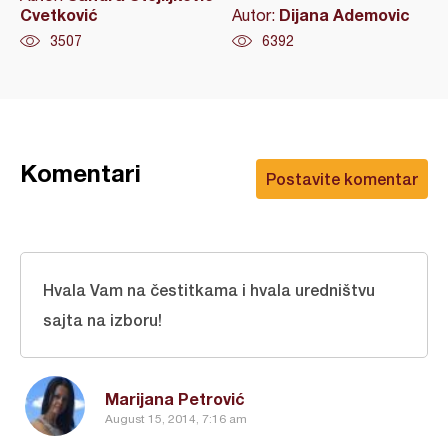
Cvetković
Dijana Ademovic
Autor:
3507
6392
Komentari
Postavite komentar
Hvala Vam na čestitkama i hvala uredništvu
sajta na izboru!
Marijana Petrović
August 15, 2014, 7:16 am