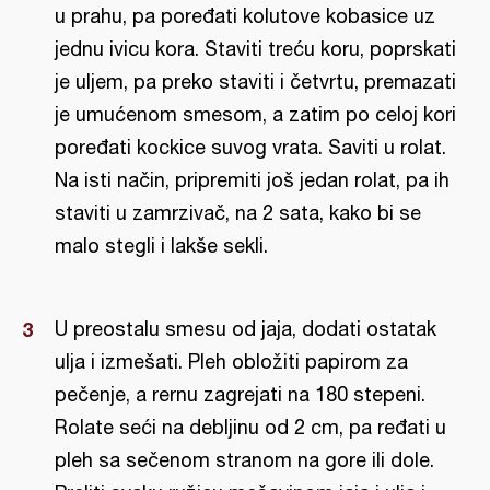
u prahu, pa poređati kolutove kobasice uz
jednu ivicu kora. Staviti treću koru, poprskati
je uljem, pa preko staviti i četvrtu, premazati
je umućenom smesom, a zatim po celoj kori
poređati kockice suvog vrata. Saviti u rolat.
Na isti način, pripremiti još jedan rolat, pa ih
staviti u zamrzivač, na 2 sata, kako bi se
malo stegli i lakše sekli.
U preostalu smesu od jaja, dodati ostatak
ulja i izmešati. Pleh obložiti papirom za
pečenje, a rernu zagrejati na 180 stepeni.
Rolate seći na debljinu od 2 cm, pa ređati u
pleh sa sečenom stranom na gore ili dole.