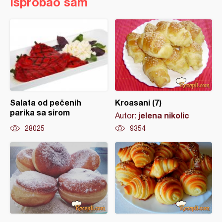
Isprobao sam
Salata od pečenih
Kroasani (7)
parika sa sirom
jelena nikolic
Autor:
28025
9354