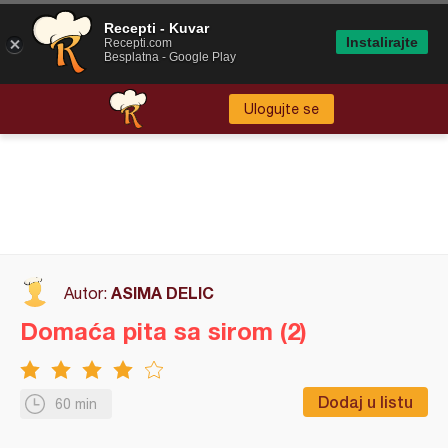
Recepti - Kuvar
Instalirajte
Recepti.com
Besplatna - Google Play
Ulogujte se
ASIMA DELIC
Autor:
Domaća pita sa sirom (2)
Dodaj u listu
60 min