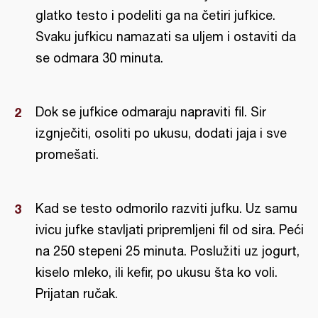
glatko testo i podeliti ga na četiri jufkice.
Svaku jufkicu namazati sa uljem i ostaviti da
se odmara 30 minuta.
Dok se jufkice odmaraju napraviti fil. Sir
izgnječiti, osoliti po ukusu, dodati jaja i sve
promešati.
Kad se testo odmorilo razviti jufku. Uz samu
ivicu jufke stavljati pripremljeni fil od sira. Peći
na 250 stepeni 25 minuta. Poslužiti uz jogurt,
kiselo mleko, ili kefir, po ukusu šta ko voli.
Prijatan ručak.