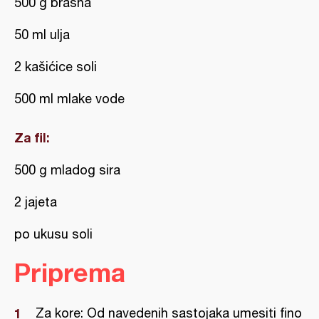
500 g brašna
50 ml ulja
2 kašićice soli
500 ml mlake vode
Za fil:
500 g mladog sira
2 jajeta
po ukusu soli
Priprema
Za kore: Od navedenih sastojaka umesiti fino