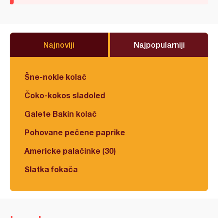
Najnoviji
Najpopularniji
Šne-nokle kolač
Čoko-kokos sladoled
Galete Bakin kolač
Pohovane pečene paprike
Americke palačinke (30)
Slatka fokača