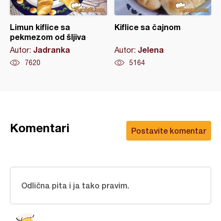
Limun kiflice sa
Kiflice sa čajnom
pekmezom od šljiva
Jadranka
Jelena
Autor:
Autor:
7620
5164
Komentari
Postavite komentar
Odlična pita i ja tako pravim.