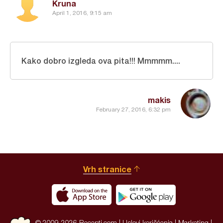
Kruna
April 1, 2016, 9:15 am
Kako dobro izgleda ova pita!!! Mmmmm....
makis
February 27, 2016, 6:32 pm
Vrh stranice
© 2009-2026 Recepti.com |
Uslovi korišćenja
|
Marketing
|