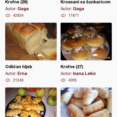
Krofne (26)
Kroasani sa šunkaricom
Gaga
Gaga
Autor:
Autor:
42924
11871
Odličan hljeb
Krofne (27)
Erna
Ivana Lekic
Autor:
Autor:
21249
4305