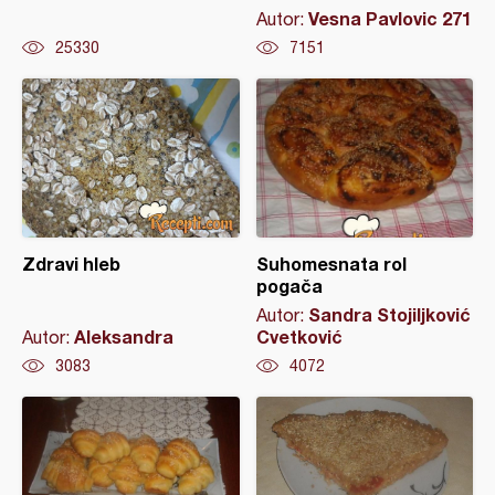
Vesna Pavlovic 271
Autor:
25330
7151
Zdravi hleb
Suhomesnata rol
pogača
Sandra Stojiljković
Autor:
Aleksandra
Cvetković
Autor:
3083
4072