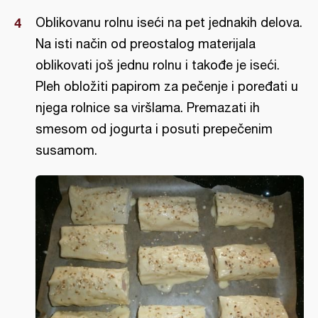
Oblikovanu rolnu iseći na pet jednakih delova.
Na isti način od preostalog materijala
oblikovati još jednu rolnu i takođe je iseći.
Pleh obložiti papirom za pečenje i poređati u
njega rolnice sa viršlama. Premazati ih
smesom od jogurta i posuti prepečenim
susamom.