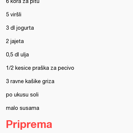
6 kora za pitu
5 viršli
3 dl jogurta
2 jajeta
0,5 dl ulja
1/2 kesice praška za pecivo
3 ravne kašike griza
po ukusu soli
malo susama
Priprema