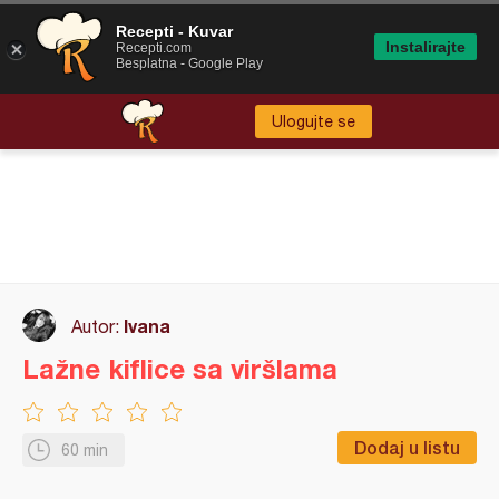
Recepti - Kuvar
Instalirajte
Recepti.com
Besplatna - Google Play
Ulogujte se
Ivana
Autor:
Lažne kiflice sa viršlama
Dodaj u listu
60 min