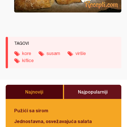
TAGOVI
kore
susam
viršle
kiflice
Najnoviji
Najpopularniji
Pužići sa sirom
Jednostavna, osvežavajuća salata