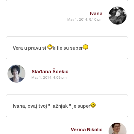
Ivana
May 1, 2014, 8:10 pm
Vera u pravu si
kifle su super
Slađana Šćekić
May 1, 2014, 4:08 pm
Ivana, ovaj tvoj " lažnjak " je super
Verica Nikolić