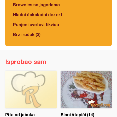
Brownies sa jagodama
Hladni čokoladni dezert
Punjeni cvetovi tikvica
Brzi ručak (3)
Isprobao sam
Pita od jabuka
Slani štapići (14)