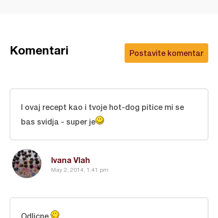
Komentari
Postavite komentar
I ovaj recept kao i tvoje hot-dog pitice mi se
bas svidja - super je
Ivana Vlah
May 2, 2014, 1:41 pm
Odlicne