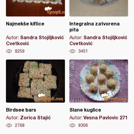
Najmekše kiflice
Integralna zatvorena
pita
Sandra Stojiljković
Sandra Stojiljković
Autor:
Autor:
Cvetković
Cvetković
8259
3451
Birdsee bars
Slane kuglice
Zorica Stajić
Vesna Pavlovic 271
Autor:
Autor:
2768
8306