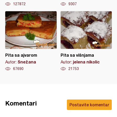
127872
9307
Pita sa ajvarom
Pita sa višnjama
Snežana
jelena nikolic
Autor:
Autor:
67690
21753
Komentari
Postavite komentar