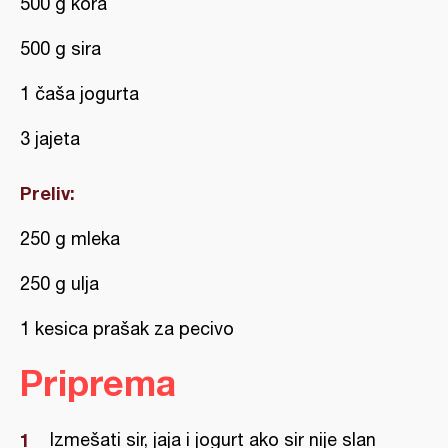
500 g kora
500 g sira
1 čaša jogurta
3 jajeta
Preliv:
250 g mleka
250 g ulja
1 kesica prašak za pecivo
Priprema
Izmešati sir, jaja i jogurt ako sir nije slan