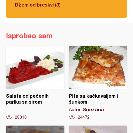
Džem od breskvi (3)
Isprobao sam
Salata od pečenih
Pita sa kačkavaljem i
parika sa sirom
šunkom
Snežana
Autor:
28010
24472