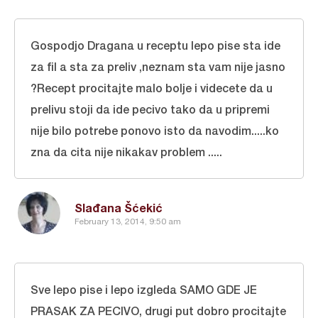
Gospodjo Dragana u receptu lepo pise sta ide
za fil a sta za preliv ,neznam sta vam nije jasno
?Recept procitajte malo bolje i videcete da u
prelivu stoji da ide pecivo tako da u pripremi
nije bilo potrebe ponovo isto da navodim.....ko
zna da cita nije nikakav problem .....
Slađana Šćekić
February 13, 2014, 9:50 am
Sve lepo pise i lepo izgleda SAMO GDE JE
PRASAK ZA PECIVO, drugi put dobro procitajte