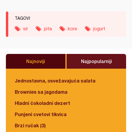
TAGOVI
sir
pita
kore
jogurt
Najnoviji
Najpopularniji
Jednostavna, osvežavajuća salata
Brownies sa jagodama
Hladni čokoladni dezert
Punjeni cvetovi tikvica
Brzi ručak (3)