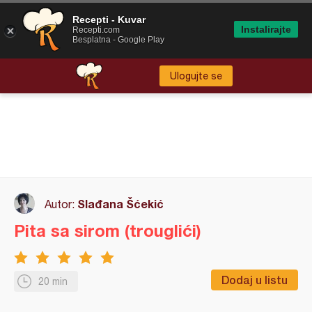
Recepti - Kuvar
Instalirajte
Recepti.com
Besplatna - Google Play
Ulogujte se
Slađana Šćekić
Autor:
Pita sa sirom (trouglići)
Dodaj u listu
20 min