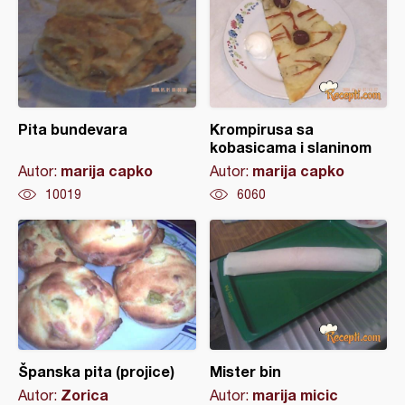
Pita bundevara
Krompirusa sa
kobasicama i slaninom
marija capko
marija capko
Autor:
Autor:
10019
6060
Španska pita (projice)
Mister bin
Zorica
marija micic
Autor:
Autor: