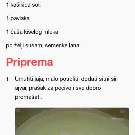
1 kašikica soli
1 pavlaka
1 čaša kiselog mleka
po želji susam, semenke lana...
Priprema
Umutiti jaja, malo posoliti, dodati sitni sir,
ajvar, prašak za pecivo i sve dobro
promešati.