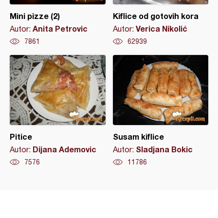
Mini pizze (2)
Kiflice od gotovih kora
Anita Petrovic
Verica Nikolić
Autor:
Autor:
7861
62939
Pitice
Susam kiflice
Dijana Ademovic
Sladjana Bokic
Autor:
Autor:
7576
11786