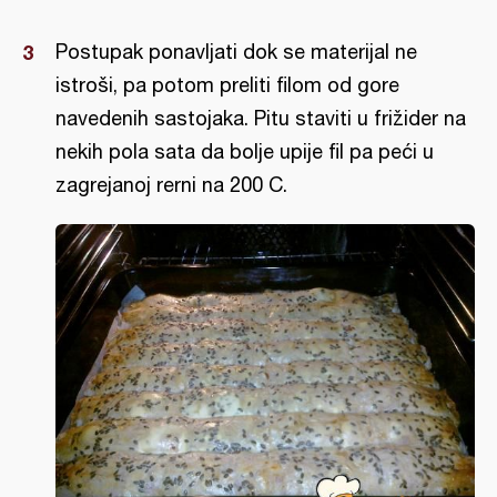
Postupak ponavljati dok se materijal ne
istroši, pa potom preliti filom od gore
navedenih sastojaka. Pitu staviti u frižider na
nekih pola sata da bolje upije fil pa peći u
zagrejanoj rerni na 200 C.