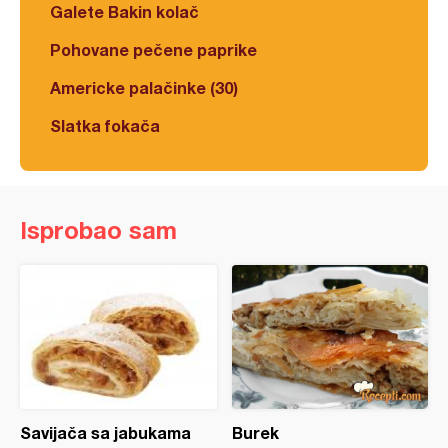
Galete Bakin kolač
Pohovane pečene paprike
Americke palačinke (30)
Slatka fokača
Isprobao sam
Savijača sa jabukama
Burek