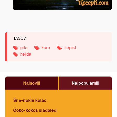
TAGOVI
pita
kore
trapist
heljda
Najnoviji
Najpopularniji
Šne-nokle kolač
Čoko-kokos sladoled