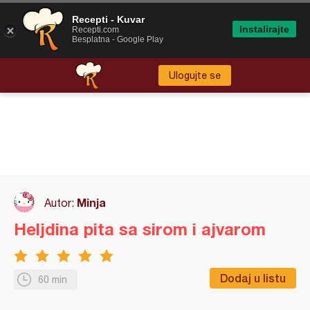
Recepti - Kuvar
Instalirajte
Recepti.com
Besplatna - Google Play
Ulogujte se
Minja
Autor:
Heljdina pita sa sirom i ajvarom
Dodaj u listu
60 min