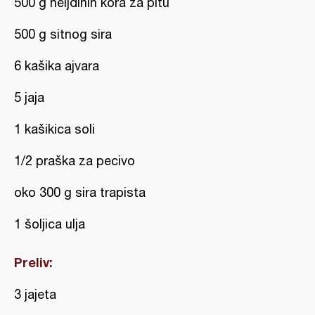
500 g heljdinih kora za pitu
500 g sitnog sira
6 kašika ajvara
5 jaja
1 kašikica soli
1/2 praška za pecivo
oko 300 g sira trapista
1 šoljica ulja
Preliv:
3 jajeta