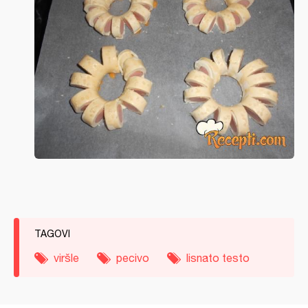
TAGOVI
viršle
pecivo
lisnato testo