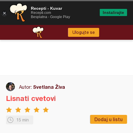
Recepti - Kuvar
Instalirajte
Recepti.com
Besplatna - Google Play
Ulogujte se
Svetlana Živa
Autor:
Lisnati cvetovi
Dodaj u listu
15 min