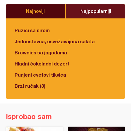
Najnoviji
Najpopularniji
Pužići sa sirom
Jednostavna, osvežavajuća salata
Brownies sa jagodama
Hladni čokoladni dezert
Punjeni cvetovi tikvica
Brzi ručak (3)
Isprobao sam