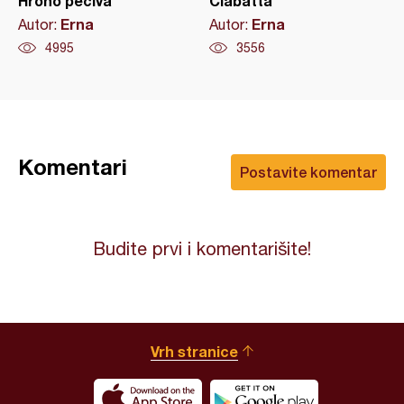
Hrono peciva
Ciabatta
Erna
Erna
Autor:
Autor:
4995
3556
Komentari
Postavite komentar
Budite prvi i komentarišite!
Vrh stranice