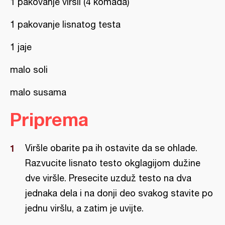
1 pakovanje viršli (4 komada)
1 pakovanje lisnatog testa
1 jaje
malo soli
malo susama
Priprema
Viršle obarite pa ih ostavite da se ohlade.
Razvucite lisnato testo okglagijom dužine
dve viršle. Presecite uzduž testo na dva
jednaka dela i na donji deo svakog stavite po
jednu viršlu, a zatim je uvijte.