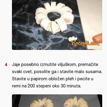
Jaje posebno izmutite viljuškom, premažite
svaki cvet, posolite ga i stavite malo susama.
Stavite u papirom obložen pleh i pecite u
rerni na 200 stepeni oko 30 minuta.