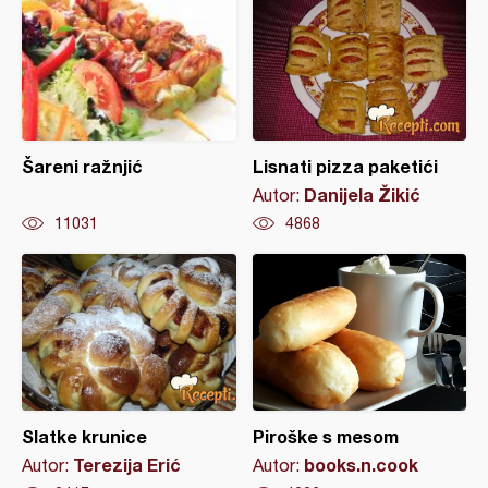
Šareni ražnjić
Lisnati pizza paketići
Danijela Žikić
Autor:
11031
4868
Slatke krunice
Piroške s mesom
Terezija Erić
books.n.cook
Autor:
Autor: