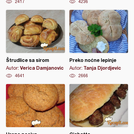
2417
4236
Štrudlice sa sirom
Preko noćne lepinje
Verica Damjanovic
Tanja Djordjevic
Autor:
Autor:
4641
2666