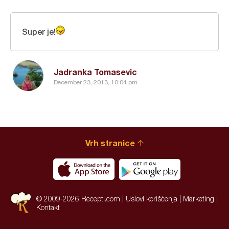
Super je!
Jadranka Tomasevic
December 23, 2013, 10:04 pm
Vrh stranice
© 2009-2026 Recepti.com |
Uslovi korišćenja
|
Marketing
|
Kontakt