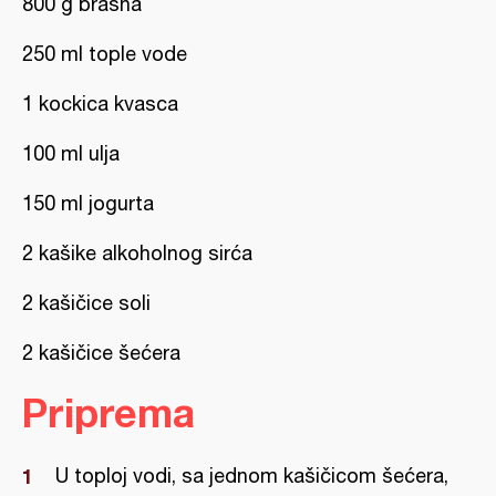
800 g brašna
250 ml tople vode
1 kockica kvasca
100 ml ulja
150 ml jogurta
2 kašike alkoholnog sirća
2 kašičice soli
2 kašičice šećera
Priprema
U toploj vodi, sa jednom kašičicom šećera,