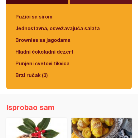
Pužići sa sirom
Jednostavna, osvežavajuća salata
Brownies sa jagodama
Hladni čokoladni dezert
Punjeni cvetovi tikvica
Brzi ručak (3)
Isprobao sam