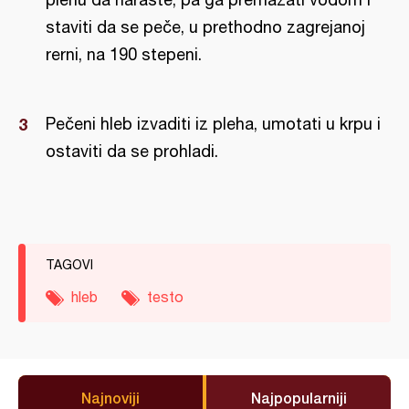
staviti da se peče, u prethodno zagrejanoj
rerni, na 190 stepeni.
Pečeni hleb izvaditi iz pleha, umotati u krpu i
ostaviti da se prohladi.
TAGOVI
hleb
testo
Najnoviji
Najpopularniji