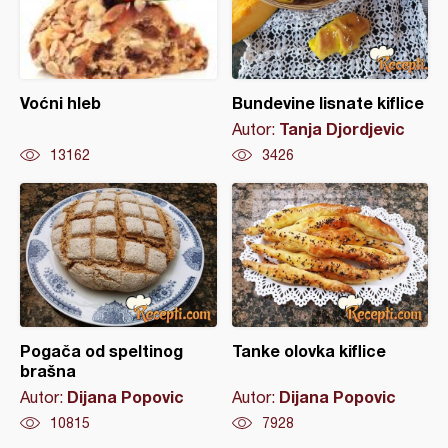
Voćni hleb
Bundevine lisnate kiflice
Tanja Djordjevic
Autor:
13162
3426
Pogača od speltinog
Tanke olovka kiflice
brašna
Dijana Popovic
Dijana Popovic
Autor:
Autor:
10815
7928