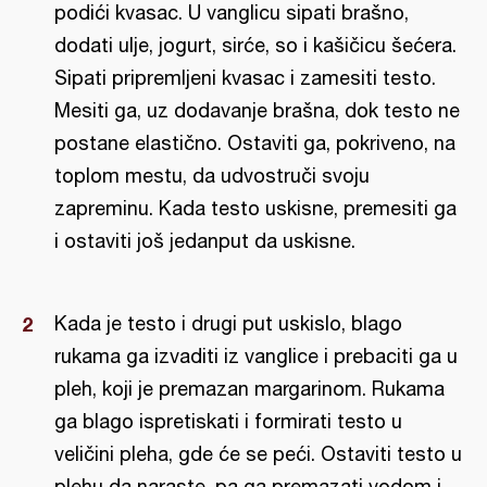
podići kvasac. U vanglicu sipati brašno,
dodati ulje, jogurt, sirće, so i kašičicu šećera.
Sipati pripremljeni kvasac i zamesiti testo.
Mesiti ga, uz dodavanje brašna, dok testo ne
postane elastično. Ostaviti ga, pokriveno, na
toplom mestu, da udvostruči svoju
zapreminu. Kada testo uskisne, premesiti ga
i ostaviti još jedanput da uskisne.
Kada je testo i drugi put uskislo, blago
rukama ga izvaditi iz vanglice i prebaciti ga u
pleh, koji je premazan margarinom. Rukama
ga blago ispretiskati i formirati testo u
veličini pleha, gde će se peći. Ostaviti testo u
plehu da naraste, pa ga premazati vodom i