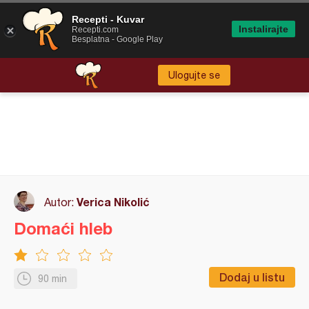
Recepti - Kuvar
Instalirajte
Recepti.com
Besplatna - Google Play
Ulogujte se
Verica Nikolić
Autor:
Domaći hleb
Dodaj u listu
90 min