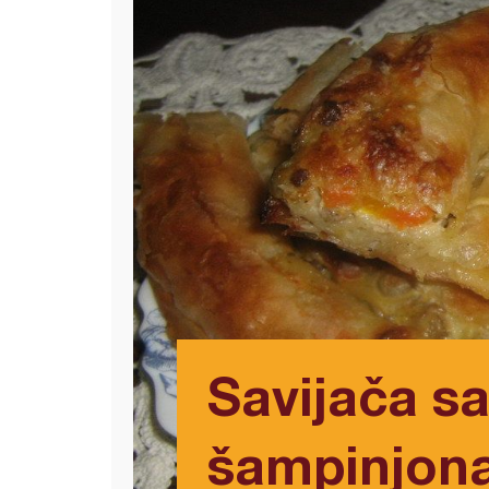
Savijača s
šampinjona