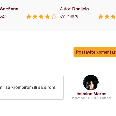
Snežana
Danijela
Autor:
527
14976
Postavite komentar
im i sa krompirom ili sa sirom
Jasmina Maras
December 21, 2013, 1:58 pm