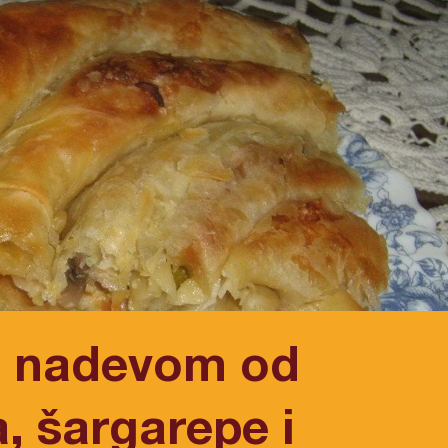
a nadevom od
, šargarepe i