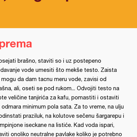
iprema
osejati brašno, staviti so i uz postepeno
davanje vode umesiti što mekše testo. Zaista
 mogu da dam tacnu meru vode, zavisi od
ašna, ali, oseti se pod rukom... Odvojiti testo na
pte veličine tanjirića za kafu, pomastiti i ostaviti
 odmara minimum pola sata. Za to vreme, na ulju
odinstati praziluk, na kolutove sečenu šargarepu i
mpinjone iseckane na listiće. Kad voda ispari,
aviti onoliko neutralne pavlake koliko je potrebno