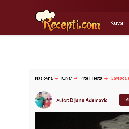
Kuvar
Naslovna
Kuvar
Pite i Testa
Savijača
Dijana Ademovic
Autor:
LA