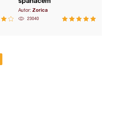
spanaćem
Zorica
Autor:
23040