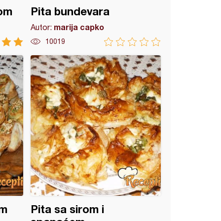
rom
Pita bundevara
marija capko
Autor:
10019
om
Pita sa sirom i