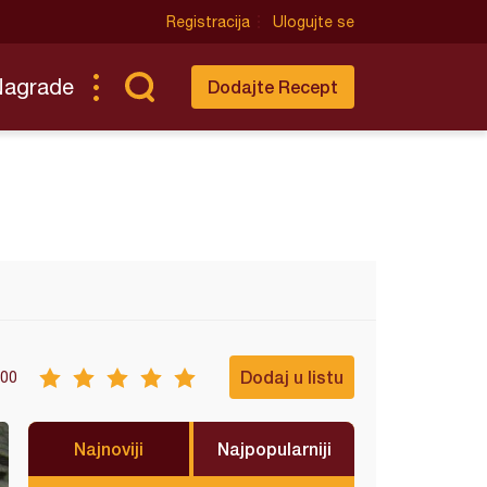
Registracija
Ulogujte se
Nagrade
Dodajte Recept
Dodaj u listu
00
Najnoviji
Najpopularniji