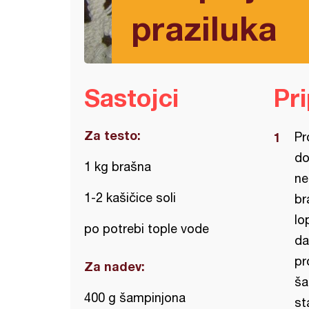
praziluka
Sastojci
Pr
Za testo:
Pr
do
1 kg brašna
ne
1-2 kašičice soli
br
lo
po potrebi tople vode
da
pr
Za nadev:
ša
400 g šampinjona
st