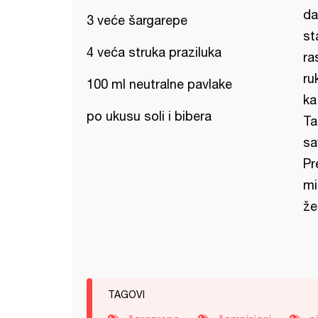
da
3 veće šargarepe
st
4 veća struka praziluka
ra
ru
100 ml neutralne pavlake
ka
po ukusu soli i bibera
Ta
sa
Pr
mi
žel
TAGOVI