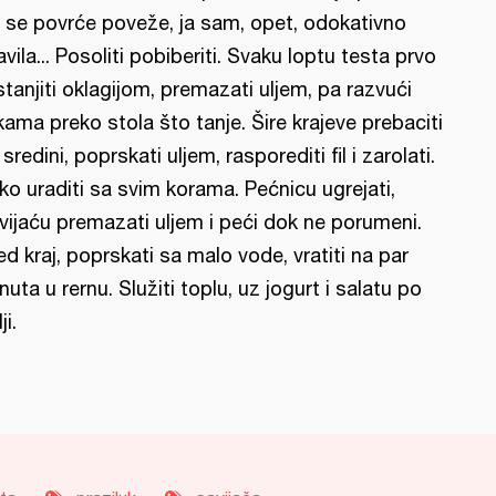
 se povrće poveže, ja sam, opet, odokativno
avila... Posoliti pobiberiti. Svaku loptu testa prvo
stanjiti oklagijom, premazati uljem, pa razvući
kama preko stola što tanje. Šire krajeve prebaciti
 sredini, poprskati uljem, rasporediti fil i zarolati.
ko uraditi sa svim korama. Pećnicu ugrejati,
vijaću premazati uljem i peći dok ne porumeni.
ed kraj, poprskati sa malo vode, vratiti na par
nuta u rernu. Služiti toplu, uz jogurt i salatu po
ji.