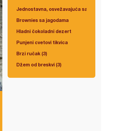
Jednostavna, osvežavajuća salata
Brownies sa jagodama
Hladni čokoladni dezert
Punjeni cvetovi tikvica
Brzi ručak (3)
Džem od breskvi (3)