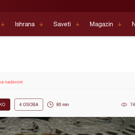
Ishrana
Saveti
Magazin
 sa nadevom
KO
4
OSOBA
80 min
74