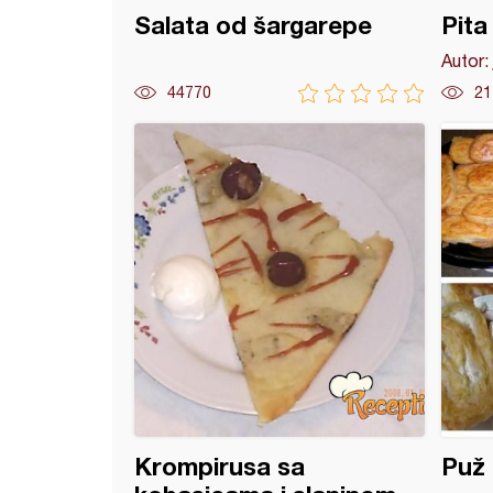
Salata od šargarepe
Pita
Autor:
44770
21
sa sirom i spanaćem
Krompirusa sa
Puž 