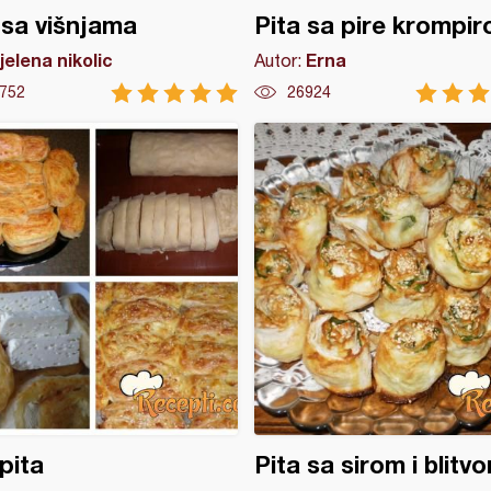
 sa višnjama
Pita sa pire krompi
jelena nikolic
Erna
Autor:
752
26924
pita
Pita sa sirom i blitv