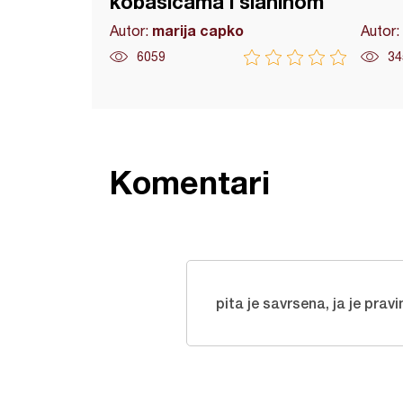
kobasicama i slaninom
marija capko
Autor:
Autor:
6059
34
Komentari
pita je savrsena, ja je prav