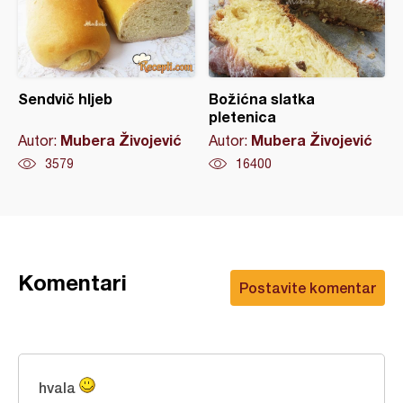
Sendvič hljeb
Božićna slatka
pletenica
Mubera Živojević
Mubera Živojević
Autor:
Autor:
3579
16400
Komentari
Postavite komentar
hvala