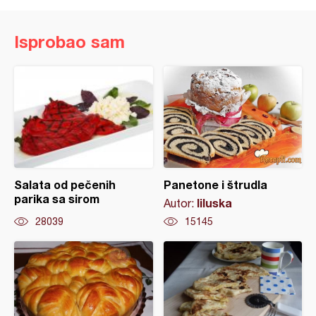
Isprobao sam
Salata od pečenih
Panetone i štrudla
parika sa sirom
liluska
Autor:
28039
15145