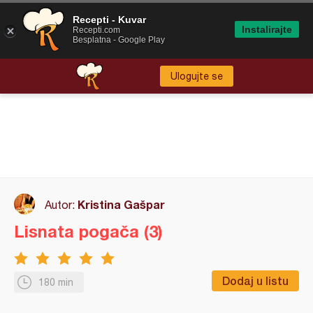
Recepti - Kuvar
Instalirajte
Recepti.com
Besplatna - Google Play
Ulogujte se
Kristina Gašpar
Autor:
Lisnata pogača (3)
Dodaj u listu
180 min