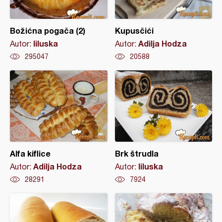
Božićna pogača (2)
Kupusčići
liluska
Adilja Hodza
Autor:
Autor:
295047
20588
Alfa kiflice
Brk štrudla
Adilja Hodza
liluska
Autor:
Autor:
28291
7924