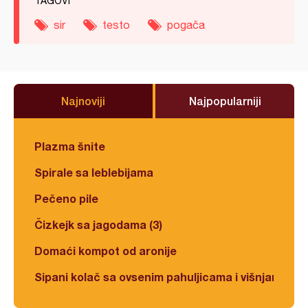
TAGOVI
sir
testo
pogača
Najnoviji
Najpopularniji
Plazma šnite
Spirale sa leblebijama
Pečeno pile
Čizkejk sa jagodama (3)
Domaći kompot od aronije
Sipani kolač sa ovsenim pahuljicama i višnjama