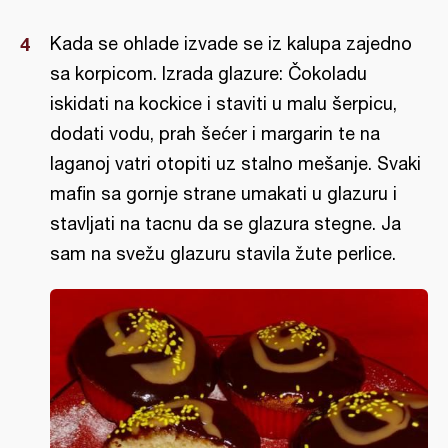
Kada se ohlade izvade se iz kalupa zajedno
sa korpicom. Izrada glazure: Čokoladu
iskidati na kockice i staviti u malu šerpicu,
dodati vodu, prah šećer i margarin te na
laganoj vatri otopiti uz stalno mešanje. Svaki
mafin sa gornje strane umakati u glazuru i
stavljati na tacnu da se glazura stegne. Ja
sam na svežu glazuru stavila žute perlice.