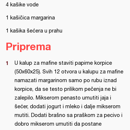
4 kašike vode
1 kašičica margarina
1 kašika šećera u prahu
Priprema
U kalup za mafine staviti papirne korpice
(50x60x25). Svih 12 otvora u kalupu za mafine
namazati margarinom samo po rubu iznad
korpice, da se testo prilikom pečenja ne bi
zalepilo. Mikserom penasto umutiti jaja i
šećer, dodati jogurt i mleko i dalje mikserom
mutiti. Dodati brašno sa praškom za pecivo i
dobro mikserom umutiti da postane