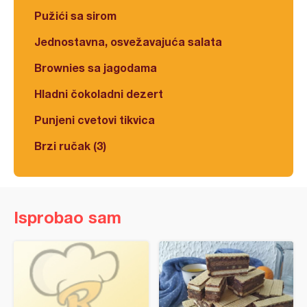
Pužići sa sirom
Jednostavna, osvežavajuća salata
Brownies sa jagodama
Hladni čokoladni dezert
Punjeni cvetovi tikvica
Brzi ručak (3)
Isprobao sam