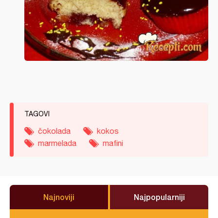
TAGOVI
čokolada
kokos
marmelada
mafini
Najnoviji
Najpopularniji