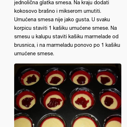
jednolična glatka smesa. Na kraju dodati
kokosovo brašno i mikserom umutiti.
Umućena smesa nije jako gusta. U svaku
korpicu staviti 1 kašiku umućene smese. Na
smesu u kalupu staviti kašiku marmelade od
brusnica, i na marmeladu ponovo po 1 kašiku
umućene smese.