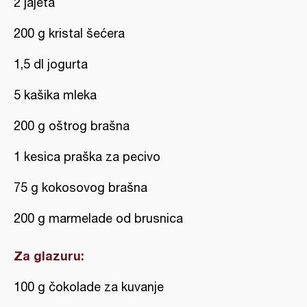
2 jajeta
200 g kristal šećera
1,5 dl jogurta
5 kašika mleka
200 g oštrog brašna
1 kesica praška za pecivo
75 g kokosovog brašna
200 g marmelade od brusnica
Za glazuru:
100 g čokolade za kuvanje