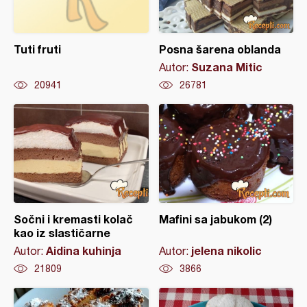
Tuti fruti
Posna šarena oblanda
Suzana Mitic
Autor:
20941
26781
Sočni i kremasti kolač
Mafini sa jabukom (2)
kao iz slastičarne
Aidina kuhinja
jelena nikolic
Autor:
Autor:
21809
3866