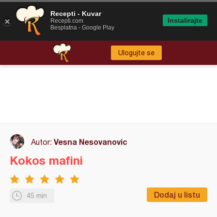
Recepti - Kuvar
Instalirajte
Recepti.com
Besplatna - Google Play
Ulogujte se
Vesna Nesovanovic
Autor:
Kokos mafini
Dodaj u listu
45 min