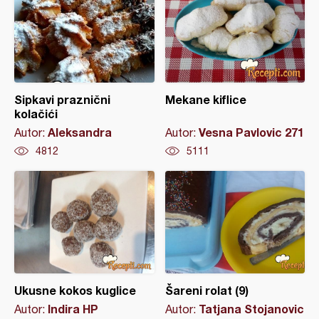
Sipkavi praznični
Mekane kiflice
kolačići
Aleksandra
Vesna Pavlovic 271
Autor:
Autor:
4812
5111
Ukusne kokos kuglice
Šareni rolat (9)
Indira HP
Tatjana Stojanovic
Autor:
Autor: