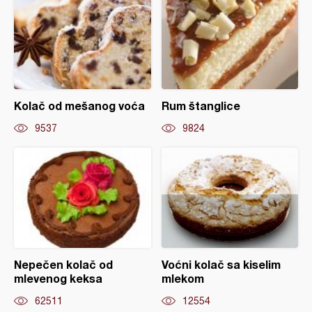
Kolač od mešanog voća
Rum štanglice
9537
9824
Nepečen kolač od
Voćni kolač sa kiselim
mlevenog keksa
mlekom
62511
12554