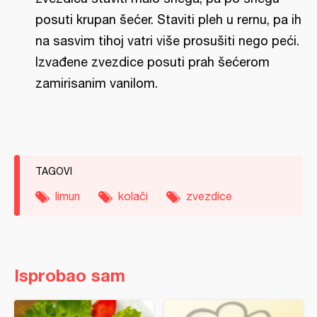
posuti krupan šećer. Staviti pleh u rernu, pa ih
na sasvim tihoj vatri više prosušiti nego peći.
Izvađene zvezdice posuti prah šećerom
zamirisanim vanilom.
TAGOVI
limun
kolači
zvezdice
Isprobao sam