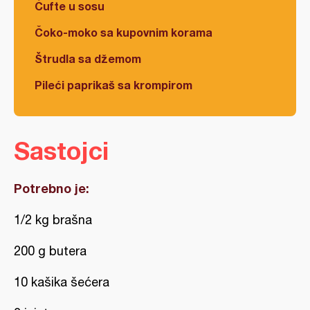
Ćufte u sosu
Čoko-moko sa kupovnim korama
Štrudla sa džemom
Pileći paprikaš sa krompirom
Sastojci
Potrebno je:
1/2 kg brašna
200 g butera
10 kašika šećera