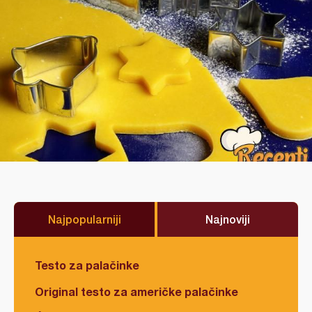
Najpopularniji
Najnoviji
Testo za palačinke
Original testo za američke palačinke