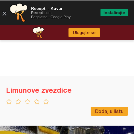
Recepti - Kuvar
Instalirajte
Recepti.com
Besplatna - Google Play
Ulogujte se
Limunove zvezdice
Dodaj u listu