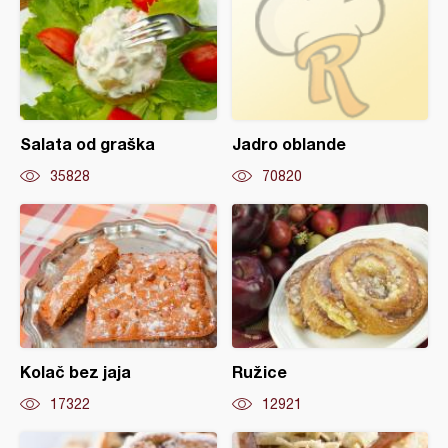
Salata od graška
Jadro oblande
35828
70820
Kolač bez jaja
Ružice
17322
12921