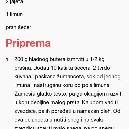
2 jajeta
1 limun
prah šećer
Priprema
200 g hladnog butera izmrviti u 1/2 kg
brašna. Dodati 10 kašika šećera, 2 tvrdo
kuvana i pasirana žumanceta, sok od jednog
limuna i nastruganu koru od pola limuna.
Zamesiti glatko testo, pa ga oklagijom razviti
u koru debljine malog prsta. Kalupom vaditi
zvezdice, pa ih poređati u namazan pleh. Od
dva belanceta umutiti sneg i na svaku
zvezdicu staviti malo snega, pa po snegu