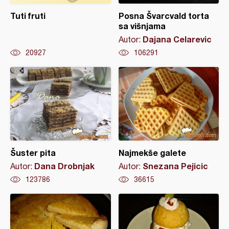
Tuti fruti
Posna Švarcvald torta
sa višnjama
Dajana Celarevic
Autor:
20927
106291
Šuster pita
Najmekše galete
Dana Drobnjak
Snezana Pejicic
Autor:
Autor:
123786
36615