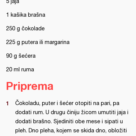
5 jaja
1 kašika brašna
250 g čokolade
225 g putera ili margarina
90 g šećera
20 ml ruma
Priprema
Čokoladu, puter i šećer otopiti na pari, pa
dodati rum. U drugu činiju žicom umutiti jaja i
dodati brašno. Sjediniti obe mese i sipati u
pleh. Dno pleha, kojem se skida dno, obložiti