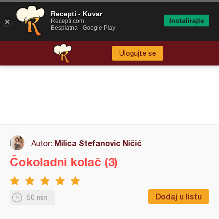
Recepti - Kuvar
Instalirajte
Recepti.com
Besplatna - Google Play
Ulogujte se
Milica Stefanovic Ničić
Autor:
Čokoladni kolač (3)
Dodaj u listu
50 min