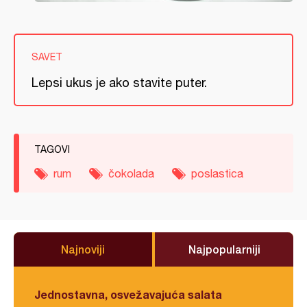
SAVET
Lepsi ukus je ako stavite puter.
TAGOVI
rum
čokolada
poslastica
Najnoviji
Najpopularniji
Jednostavna, osvežavajuća salata