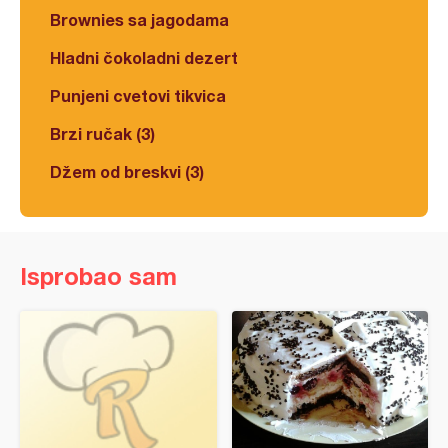
Brownies sa jagodama
Hladni čokoladni dezert
Punjeni cvetovi tikvica
Brzi ručak (3)
Džem od breskvi (3)
Isprobao sam