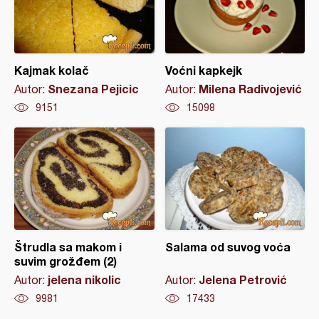
Kajmak kolač
Voćni kapkejk
Snezana Pejicic
Milena Radivojević
Autor:
Autor:
9151
15098
Štrudla sa makom i
Salama od suvog voća
suvim grožđem (2)
jelena nikolic
Jelena Petrović
Autor:
Autor:
9981
17433