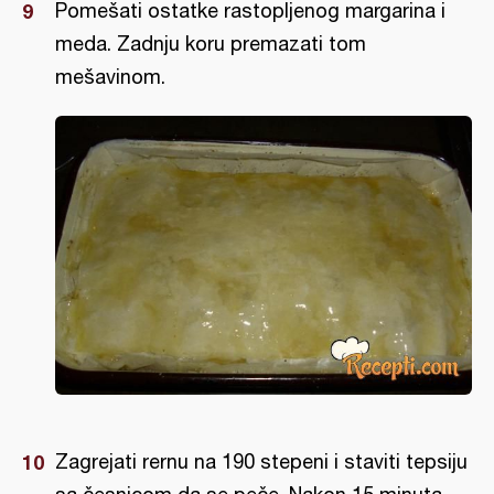
Pomešati ostatke rastopljenog margarina i
meda. Zadnju koru premazati tom
mešavinom.
Zagrejati rernu na 190 stepeni i staviti tepsiju