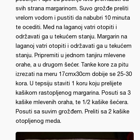
svih strana margarinom. Suvo grožđe preliti
vrelom vodom i pustiti da nabubri 10 minuta
te ocediti. Med na laganoj vatri otopiti i
održavati ga u tekućem stanju. Margarin na
laganoj vatri otopiti i održavati ga u tekućem
stanju. Pripremiti u jednom tanjiru mlevene
orahe, a u drugom šećer. Tanke kore za pitu
izrezati na meru 17cmx30cm dobije se 25-30
kora. U tepsiju staviti 1 koru koju prelijete
kašikom rastopljenog margarina. Posuti sa 3
kašike mlevenih oraha, te 1/2 kašike šećera.
Posuti sa suvim grožđem. Preliti sa 2 kašike
otopljenog meda.