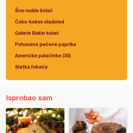
Šne-nokle kolač
Čoko-kokos sladoled
Galete Bakin kolač
Pohovane pečene paprike
Americke palačinke (30)
Slatka fokača
Isprobao sam