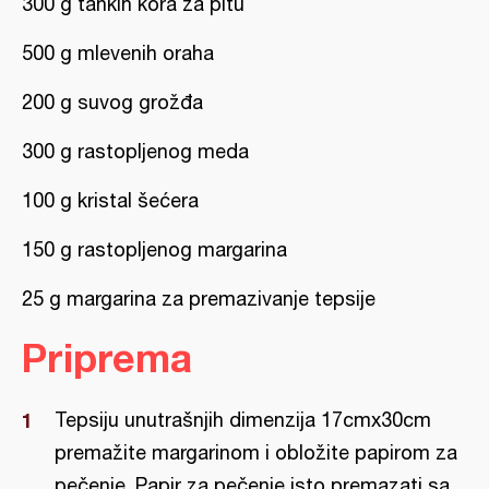
300 g tankih kora za pitu
500 g mlevenih oraha
200 g suvog grožđa
300 g rastopljenog meda
100 g kristal šećera
150 g rastopljenog margarina
25 g margarina za premazivanje tepsije
Priprema
Tepsiju unutrašnjih dimenzija 17cmx30cm
premažite margarinom i obložite papirom za
pečenje. Papir za pečenje isto premazati sa