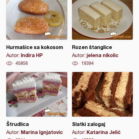
Hurmašice sa kokosom
Rozen štanglice
Indira HP
jelena nikolic
Autor:
Autor:
45856
19394
Štrudlica
Slatki zalogaj
Marina Ignjatovic
Katarina Jelić
Autor:
Autor: