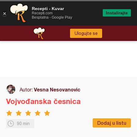
Recepti - Kuvar
Instalirajte
Recepti.com
Besplatna - Google Play
Ulogujte se
Vesna Nesovanovic
Autor:
Vojvođanska česnica
Dodaj u listu
90 min