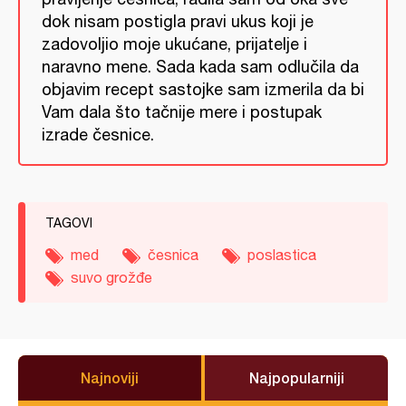
dok nisam postigla pravi ukus koji je
zadovoljio moje ukućane, prijatelje i
naravno mene. Sada kada sam odlučila da
objavim recept sastojke sam izmerila da bi
Vam dala što tačnije mere i postupak
izrade česnice.
TAGOVI
med
česnica
poslastica
suvo grožđe
Najnoviji
Najpopularniji