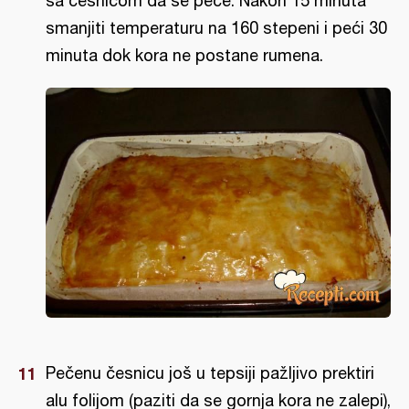
sa česnicom da se peče. Nakon 15 minuta
smanjiti temperaturu na 160 stepeni i peći 30
minuta dok kora ne postane rumena.
Pečenu česnicu još u tepsiji pažljivo prektiri
alu folijom (paziti da se gornja kora ne zalepi),