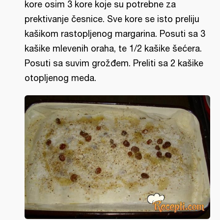
kore osim 3 kore koje su potrebne za
prektivanje česnice. Sve kore se isto preliju
kašikom rastopljenog margarina. Posuti sa 3
kašike mlevenih oraha, te 1/2 kašike šećera.
Posuti sa suvim grožđem. Preliti sa 2 kašike
otopljenog meda.