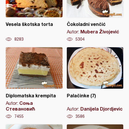
Vesela škotska torta
Čokoladni venčić
Mubera Živojević
Autor:
8283
5304
Diplomatska krempita
Palačinke (7)
Соња
Autor:
Стевановић
Danijela Djordjevic
Autor:
7455
3586