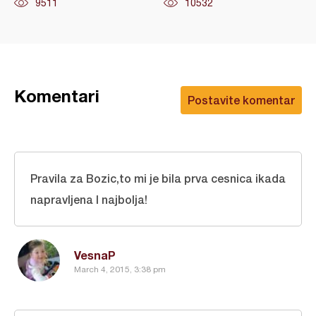
9511
10532
Komentari
Postavite komentar
Pravila za Bozic,to mi je bila prva cesnica ikada
napravljena I najbolja!
VesnaP
March 4, 2015, 3:38 pm