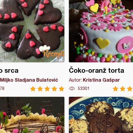
o srca
Čoko-oranž torta
Miljko Sladjana Bulatović
Kristina Gašpar
Autor:
78
53301