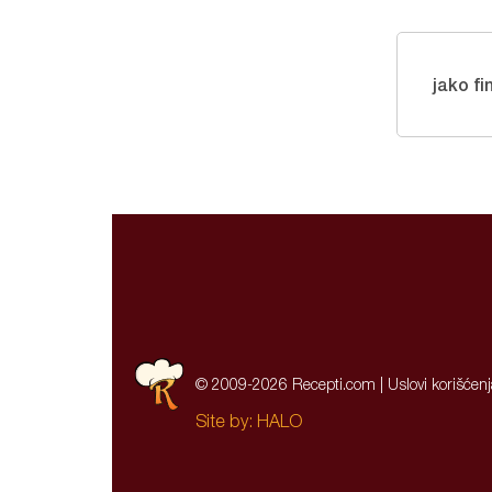
jako f
© 2009-2026 Recepti.com |
Uslovi korišćen
Site by:
HALO