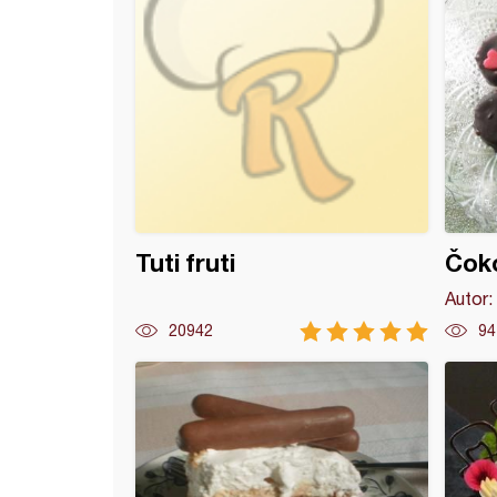
Tuti fruti
Čok
Autor:
20942
94
od šljiva iz friza