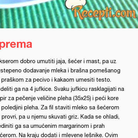
iprema
kserom dobro umutiti jaja, šećer i mast, pa uz
stepeno dodavanje mleka i brašna pomešanog
 praškom za pecivo i kakaom umesiti testo.
deliti ga na 4 jufkice. Svaku jufkicu rasklagijati na
pir za pečenje veličine pleha (35x25) i peći kore
 poledjini pleha. Za fil staviti mleko sa šećerom
 provri, pa u njemu skuvati griz. Kada se ohladi,
ediniti ga sa umućenim margarinom i prah
ćerom. Na kraju dodati i mlevene lešnike. Ovim