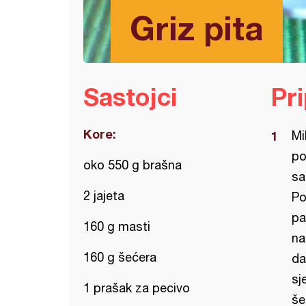
Griz pita
Sastojci
Pr
Kore:
Mi
po
oko 550 g brašna
sa
2 jajeta
Po
pa
160 g masti
na
160 g šećera
da
sj
1 prašak za pecivo
še