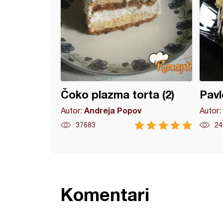
Čoko plazma torta (2)
Pavl
Andreja Popov
Autor:
Autor:
37683
24
Komentari