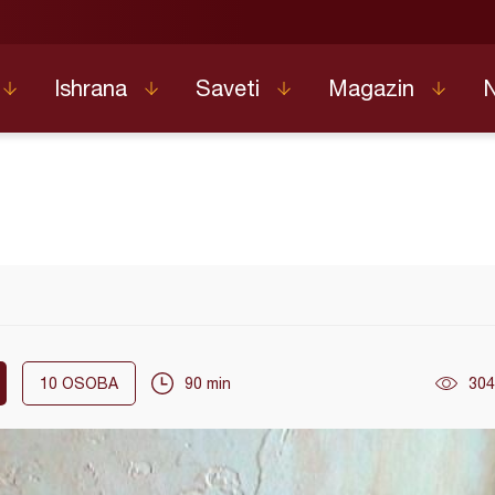
Ishrana
Saveti
Magazin
10
OSOBA
90 min
304