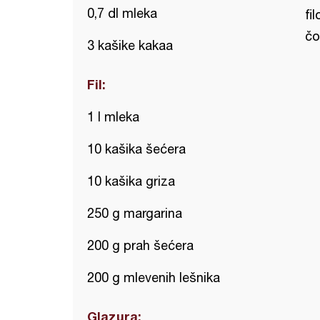
0,7 dl mleka
fi
čo
3 kašike kakaa
Fil:
1 l mleka
10 kašika šećera
10 kašika griza
250 g margarina
200 g prah šećera
200 g mlevenih lešnika
Glazura: