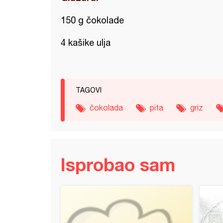
150 g čokolade
4 kašike ulja
TAGOVI
čokolada
pita
griz
Isprobao sam
(7)