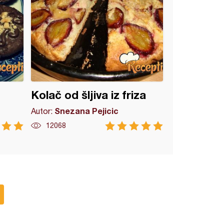
Kolač od šljiva iz friza
Snezana Pejicic
Autor:
12068