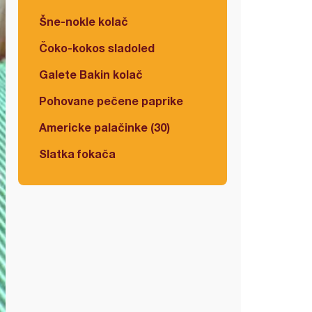
Šne-nokle kolač
Čoko-kokos sladoled
Galete Bakin kolač
Pohovane pečene paprike
Americke palačinke (30)
Slatka fokača