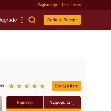
Registracija
Ulogujte se
Nagrade
Dodajte Recept
Dodaj u listu
99
Najnoviji
Najpopularniji