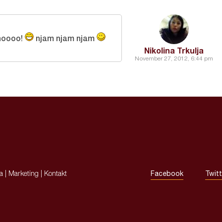
inoooo!
njam njam njam
Nikolina Trkulja
November 27, 2012, 6:44 pm
ja
|
Marketing
|
Kontakt
Facebook
Twitt