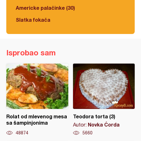
Americke palačinke (30)
Slatka fokača
Isprobao sam
Rolat od mlevenog mesa
Teodora torta (3)
sa šampinjonima
Novka Ćorda
Autor:
48874
5660