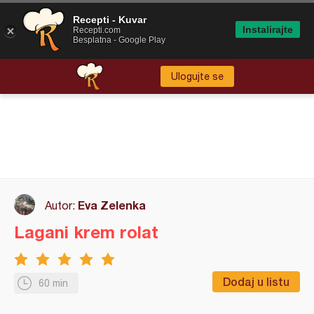
Recepti - Kuvar
Instalirajte
Recepti.com
Besplatna - Google Play
Ulogujte se
Eva Zelenka
Autor:
Lagani krem rolat
Dodaj u listu
60 min