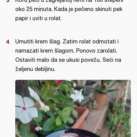
oko 25 minuta. Kada je pečeno skinuti pek
papir i uviti u rolat.
Umutiti krem šlag. Zatim rolat odmotati i
namazati krem šlagom. Ponovo zarolati.
Ostaviti malo da se ukusi povežu. Seći na
željenu debljinu.