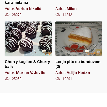
karamelama
Verica Nikolić
Milan
Autor:
Autor:
28072
14242
Cherry kuglice & Cherry
Lenja pita sa bundevom
balls
(2)
Marina V. Jevtic
Adilja Hodza
Autor:
Autor:
25052
10291