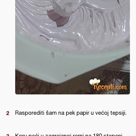
Rasporediti šam na pek papir u većoj tepsiji.
Koru peći u zagrejanoj rerni na 180 stepeni