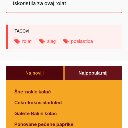
iskoristila za ovaj rolat.
TAGOVI
rolat
šlag
poslastica
Najnoviji
Najpopularniji
Šne-nokle kolač
Čoko-kokos sladoled
Galete Bakin kolač
Pohovane pečene paprike