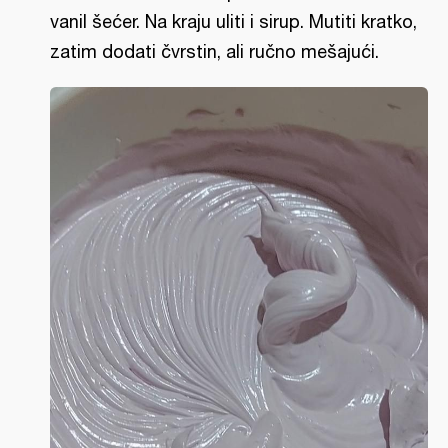
vanil šećer. Na kraju uliti i sirup. Mutiti kratko,
zatim dodati čvrstin, ali ručno mešajući.