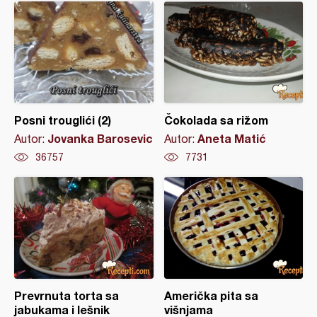
Posni trouglići (2)
Čokolada sa rižom
Jovanka Barosevic
Aneta Matić
Autor:
Autor:
36757
7731
Prevrnuta torta sa
Američka pita sa
jabukama i lešnik
višnjama