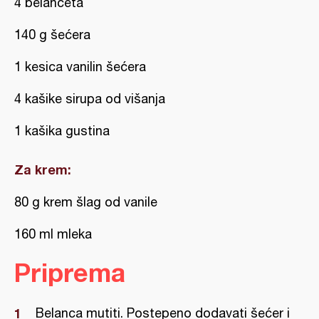
4 belanceta
140 g šećera
1 kesica vanilin šećera
4 kašike sirupa od višanja
1 kašika gustina
Za krem:
80 g krem šlag od vanile
160 ml mleka
Priprema
Belanca mutiti. Postepeno dodavati šećer i