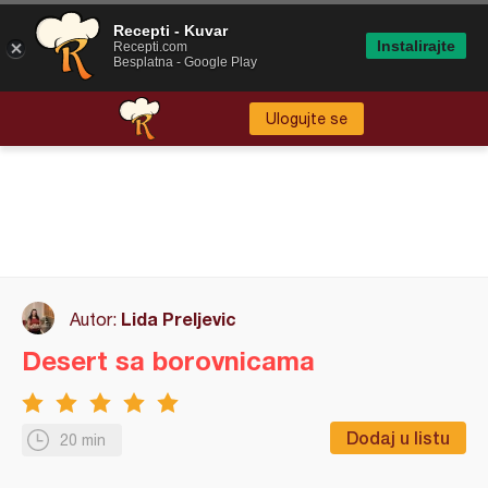
Recepti - Kuvar
Instalirajte
Recepti.com
Besplatna - Google Play
Ulogujte se
Lida Preljevic
Autor:
Desert sa borovnicama
Dodaj u listu
20 min