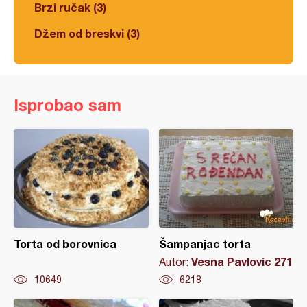
Brzi ručak (3)
Džem od breskvi (3)
Isprobao sam
Torta od borovnica
Šampanjac torta
Vesna Pavlovic 271
Autor:
10649
6218