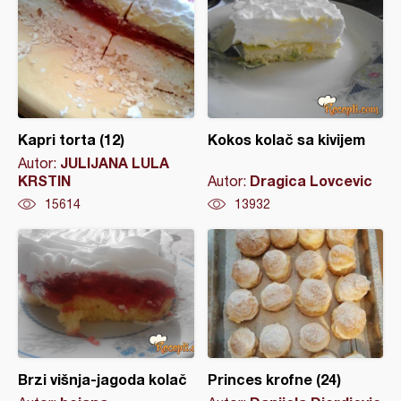
Kapri torta (12)
Kokos kolač sa kivijem
JULIJANA LULA
Autor:
KRSTIN
Dragica Lovcevic
Autor:
15614
13932
Brzi višnja-jagoda kolač
Princes krofne (24)