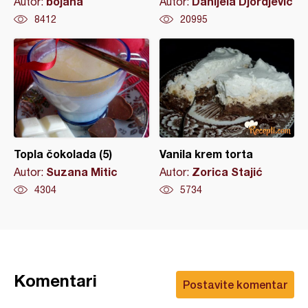
bojana
Danijela Djordjevic
Autor:
Autor:
8412
20995
Topla čokolada (5)
Vanila krem torta
Suzana Mitic
Zorica Stajić
Autor:
Autor:
4304
5734
Komentari
Postavite komentar