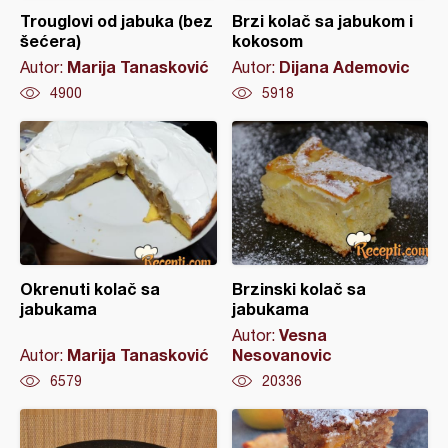
Trouglovi od jabuka (bez
Brzi kolač sa jabukom i
šećera)
kokosom
Marija Tanasković
Dijana Ademovic
Autor:
Autor:
4900
5918
Okrenuti kolač sa
Brzinski kolač sa
jabukama
jabukama
Vesna
Autor:
Marija Tanasković
Nesovanovic
Autor:
6579
20336