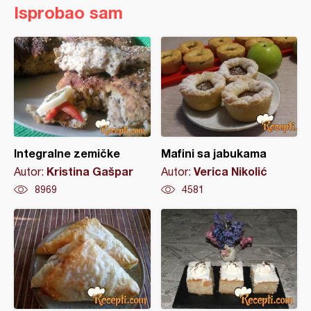
Isprobao sam
Integralne zemičke
Mafini sa jabukama
Kristina Gašpar
Verica Nikolić
Autor:
Autor:
8969
4581