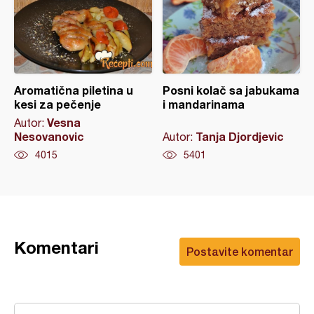
Aromatična piletina u
Posni kolač sa jabukama
kesi za pečenje
i mandarinama
Vesna
Autor:
Nesovanovic
Tanja Djordjevic
Autor:
4015
5401
Komentari
Postavite komentar