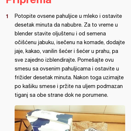
Potopite ovsene pahuljice u mleko i ostavite
desetak minuta da nabubre. Za to vreme u
blender stavite oljuštenu i od semena
očišćenu jabuku, isečenu na komade, dodajte
jaje, kakao, vanilin šećer i šećer u prahu, pa
sve zajedno izblendirajte. Pomešajte ovu
smesu sa ovsenim pahuljicama i ostavite u
frižider desetak minuta. Nakon toga uzimajte
po kašiku smese i pržite na uljem podmazan
tiganj sa obe strane dok ne porumene.