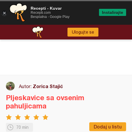
Recepti - Kuvar
Instalirajte
Recepti.com
Besplatna - Google Play
Ulogujte se
Zorica Stajić
Autor:
Pljeskavice sa ovsenim
pahuljicama
Dodaj u listu
70 min