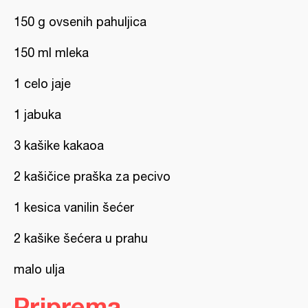
150 g ovsenih pahuljica
150 ml mleka
1 celo jaje
1 jabuka
3 kašike kakaoa
2 kašičice praška za pecivo
1 kesica vanilin šećer
2 kašike šećera u prahu
malo ulja
Priprema