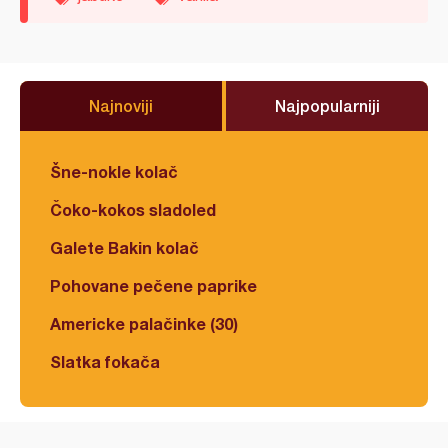
Najnoviji
Najpopularniji
Šne-nokle kolač
Čoko-kokos sladoled
Galete Bakin kolač
Pohovane pečene paprike
Americke palačinke (30)
Slatka fokača