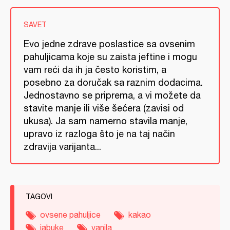
SAVET
Evo jedne zdrave poslastice sa ovsenim
pahuljicama koje su zaista jeftine i mogu
vam reći da ih ja često koristim, a
posebno za doručak sa raznim dodacima.
Jednostavno se priprema, a vi možete da
stavite manje ili više šećera (zavisi od
ukusa). Ja sam namerno stavila manje,
upravo iz razloga što je na taj način
zdravija varijanta...
TAGOVI
ovsene pahuljice
kakao
jabuke
vanila