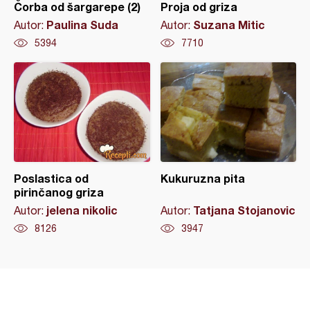
Čorba od šargarepe (2)
Proja od griza
Paulina Suda
Suzana Mitic
Autor:
Autor:
5394
7710
Poslastica od
Kukuruzna pita
pirinčanog griza
jelena nikolic
Tatjana Stojanovic
Autor:
Autor:
8126
3947