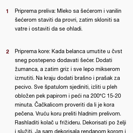
Priprema preliva: Mleko sa šećerom i vanilin
šećerom staviti da provri, zatim skloniti sa
vatre i ostaviti da se ohladi.
Priprema kore: Kada belanca umutite u čvst
sneg postepeno dodavati šećer. Dodati
žumanca, a zatim griz i sve lepo mikserom
izmutiti. Na kraju dodati brašno i prašak za
pecivo. Sve špatulom sjediniti, izliti u pleh
obložen pek papirom i peći na 200°C 15-20
minuta. Čačkalicom proveriti da li je kora
pečena. Vruću koru preliti hladnim prelivom.
Rashladiti kolač u frižideru. Dekorisati po želji
i služiti. Ja sam dekorisala rendanom korom i