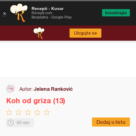
Recepti - Kuvar
Instalirajte
Recepti.com
Besplatna - Google Play
Ulogujte se
Jelena Ranković
Autor:
Koh od griza (13)
Dodaj u listu
60 min