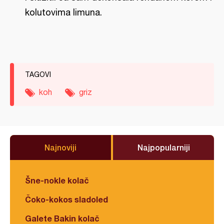
kolutovima limuna.
TAGOVI
koh
griz
Najnoviji
Najpopularniji
Šne-nokle kolač
Čoko-kokos sladoled
Galete Bakin kolač