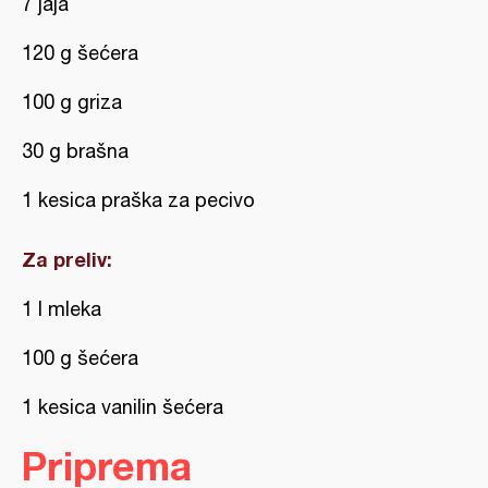
7 jaja
120 g šećera
100 g griza
30 g brašna
1 kesica praška za pecivo
Za preliv:
1 l mleka
100 g šećera
1 kesica vanilin šećera
Priprema