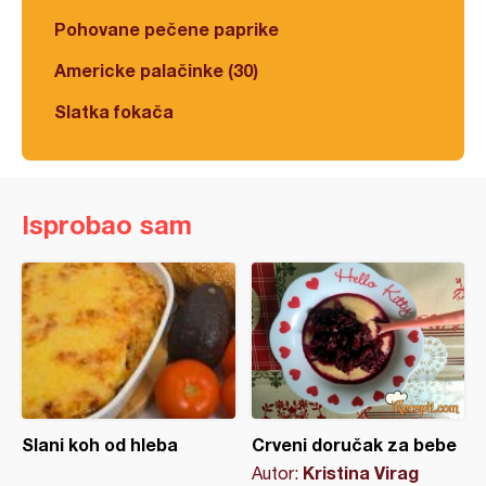
Pohovane pečene paprike
Americke palačinke (30)
Slatka fokača
Isprobao sam
Slani koh od hleba
Crveni doručak za bebe
Kristina Virag
Autor: