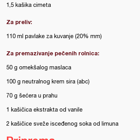
1,5 kašika cimeta
Za preliv:
110 ml pavlake za kuvanje (20% mm)
Za premazivanje pečenih rolnica:
50 g omekšalog maslaca
100 g neutralnog krem sira (abc)
70 g šećera u prahu
1 kašičica ekstrakta od vanile
2 kašičice sveže isceđenog soka od limuna