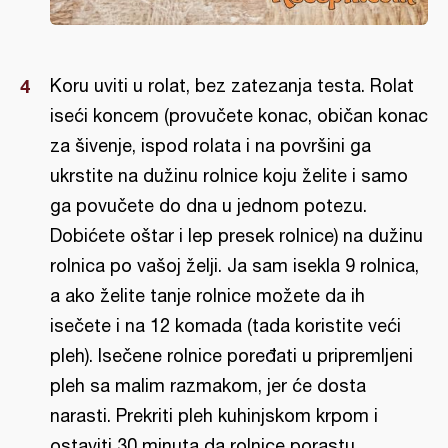
Koru uviti u rolat, bez zatezanja testa. Rolat
iseći koncem (provučete konac, običan konac
za šivenje, ispod rolata i na površini ga
ukrstite na dužinu rolnice koju želite i samo
ga povučete do dna u jednom potezu.
Dobićete oštar i lep presek rolnice) na dužinu
rolnica po vašoj želji. Ja sam isekla 9 rolnica,
a ako želite tanje rolnice možete da ih
isečete i na 12 komada (tada koristite veći
pleh). Isečene rolnice poređati u pripremljeni
pleh sa malim razmakom, jer će dosta
narasti. Prekriti pleh kuhinjskom krpom i
ostaviti 30 minuta da rolnice porastu.