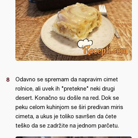
Odavno se spremam da napravim cimet
rolnice, ali uvek ih "pretekne" neki drugi
desert. Konačno su došle na red. Dok se
peku celom kuhinjom se širi predivan miris
cimeta, a ukus je toliko savršen da ćete
teško da se zadržite na jednom parčetu.