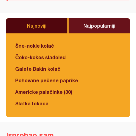
Najnoviji
Najpopularniji
Šne-nokle kolač
Čoko-kokos sladoled
Galete Bakin kolač
Pohovane pečene paprike
Americke palačinke (30)
Slatka fokača
Isprobao sam