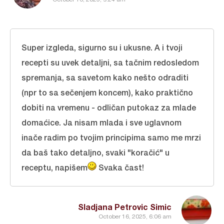
Super izgleda, sigurno su i ukusne. A i tvoji
recepti su uvek detaljni, sa tačnim redosledom
spremanja, sa savetom kako nešto odraditi
(npr to sa sečenjem koncem), kako praktično
dobiti na vremenu - odličan putokaz za mlade
domaćice. Ja nisam mlada i sve uglavnom
inače radim po tvojim principima samo me mrzi
da baš tako detaljno, svaki "koračić" u
receptu, napišem
Svaka čast!
Sladjana Petrovic Simic
October 16, 2025, 6:06 am