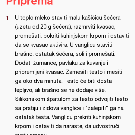
Priprema
U toplo mleko staviti malu kašičicu šećera
(uzetu od 20 g šećera), razmrviti kvasac,
promešati, pokriti kuhinjskom krpom i ostaviti
da se kvasac aktivira. U vanglicu staviti
brašno, ostatak šećera, soli i promešati.
Dodati žumance, pavlaku za kuvanje i
pripremljeni kvasac. Zamesiti testo i mesiti
ga oko dva minuta. Testo će biti dosta
lepljivo, ali brašno se ne dodaje više.
Silikonskom špatulom za testo odvojiti testo
sa prstiju i zidova vanglice i "zalepiti" ga na
ostatak testa. Vanglicu prekriti kuhinjskom
krpom i ostaviti da naraste, da udvostruči