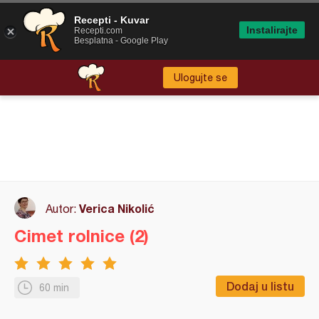
Recepti - Kuvar
Instalirajte
Recepti.com
Besplatna - Google Play
Ulogujte se
Verica Nikolić
Autor:
Cimet rolnice (2)
Dodaj u listu
60 min