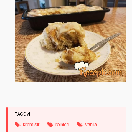
TAGOVI
krem sir
rolnice
vanila