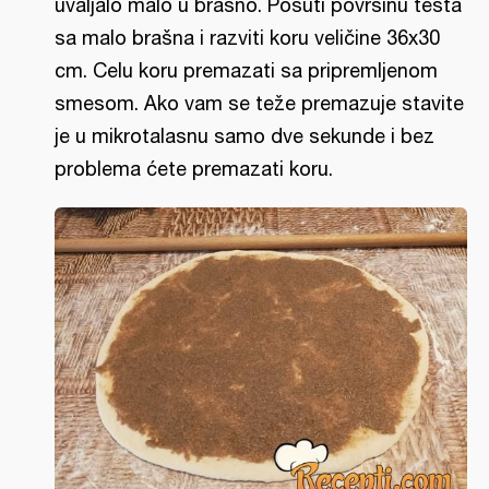
uvaljalo malo u brašno. Posuti površinu testa
sa malo brašna i razviti koru veličine 36x30
cm. Celu koru premazati sa pripremljenom
smesom. Ako vam se teže premazuje stavite
je u mikrotalasnu samo dve sekunde i bez
problema ćete premazati koru.