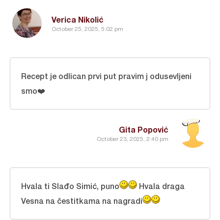
Verica Nikolić
October 25, 2025, 5:02 pm
Recept je odlican prvi put pravim j odusevljeni
smo❤️
Gita Popović
October 23, 2025, 2:40 pm
Hvala ti Slađo Simić, puno
Hvala draga
Vesna na čestitkama na nagradi