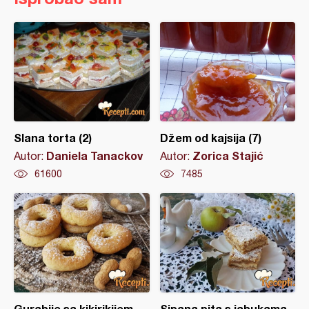
Slana torta (2)
Džem od kajsija (7)
Daniela Tanackov
Zorica Stajić
Autor:
Autor:
61600
7485
Gurabije sa kikirikijem
Sipana pita s jabukama