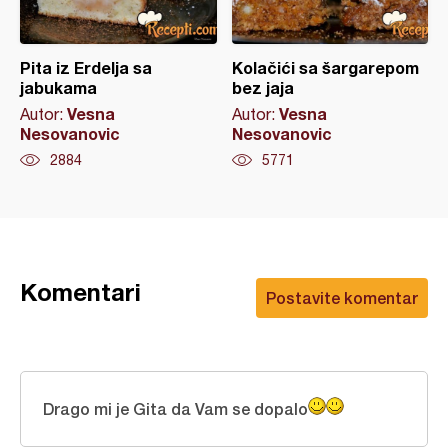
Pita iz Erdelja sa
Kolačići sa šargarepom
jabukama
bez jaja
Vesna
Vesna
Autor:
Autor:
Nesovanovic
Nesovanovic
2884
5771
Komentari
Postavite komentar
Drago mi je Gita da Vam se dopalo