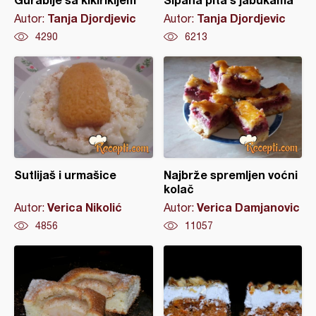
Tanja Djordjevic
Tanja Djordjevic
Autor:
Autor:
4290
6213
Sutlijaš i urmašice
Najbrže spremljen voćni
kolač
Verica Nikolić
Verica Damjanovic
Autor:
Autor:
4856
11057