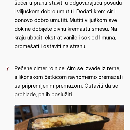
šećer u prahu staviti u odgovarajuću posudu
i viljuškom dobro umutiti. Dodati krem sir i
ponovo dobro umutiti. Mutiti viljuškom sve
dok ne dobijete divnu kremastu smesu. Na
kraju ubaciti ekstrat vanile i sok od limuna,
promešati i ostaviti na stranu.
Pečene cimer rolnice, čim se izvade iz rerne,
silikonskom četkicom ravnomerno premazati
sa pripremljenim premazom. Ostaviti da se
prohlade, pa ih poslužiti.