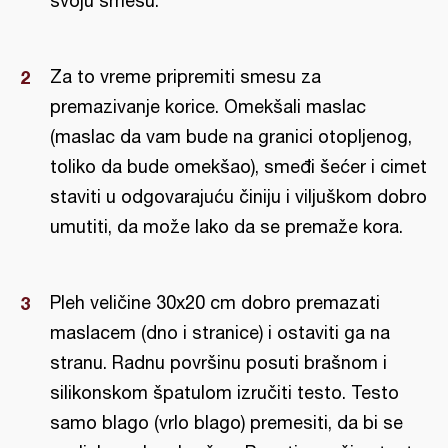
svoju smesu.
Za to vreme pripremiti smesu za
premazivanje korice. Omekšali maslac
(maslac da vam bude na granici otopljenog,
toliko da bude omekšao), smeđi šećer i cimet
staviti u odgovarajuću činiju i viljuškom dobro
umutiti, da može lako da se premaže kora.
Pleh veličine 30x20 cm dobro premazati
maslacem (dno i stranice) i ostaviti ga na
stranu. Radnu površinu posuti brašnom i
silikonskom špatulom izručiti testo. Testo
samo blago (vrlo blago) premesiti, da bi se