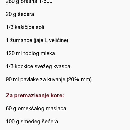
280 g brašna T-500
20 g šećera
1/3 kašičice soli
1 žumance (jaje L veličine)
120 ml toplog mleka
1/3 kockice svežeg kvasca
90 ml pavlake za kuvanje (20% mm)
Za premazivanje kore:
60 g omekšalog maslaca
100 g smeđeg šećera