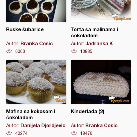
Ruske šubarice
Torta sa malinama i
čokoladom
Branka Cosic
Jadranka K
Autor:
Autor:
6063
13885
Mafina sa kokosom i
Kinderlada (2)
čokoladom
Danijela Djordjevic
Branka Cosic
Autor:
Autor:
40274
18476