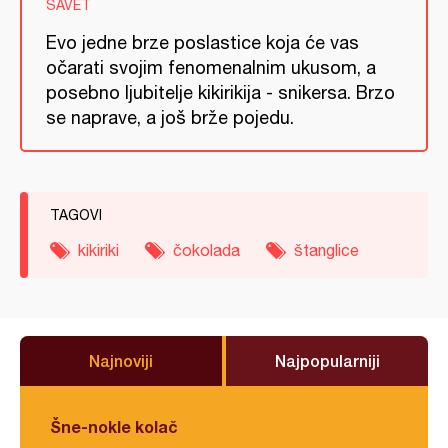
SAVET
Evo jedne brze poslastice koja će vas
očarati svojim fenomenalnim ukusom, a
posebno ljubitelje kikirikija - snikersa. Brzo
se naprave, a još brže pojedu.
TAGOVI
kikiriki
čokolada
štanglice
Najnoviji
Najpopularniji
Šne-nokle kolač