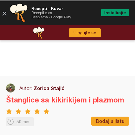
Recepti - Kuvar
Instalirajte
Recepti.com
Besplatna - Google Play
Ulogujte se
Zorica Stajić
Autor:
Štanglice sa kikirikijem i plazmom
Dodaj u listu
50 min