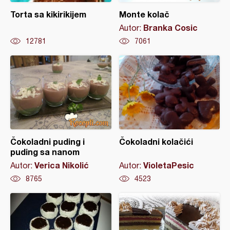
Torta sa kikirikijem
Monte kolač
Branka Cosic
Autor:
12781
7061
Čokoladni puding i
Čokoladni kolačići
puding sa nanom
Verica Nikolić
VioletaPesic
Autor:
Autor:
8765
4523