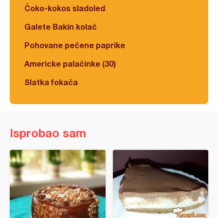
Čoko-kokos sladoled
Galete Bakin kolač
Pohovane pečene paprike
Americke palačinke (30)
Slatka fokača
Isprobao sam