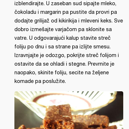
izblendirajte. U zaseban sud sipajte mleko,
čokoladu i margarin pa pustite da provri pa
dodajte grilijaž od kikirikija i mleveni keks. Sve
dobro izmešajte varjačom pa sklonite sa
vatre. U odgovarajući kalup stavite streč
foliju po dnu i sa strane pa izlijte smesu.
Izravnjajte je odozgo, pokrijte streč folijom i
ostavite da se ohladi i stegne. Prevrnite je
naopako, skinite foliju, secite na željene
komade pa poslužite.