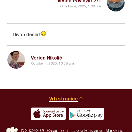
Vesna Pavlovic 271
October 4, 2025, 1:09 pm
Divan desert
Verica Nikolić
October 4, 2025, 10:58 am
Vrh stranice
© 2009-2026 Recepti.com |
Uslovi korišćenja
|
Marketing
|