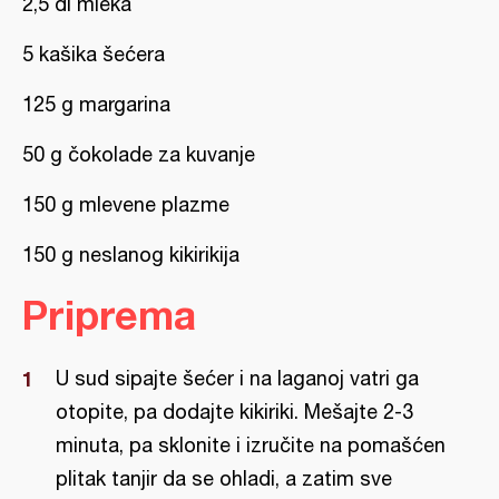
2,5 dl mleka
5 kašika šećera
125 g margarina
50 g čokolade za kuvanje
150 g mlevene plazme
150 g neslanog kikirikija
Priprema
U sud sipajte šećer i na laganoj vatri ga
otopite, pa dodajte kikiriki. Mešajte 2-3
minuta, pa sklonite i izručite na pomašćen
plitak tanjir da se ohladi, a zatim sve