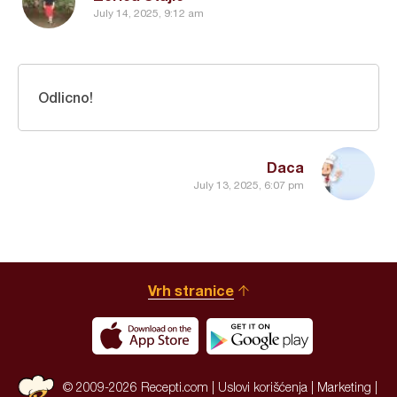
July 14, 2025, 9:12 am
Odlicno!
Daca
July 13, 2025, 6:07 pm
Vrh stranice
© 2009-2026 Recepti.com |
Uslovi korišćenja
|
Marketing
|