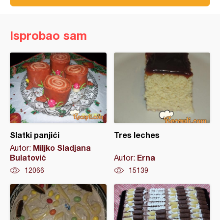
Isprobao sam
Slatki panjići
Tres leches
Miljko Sladjana
Autor:
Bulatović
Erna
Autor:
12066
15139