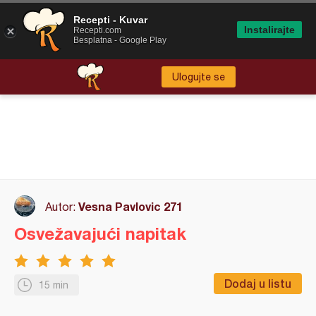
Recepti - Kuvar
Instalirajte
Recepti.com
Besplatna - Google Play
Ulogujte se
Vesna Pavlovic 271
Autor:
Osvežavajući napitak
Dodaj u listu
15 min