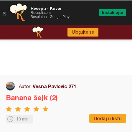
Recepti - Kuvar
Instalirajte
Recepti.com
Besplatna - Google Play
Ulogujte se
Vesna Pavlovic 271
Autor:
Banana šejk (2)
Dodaj u listu
10 min