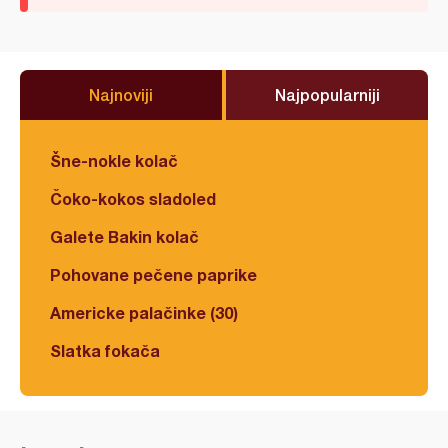
Najnoviji
Najpopularniji
Šne-nokle kolač
Čoko-kokos sladoled
Galete Bakin kolač
Pohovane pečene paprike
Americke palačinke (30)
Slatka fokača