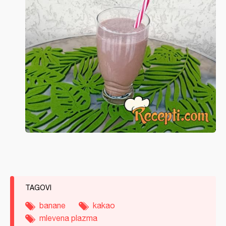
TAGOVI
banane
kakao
mlevena plazma