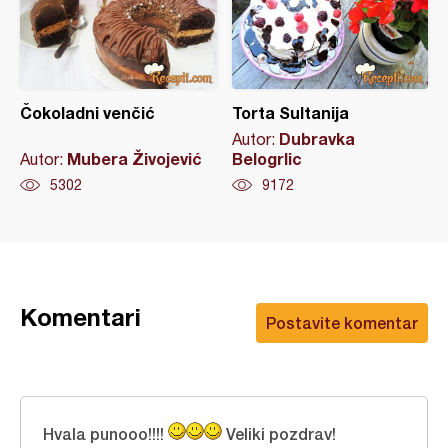
Čokoladni venčić
Torta Sultanija
Dubravka
Autor:
Mubera Živojević
Belogrlic
Autor:
5302
9172
Komentari
Postavite komentar
Hvala punooo!!!!
Veliki pozdrav!