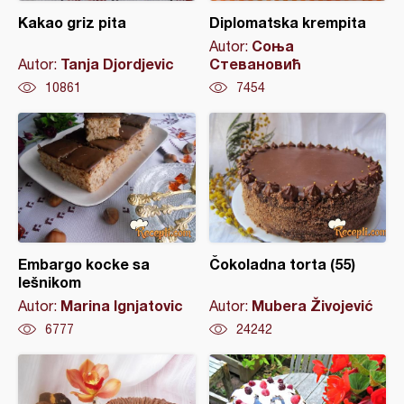
Kakao griz pita
Diplomatska krempita
Соња
Autor:
Tanja Djordjevic
Стевановић
Autor:
10861
7454
Embargo kocke sa
Čokoladna torta (55)
lešnikom
Marina Ignjatovic
Mubera Živojević
Autor:
Autor:
6777
24242