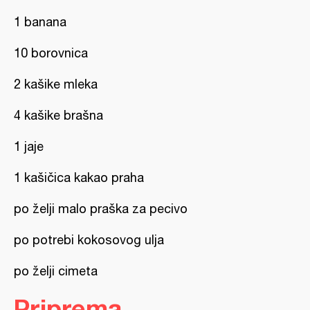
1 banana
10 borovnica
2 kašike mleka
4 kašike brašna
1 jaje
1 kašičica kakao praha
po želji malo praška za pecivo
po potrebi kokosovog ulja
po želji cimeta
Priprema