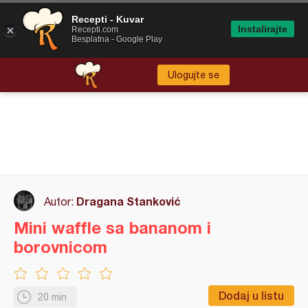
Recepti - Kuvar
Instalirajte
Recepti.com
Besplatna - Google Play
Ulogujte se
Dragana Stanković
Autor:
Mini waffle sa bananom i
borovnicom
Dodaj u listu
20 min