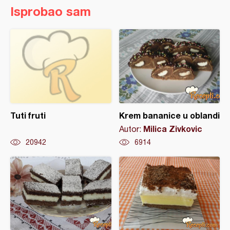
Isprobao sam
Tuti fruti
Krem bananice u oblandi
Milica Zivkovic
Autor:
20942
6914