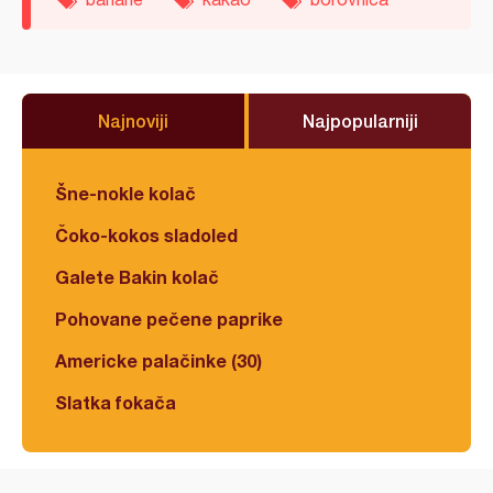
Najnoviji
Najpopularniji
Šne-nokle kolač
Čoko-kokos sladoled
Galete Bakin kolač
Pohovane pečene paprike
Americke palačinke (30)
Slatka fokača