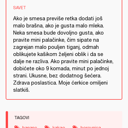
SAVET
Ako je smesa previše retka dodati još
malo brašna, ako je gusta malo mleka.
Neka smesa bude dovoljno gusta, ako
pravite mini palačinke, čim sipate na
zagrejan malo pouljen tiganj, odmah
oblikujete kašikom željeni oblik i da se
dalje ne razliva. Ako pravite mini palačinke,
dobićete oko 9 komada, minut po jednoj
strani. Ukusne, bez dodatnog šećera.
Zdrava poslastica. Moje ćerkice omiljeni
slatkiš.
TAGOVI
banane
kakao
borovnica