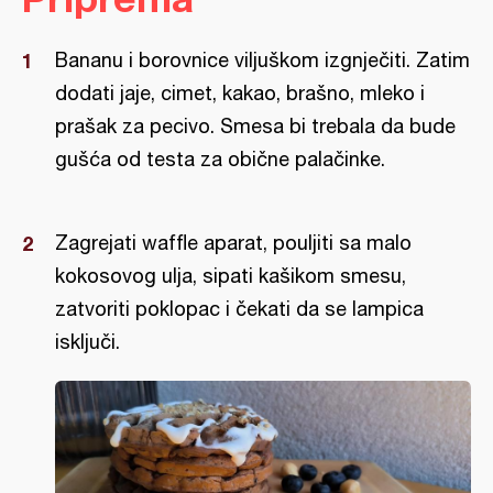
Bananu i borovnice viljuškom izgnječiti. Zatim
dodati jaje, cimet, kakao, brašno, mleko i
prašak za pecivo. Smesa bi trebala da bude
gušća od testa za obične palačinke.
Zagrejati waffle aparat, pouljiti sa malo
kokosovog ulja, sipati kašikom smesu,
zatvoriti poklopac i čekati da se lampica
isključi.