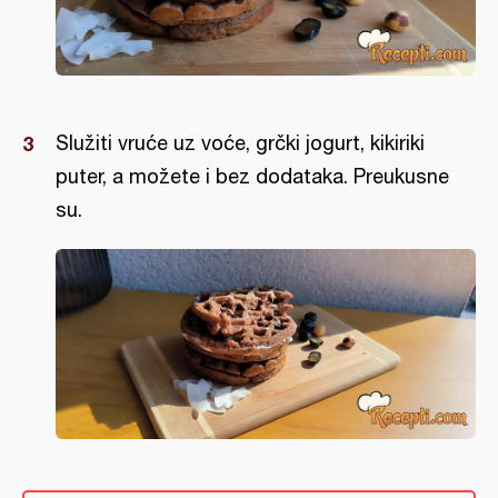
Služiti vruće uz voće, grčki jogurt, kikiriki
puter, a možete i bez dodataka. Preukusne
su.