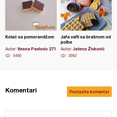
Kolač sa pomorandžom
Jafa vafli sa brašnom od
polbe
Vesna Pavlovic 271
Jelena Živković
Autor:
Autor:
5490
2062
Komentari
Postavite komentar