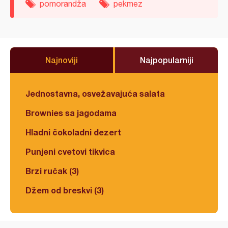
pomorandža
pekmez
Najnoviji
Najpopularniji
Jednostavna, osvežavajuća salata
Brownies sa jagodama
Hladni čokoladni dezert
Punjeni cvetovi tikvica
Brzi ručak (3)
Džem od breskvi (3)