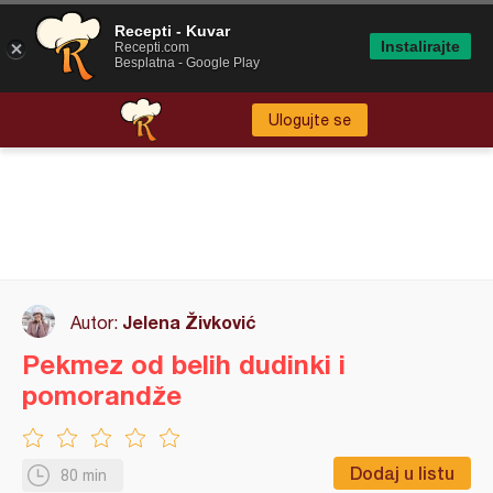
Recepti - Kuvar
Instalirajte
Recepti.com
Besplatna - Google Play
Ulogujte se
Jelena Živković
Autor:
Pekmez od belih dudinki i
pomorandže
Dodaj u listu
80 min