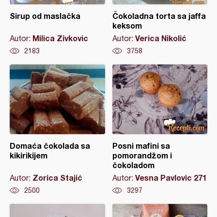
Sirup od maslačka
Čokoladna torta sa jaffa
keksom
Milica Zivkovic
Verica Nikolić
Autor:
Autor:
2183
3758
Domaća čokolada sa
Posni mafini sa
kikirikijem
pomorandžom i
čokoladom
Zorica Stajić
Vesna Pavlovic 271
Autor:
Autor:
2500
3297