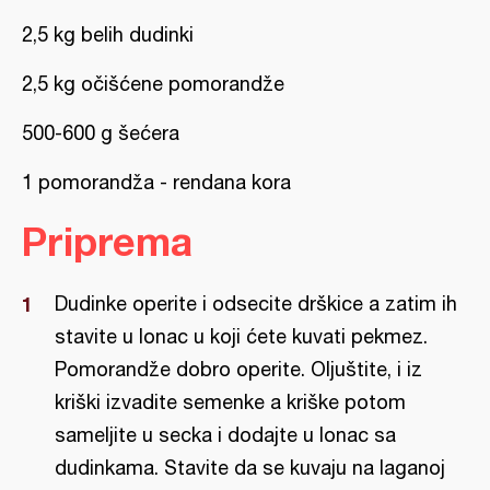
2,5 kg belih dudinki
2,5 kg očišćene pomorandže
500-600 g šećera
1 pomorandža - rendana kora
Priprema
Dudinke operite i odsecite drškice a zatim ih
stavite u lonac u koji ćete kuvati pekmez.
Pomorandže dobro operite. Oljuštite, i iz
kriški izvadite semenke a kriške potom
sameljite u secka i dodajte u lonac sa
dudinkama. Stavite da se kuvaju na laganoj