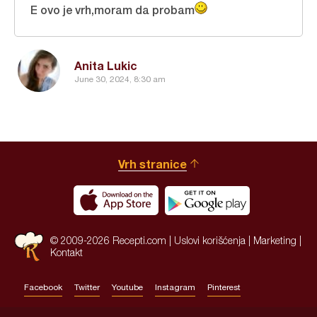
E ovo je vrh,moram da probam
Anita Lukic
June 30, 2024, 8:30 am
Vrh stranice
© 2009-2026 Recepti.com |
Uslovi korišćenja
|
Marketing
|
Kontakt
Facebook
Twitter
Youtube
Instagram
Pinterest
Site by:
HALO