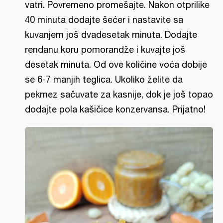
vatri. Povremeno promešajte. Nakon otprilike
40 minuta dodajte šećer i nastavite sa
kuvanjem još dvadesetak minuta. Dodajte
rendanu koru pomorandže i kuvajte još
desetak minuta. Od ove količine voća dobije
se 6-7 manjih teglica. Ukoliko želite da
pekmez sačuvate za kasnije, dok je još topao
dodajte pola kašičice konzervansa. Prijatno!