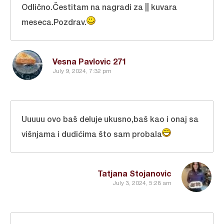
Odlično.Čestitam na nagradi za || kuvara
meseca.Pozdrav.
Vesna Pavlovic 271
July 9, 2024, 7:32 pm
Uuuuu ovo baš deluje ukusno,baš kao i onaj sa
višnjama i dudićima što sam probala
Tatjana Stojanovic
July 3, 2024, 5:28 am