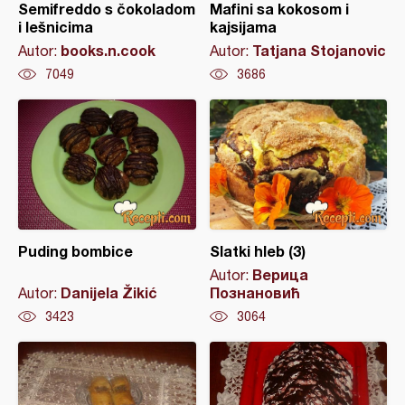
Semifreddo s čokoladom
Mafini sa kokosom i
i lešnicima
kajsijama
books.n.cook
Tatjana Stojanovic
Autor:
Autor:
7049
3686
Puding bombice
Slatki hleb (3)
Верица
Autor:
Danijela Žikić
Познановић
Autor:
3423
3064