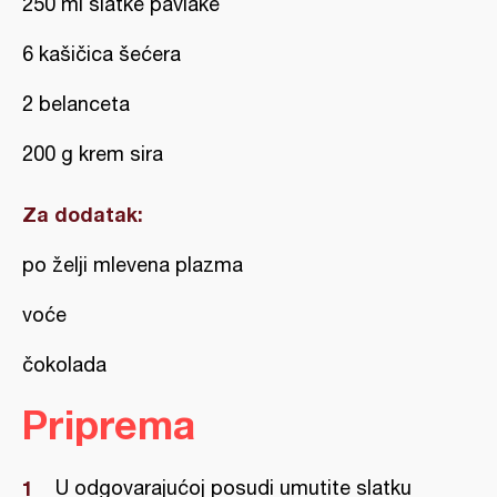
250 ml slatke pavlake
6 kašičica šećera
2 belanceta
200 g krem sira
Za dodatak:
po želji mlevena plazma
voće
čokolada
Priprema
U odgovarajućoj posudi umutite slatku