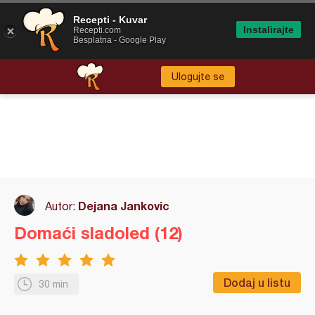
Recepti - Kuvar
Instalirajte
Recepti.com
Besplatna - Google Play
Ulogujte se
Dejana Jankovic
Autor:
Domaći sladoled (12)
Dodaj u listu
30 min