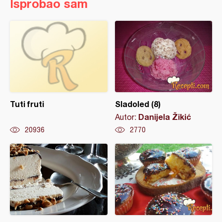
Isprobao sam
Tuti fruti
Sladoled (8)
Danijela Žikić
Autor:
20936
2770