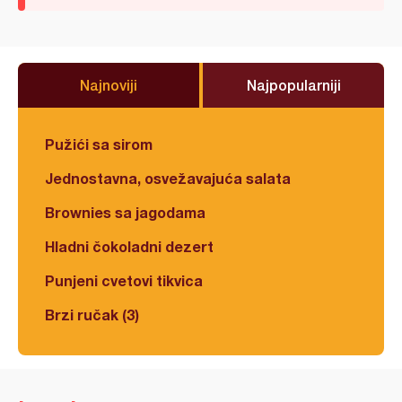
Najnoviji
Najpopularniji
Pužići sa sirom
Jednostavna, osvežavajuća salata
Brownies sa jagodama
Hladni čokoladni dezert
Punjeni cvetovi tikvica
Brzi ručak (3)