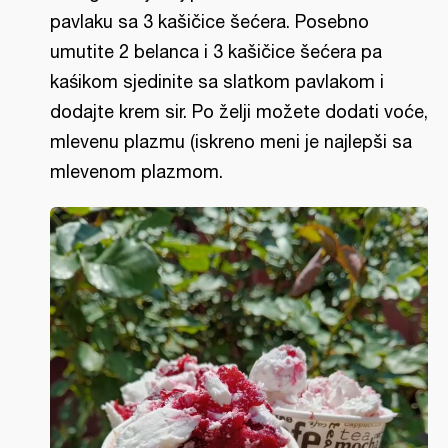
pavlaku sa 3 kašičice šećera. Posebno
umutite 2 belanca i 3 kašičice šećera pa
kaśikom sjedinite sa slatkom pavlakom i
dodajte krem sir. Po želji možete dodati voće,
mlevenu plazmu (iskreno meni je najlepši sa
mlevenom plazmom.