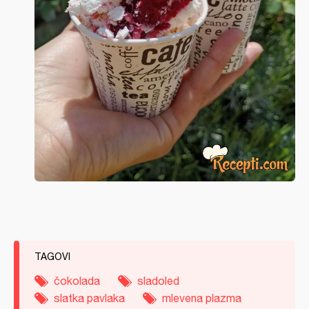
TAGOVI
čokolada
sladoled
slatka pavlaka
mlevena plazma