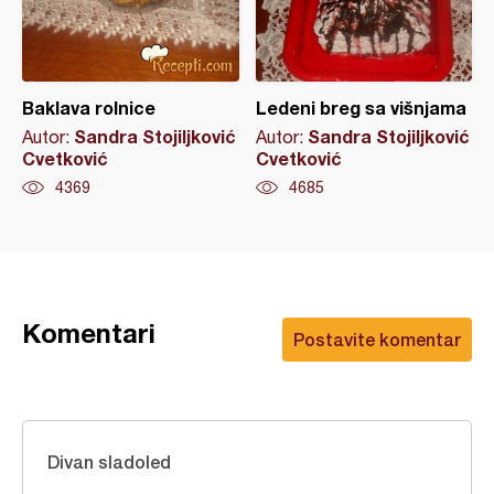
Baklava rolnice
Ledeni breg sa višnjama
Sandra Stojiljković
Sandra Stojiljković
Autor:
Autor:
Cvetković
Cvetković
4369
4685
Komentari
Postavite komentar
Divan sladoled