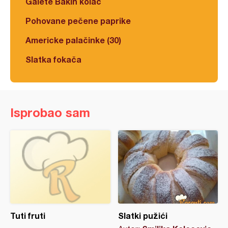
Galete Bakin kolač
Pohovane pečene paprike
Americke palačinke (30)
Slatka fokača
Isprobao sam
Tuti fruti
Slatki pužići