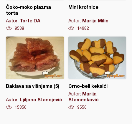
Čoko-moko plazma
Mini krofnice
torta
Torte DA
Marija Milic
Autor:
Autor:
9538
14982
Baklava sa višnjama (5)
Crno-beli keksići
Marija
Autor:
Ljiljana Stanojević
Stamenković
Autor:
15350
9556