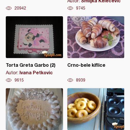
Smiljka Kelecevic
Autor:
20942
9745
Torta Greta Garbo (2)
Crno-bele kiflice
Ivana Petkovic
Autor:
9615
8939