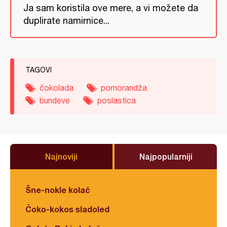
Ja sam koristila ove mere, a vi možete da
duplirate namirnice...
TAGOVI
čokolada
pomorandža
bundeve
poslastica
Najnoviji
Najpopularniji
Šne-nokle kolač
Čoko-kokos sladoled