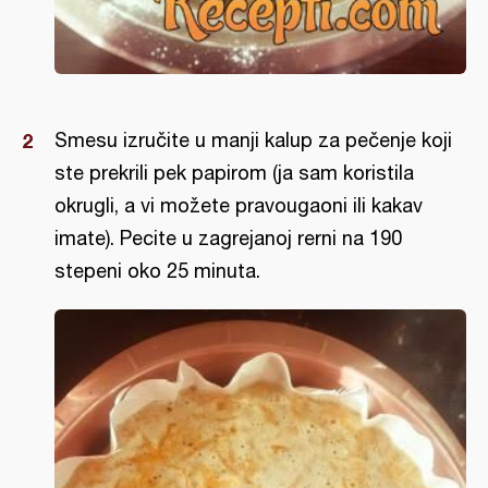
Smesu izručite u manji kalup za pečenje koji
ste prekrili pek papirom (ja sam koristila
okrugli, a vi možete pravougaoni ili kakav
imate). Pecite u zagrejanoj rerni na 190
stepeni oko 25 minuta.