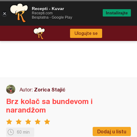
Recepti - Kuvar
Instalirajte
Recepti.com
Besplatna - Google Play
Ulogujte se
Zorica Stajić
Autor:
Brz kolač sa bundevom i
narandžom
Dodaj u listu
60 min