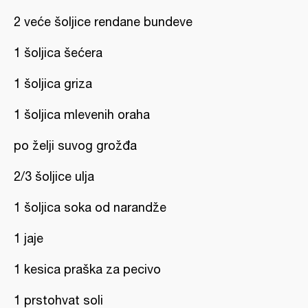
2 veće šoljice rendane bundeve
1 šoljica šećera
1 šoljica griza
1 šoljica mlevenih oraha
po želji suvog grožđa
2/3 šoljice ulja
1 šoljica soka od narandže
1 jaje
1 kesica praška za pecivo
1 prstohvat soli