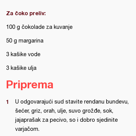
Za čoko preliv:
100 g čokolade za kuvanje
50 g margarina
3 kašike vode
3 kašike ulja
Priprema
U odgovarajući sud stavite rendanu bundevu,
šećer, griz, orah, ulje, suvo grožđe, sok,
jajaprašak za pecivo, so i dobro sjedinite
varjačom.