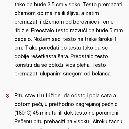
tako da bude 2,5 cm visoko. Testo premazati
džemom od malina ili šljiva, a zatim
premazati i džemom od borovnice ili crne
ribizle. Preostalo testo razvući da bude 5 mm
debelo. Nožem seći testo na trake široke 1
cm. Trake poređati po testu tako da se
dobije rešetkasta šara. Preostalo testo
koristiti da se obloži ivica pleha. Testo
premazati ulupanim snegom od belanca.
Pitu staviti u frižider da odstoji pola sata a
potom peći, u prethodno zagrejanoj pećnici
(180°C) 45 minuta, ili dok testo ne porumeni.
Pečenu pitu prebaciti na visoku i široku tacnu