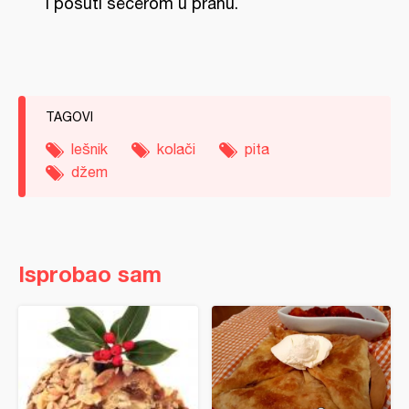
i posuti sečerom u prahu.
TAGOVI
lešnik
kolači
pita
džem
Isprobao sam