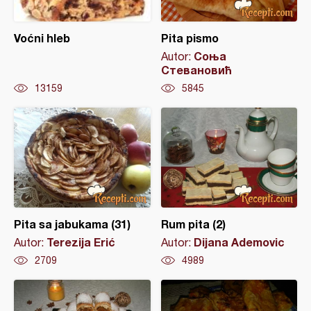
Voćni hleb
Pita pismo
Соња
Autor:
Стевановић
13159
5845
Pita sa jabukama (31)
Rum pita (2)
Terezija Erić
Dijana Ademovic
Autor:
Autor:
2709
4989