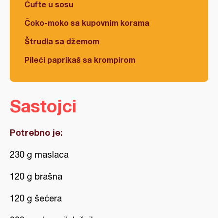
Ćufte u sosu
Čoko-moko sa kupovnim korama
Štrudla sa džemom
Pileći paprikaš sa krompirom
Sastojci
Potrebno je:
230 g maslaca
120 g brašna
120 g šećera