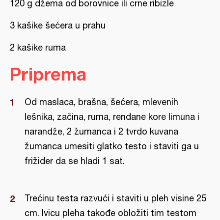
120 g džema od borovnice ili crne ribizle
3 kašike šećera u prahu
2 kašike ruma
Priprema
Od maslaca, brašna, šećera, mlevenih
lešnika, začina, ruma, rendane kore limuna i
narandže, 2 žumanca i 2 tvrdo kuvana
žumanca umesiti glatko testo i staviti ga u
frižider da se hladi 1 sat.
Trećinu testa razvući i staviti u pleh visine 25
cm. Ivicu pleha takođe obložiti tim testom