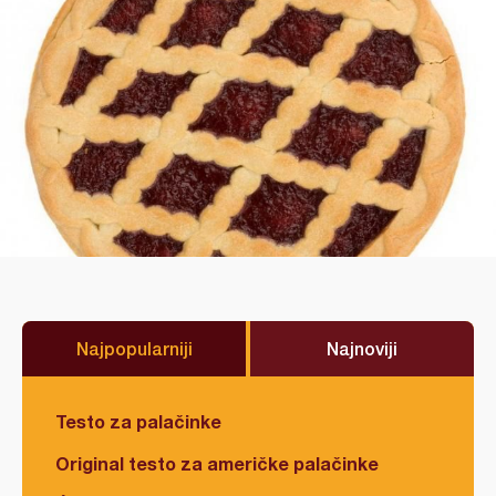
Najpopularniji
Najnoviji
Testo za palačinke
Original testo za američke palačinke