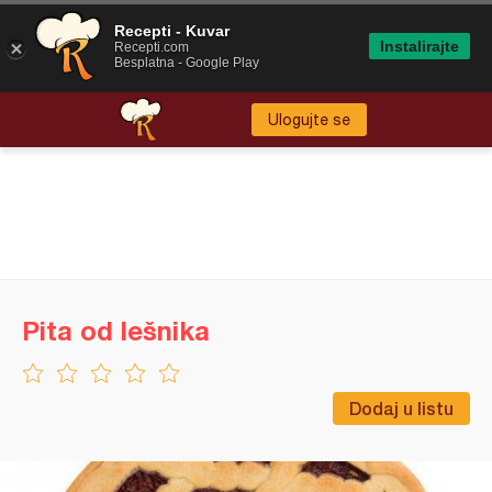
Recepti - Kuvar
Instalirajte
Recepti.com
Besplatna - Google Play
Ulogujte se
Pita od lešnika
Dodaj u listu