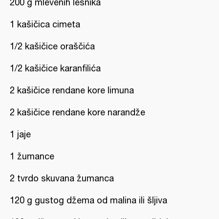
200 g mlevenih lešnika
1 kašičica cimeta
1/2 kašičice oraščića
1/2 kašičice karanfilića
2 kašičice rendane kore limuna
2 kašičice rendane kore narandže
1 jaje
1 žumance
2 tvrdo skuvana žumanca
120 g gustog džema od malina ili šljiva