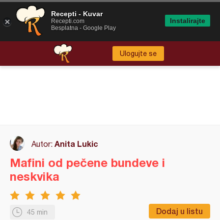
Recepti - Kuvar
Instalirajte
Recepti.com
Besplatna - Google Play
Ulogujte se
Anita Lukic
Autor:
Mafini od pečene bundeve i
neskvika
Dodaj u listu
45 min