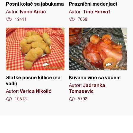
Posni kolač sa jabukama
Praznični medenjaci
Ivana Antić
Tina Horvat
Autor:
Autor:
19411
7069
Slatke posne kiflice (na
Kuvano vino sa voćem
vodi)
Jadranka
Autor:
Verica Nikolić
Tomasevic
Autor:
10513
5702