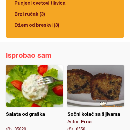
Punjeni cvetovi tikvica
Brzi ručak (3)
Džem od breskvi (3)
Isprobao sam
Salata od graška
Sočni kolač sa šljivama
Erna
Autor:
35828
6558