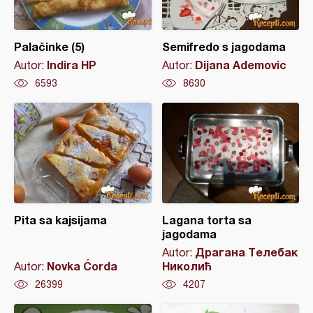
Palačinke (5)
Semifredo s jagodama
Indira HP
Dijana Ademovic
Autor:
Autor:
6593
8630
Pita sa kajsijama
Lagana torta sa
jagodama
Драгана Телебак
Autor:
Novka Ćorda
Николић
Autor:
26399
4207