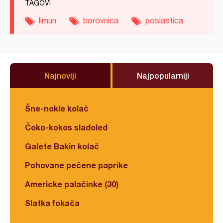
TAGOVI
limun
borovnica
poslastica
Najnoviji
Najpopularniji
Šne-nokle kolač
Čoko-kokos sladoled
Galete Bakin kolač
Pohovane pečene paprike
Americke palačinke (30)
Slatka fokača