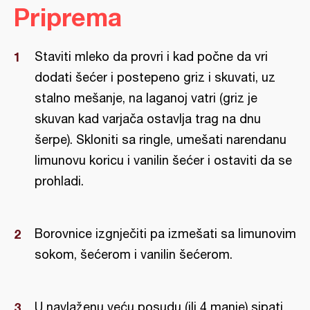
Priprema
Staviti mleko da provri i kad počne da vri
dodati šećer i postepeno griz i skuvati, uz
stalno mešanje, na laganoj vatri (griz je
skuvan kad varjača ostavlja trag na dnu
šerpe). Skloniti sa ringle, umešati narendanu
limunovu koricu i vanilin šećer i ostaviti da se
prohladi.
Borovnice izgnječiti pa izmešati sa limunovim
sokom, šećerom i vanilin šećerom.
U navlaženu veću posudu (ili 4 manje) sipati