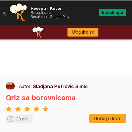
Recepti - Kuvar
Instalirajte
Recepti.com
Besplatna - Google Play
Ulogujte se
Sladjana Petrovic Simic
Autor:
Griz sa borovnicama
Dodaj u listu
30 min