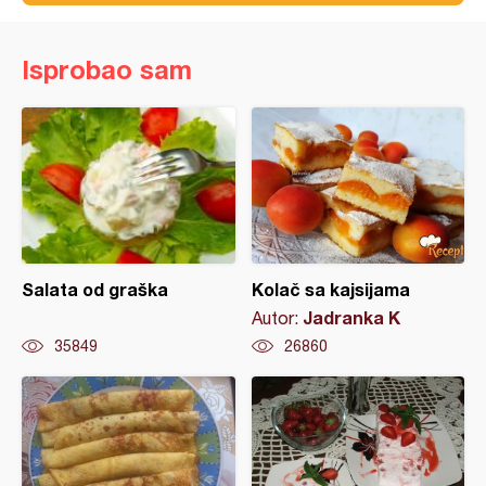
Isprobao sam
Salata od graška
Kolač sa kajsijama
Jadranka K
Autor:
35849
26860