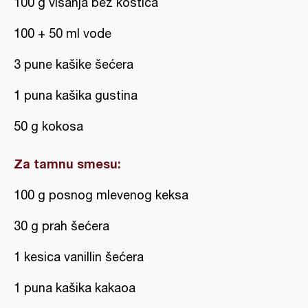
100 g višanja bez koštica
100 + 50 ml vode
3 pune kašike šećera
1 puna kašika gustina
50 g kokosa
Za tamnu smesu:
100 g posnog mlevenog keksa
30 g prah šećera
1 kesica vanillin šećera
1 puna kašika kakaoa