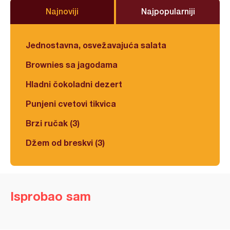
Najnoviji
Najpopularniji
Jednostavna, osvežavajuća salata
Brownies sa jagodama
Hladni čokoladni dezert
Punjeni cvetovi tikvica
Brzi ručak (3)
Džem od breskvi (3)
Isprobao sam