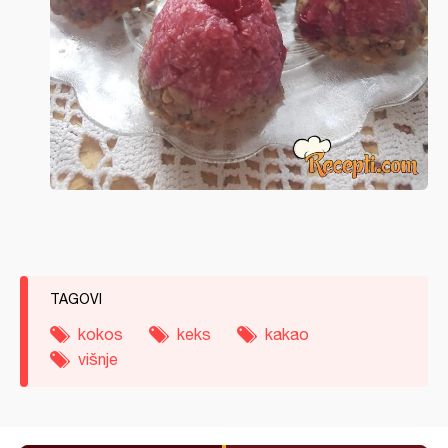
TAGOVI
kokos
keks
kakao
višnje