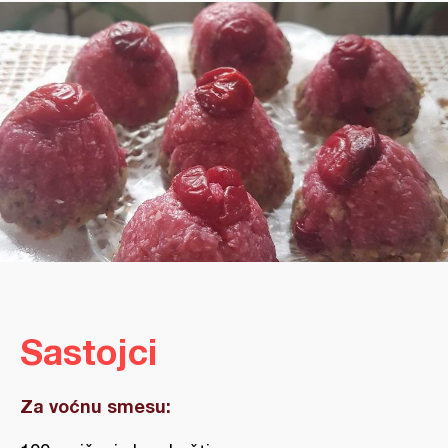
Sastojci
Za voćnu smesu: