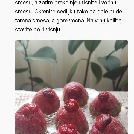
smesu, a zatim preko nje utisnite i voćnu
smesu. Okrenite cediljku tako da dole bude
tamna smesa, a gore voćna. Na vrhu kolibe
stavite po 1 višnju.