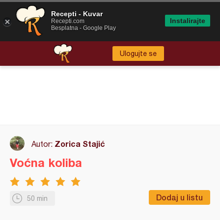
Recepti - Kuvar
Instalirajte
Recepti.com
Besplatna - Google Play
Ulogujte se
Zorica Stajić
Autor:
Voćna koliba
Dodaj u listu
50 min