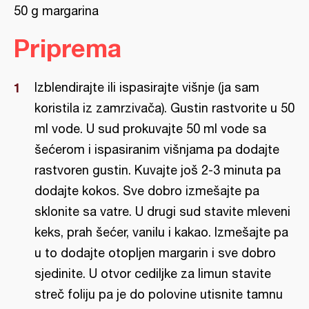
50 g margarina
Priprema
Izblendirajte ili ispasirajte višnje (ja sam
koristila iz zamrzivača). Gustin rastvorite u 50
ml vode. U sud prokuvajte 50 ml vode sa
šećerom i ispasiranim višnjama pa dodajte
rastvoren gustin. Kuvajte još 2-3 minuta pa
dodajte kokos. Sve dobro izmešajte pa
sklonite sa vatre. U drugi sud stavite mleveni
keks, prah šećer, vanilu i kakao. Izmešajte pa
u to dodajte otopljen margarin i sve dobro
sjedinite. U otvor cediljke za limun stavite
streč foliju pa je do polovine utisnite tamnu