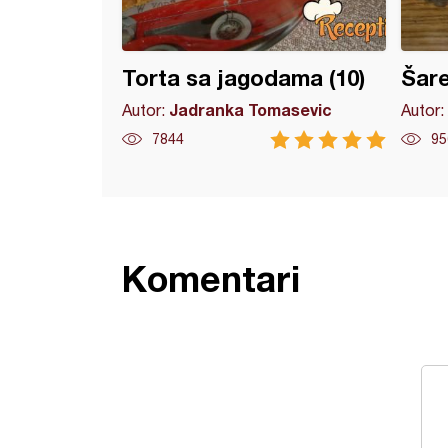
Torta sa jagodama (10)
Šar
Jadranka Tomasevic
Autor:
Autor:
7844
95
Komentari