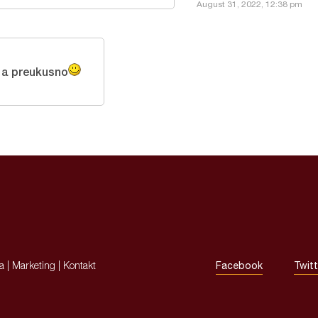
August 31, 2022, 12:38 pm
o a preukusno
ja
|
Marketing
|
Kontakt
Facebook
Twitt