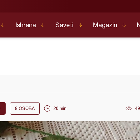
Ishrana
Saveti
Magazin
O
8
OSOBA
20 min
49