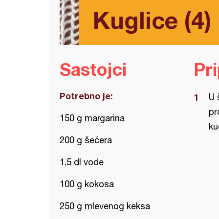
Kuglice (4)
Sastojci
Pr
Potrebno je:
U 
pr
150 g margarina
ku
200 g šećera
1,5 dl vode
100 g kokosa
250 g mlevenog keksa