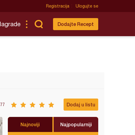
Registracija
Ulogujte se
Nagrade
Dodajte Recept
Dodaj u listu
77
Najnoviji
Najpopularniji