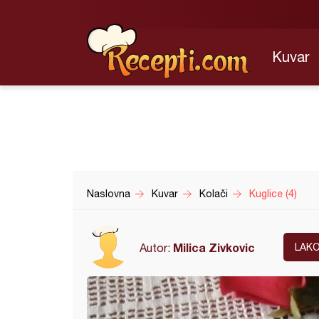
Kuvar
Naslovna
Kuvar
Kolači
Kuglice (4)
Milica Zivkovic
Autor:
LAK