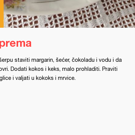
iprema
šerpu staviti margarin, šećer, čokoladu i vodu i da
ovri. Dodati kokos i keks, malo prohladiti. Praviti
glice i valjati u kokoks i mrvice.