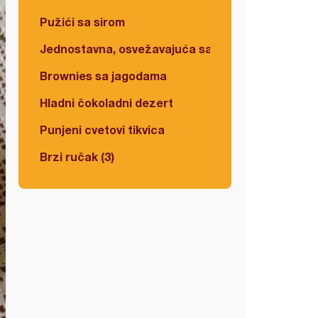
Pužići sa sirom
Jednostavna, osvežavajuća salata
Brownies sa jagodama
Hladni čokoladni dezert
Punjeni cvetovi tikvica
Brzi ručak (3)