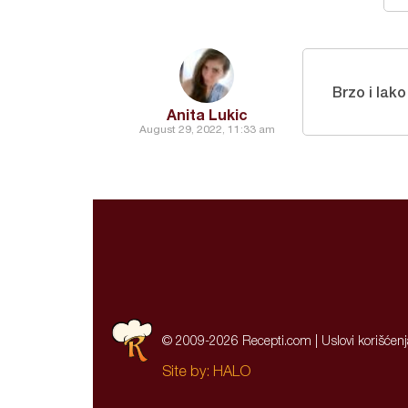
Brzo i lak
Anita Lukic
August 29, 2022, 11:33 am
© 2009-2026 Recepti.com |
Uslovi korišćen
Site by:
HALO