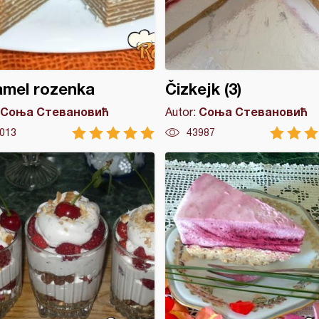
amel rozenka
Čizkejk (3)
Соња Стевановић
Соња Стевановић
Autor:
013
43987