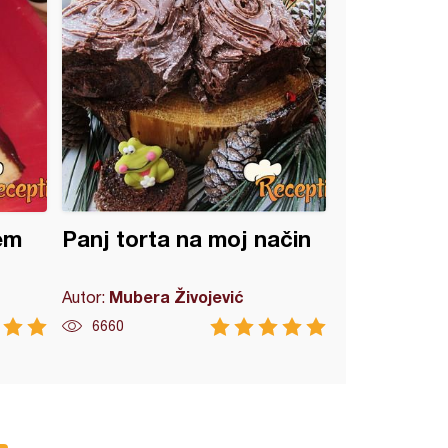
jem
Panj torta na moj način
Mubera Živojević
Autor:
6660