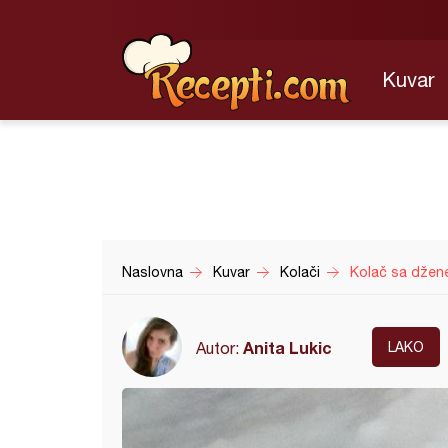
Kuvar
Naslovna
Kuvar
Kolači
Kolač sa džen
Anita Lukic
Autor:
LAKO