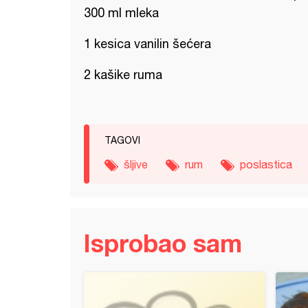
300 ml mleka
1 kesica vanilin šećera
2 kašike ruma
TAGOVI
šljive
rum
poslastica
Isprobao sam
 oblande