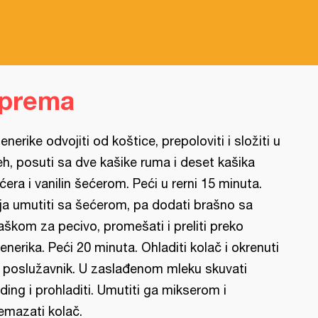
iprema
enerike odvojiti od koštice, prepoloviti i složiti u
eh, posuti sa dve kašike ruma i deset kašika
ćera i vanilin šećerom. Peći u rerni 15 minuta.
ja umutiti sa šećerom, pa dodati brašno sa
aškom za pecivo, promešati i preliti preko
enerika. Peći 20 minuta. Ohladiti kolač i okrenuti
 poslužavnik. U zaslađenom mleku skuvati
ding i prohladiti. Umutiti ga mikserom i
emazati kolač.