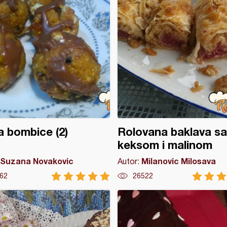
a bombice (2)
Rolovana baklava sa
keksom i malinom
Suzana Novakovic
Milanovic Milosava
Autor:
62
26522