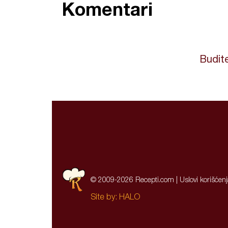
Komentari
Budite
© 2009-2026 Recepti.com |
Uslovi korišćen
Site by:
HALO