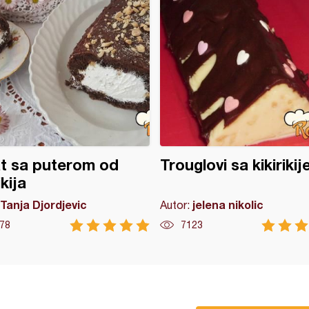
t sa puterom od
Trouglovi sa kikiriki
ikija
Tanja Djordjevic
jelena nikolic
Autor:
78
7123