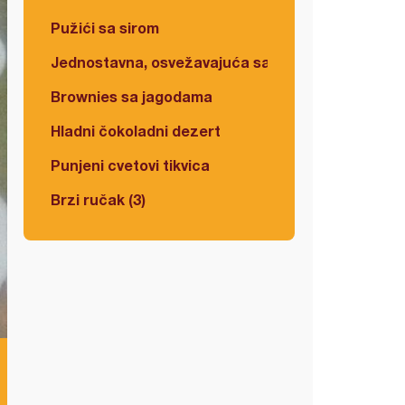
Pužići sa sirom
Jednostavna, osvežavajuća salata
Brownies sa jagodama
Hladni čokoladni dezert
Punjeni cvetovi tikvica
Brzi ručak (3)