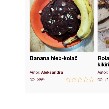
Banana hleb-kolač
Rola
kikir
Aleksandra
Autor:
Autor:
5694
71