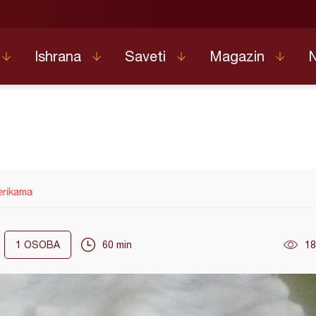
Ishrana
Saveti
Magazin
erikama
1
OSOBA
60 min
18