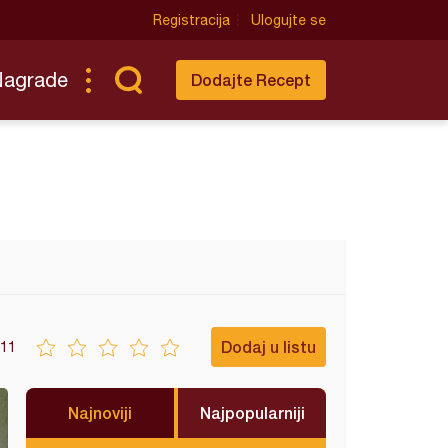
Registracija
Ulogujte se
Nagrade
Dodajte Recept
Dodaj u listu
11
Najnoviji
Najpopularniji