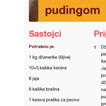
pudingom
Sastojci
Pr
Potrebno je:
Dž
pl
1 kg dženerike (šljive)
še
10+5 kašika šećera
Ja
pr
6 jaja
dž
6 kašika brašna
na
pu
1 kesica praška za pecivo
pr