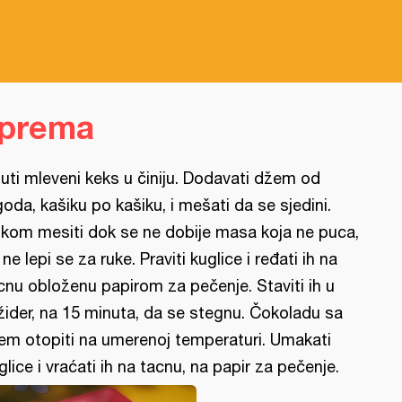
iprema
uti mleveni keks u činiju. Dodavati džem od
goda, kašiku po kašiku, i mešati da se sjedini.
kom mesiti dok se ne dobije masa koja ne puca,
i ne lepi se za ruke. Praviti kuglice i ređati ih na
cnu obloženu papirom za pečenje. Staviti ih u
ižider, na 15 minuta, da se stegnu. Čokoladu sa
jem otopiti na umerenoj temperaturi. Umakati
glice i vraćati ih na tacnu, na papir za pečenje.