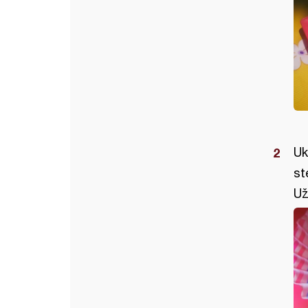
Uk
st
Už