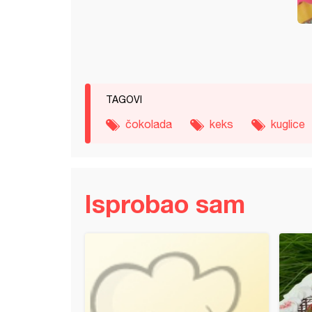
TAGOVI
čokolada
keks
kuglice
Isprobao sam
a torta sa bademima