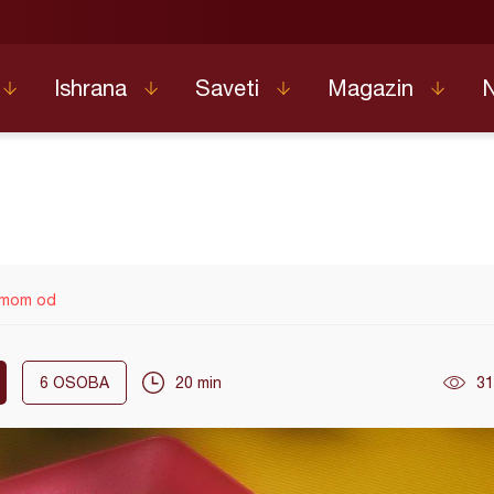
Ishrana
Saveti
Magazin
emom od
6
OSOBA
20 min
31