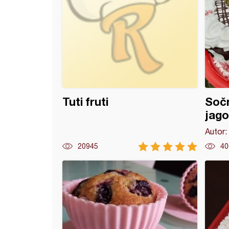
Tuti fruti
Sočn
jag
Autor:
20945
40
 torta