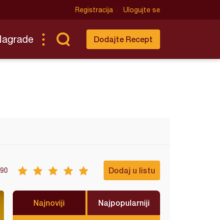
Registracija
Ulogujte se
Nagrade
Dodajte Recept
Dodaj u listu
90
Najnoviji
Najpopularniji