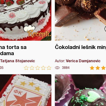
a torta sa
Čokoladni lešnik min
odama
Tatjana Stojanovic
Verica Damjanovic
Autor:
05
3884