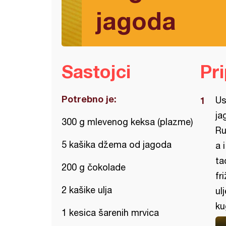
jagoda
Sastojci
Pr
Potrebno je:
Us
ja
300 g mlevenog keksa (plazme)
Ru
5 kašika džema od jagoda
a 
ta
200 g čokolade
fr
2 kašike ulja
ul
ku
1 kesica šarenih mrvica