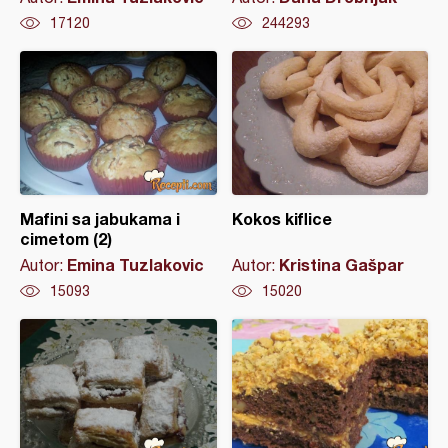
17120
244293
Mafini sa jabukama i
Kokos kiflice
cimetom (2)
Emina Tuzlakovic
Kristina Gašpar
Autor:
Autor:
15093
15020