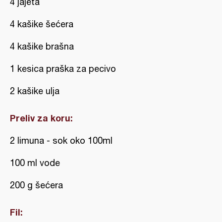
4 jajeta
4 kašike šećera
4 kašike brašna
1 kesica praška za pecivo
2 kašike ulja
Preliv za koru:
2 limuna - sok oko 100ml
100 ml vode
200 g šećera
Fil: