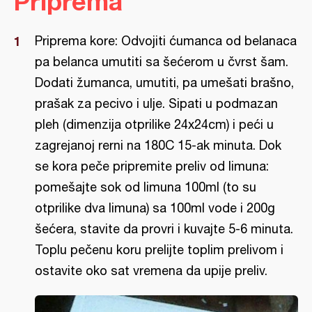
Priprema
Priprema kore: Odvojiti ćumanca od belanaca
pa belanca umutiti sa šećerom u čvrst šam.
Dodati žumanca, umutiti, pa umešati brašno,
prašak za pecivo i ulje. Sipati u podmazan
pleh (dimenzija otprilike 24x24cm) i peći u
zagrejanoj rerni na 180C 15-ak minuta. Dok
se kora peče pripremite preliv od limuna:
pomešajte sok od limuna 100ml (to su
otprilike dva limuna) sa 100ml vode i 200g
šećera, stavite da provri i kuvajte 5-6 minuta.
Toplu pečenu koru prelijte toplim prelivom i
ostavite oko sat vremena da upije preliv.