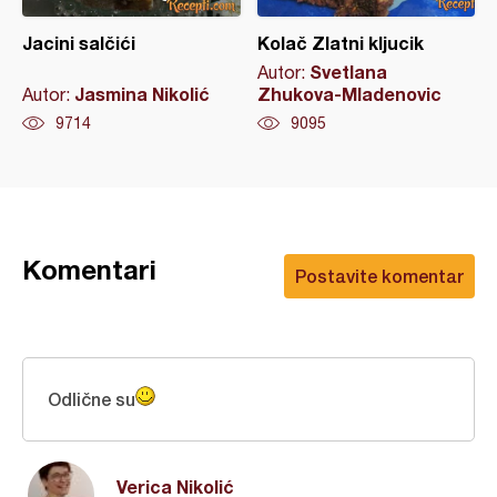
Jacini salčići
Kolač Zlatni kljucik
Svetlana
Autor:
Jasmina Nikolić
Zhukova-Mladenovic
Autor:
9714
9095
Komentari
Postavite komentar
Odlične su
Verica Nikolić