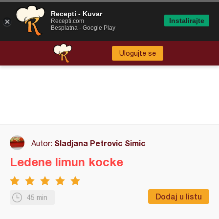
Recepti - Kuvar
Instalirajte
Recepti.com
Besplatna - Google Play
Ulogujte se
Sladjana Petrovic Simic
Autor:
Ledene limun kocke
Dodaj u listu
45 min