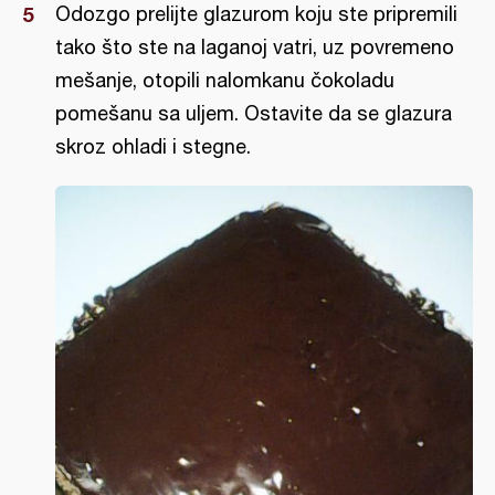
Odozgo prelijte glazurom koju ste pripremili
tako što ste na laganoj vatri, uz povremeno
mešanje, otopili nalomkanu čokoladu
pomešanu sa uljem. Ostavite da se glazura
skroz ohladi i stegne.