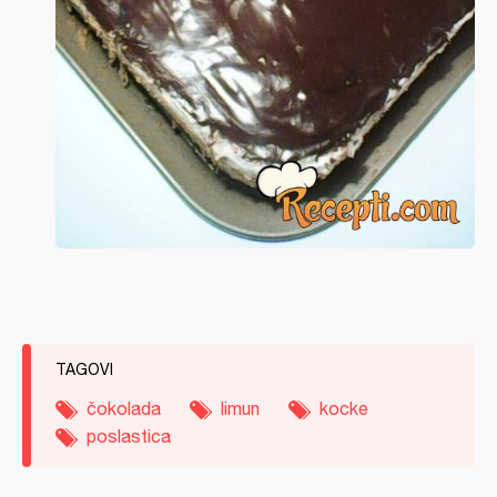
TAGOVI
čokolada
limun
kocke
poslastica