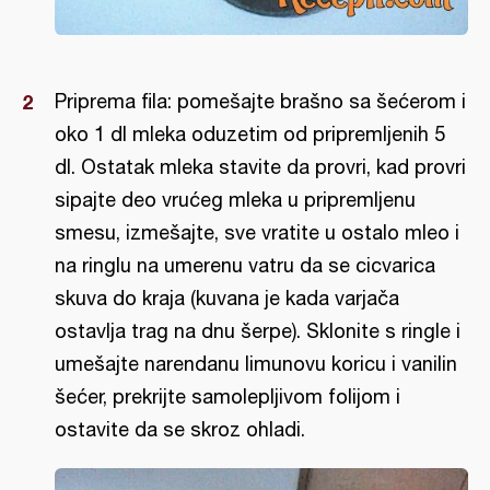
Priprema fila: pomešajte brašno sa šećerom i
oko 1 dl mleka oduzetim od pripremljenih 5
dl. Ostatak mleka stavite da provri, kad provri
sipajte deo vrućeg mleka u pripremljenu
smesu, izmešajte, sve vratite u ostalo mleo i
na ringlu na umerenu vatru da se cicvarica
skuva do kraja (kuvana je kada varjača
ostavlja trag na dnu šerpe). Sklonite s ringle i
umešajte narendanu limunovu koricu i vanilin
šećer, prekrijte samolepljivom folijom i
ostavite da se skroz ohladi.