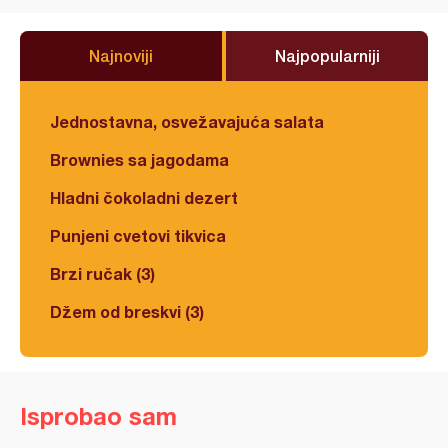
Najnoviji
Najpopularniji
Jednostavna, osvežavajuća salata
Brownies sa jagodama
Hladni čokoladni dezert
Punjeni cvetovi tikvica
Brzi ručak (3)
Džem od breskvi (3)
Isprobao sam