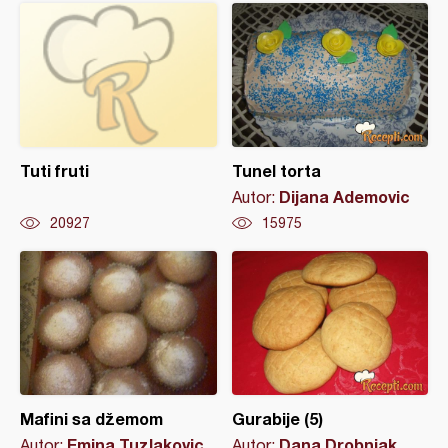
Tuti fruti
Tunel torta
Dijana Ademovic
Autor:
20927
15975
Mafini sa džemom
Gurabije (5)
Emina Tuzlakovic
Dana Drobnjak
Autor:
Autor: