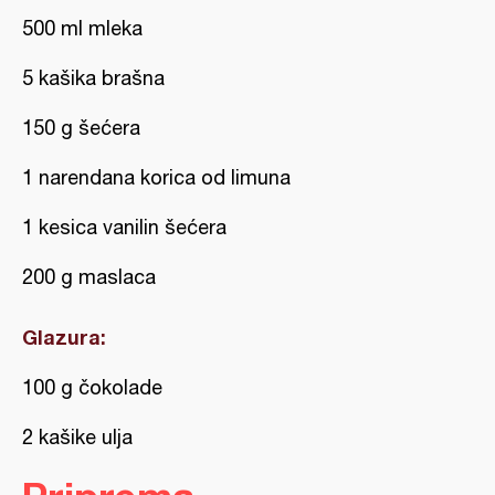
500 ml mleka
5 kašika brašna
150 g šećera
1 narendana korica od limuna
1 kesica vanilin šećera
200 g maslaca
Glazura:
100 g čokolade
2 kašike ulja