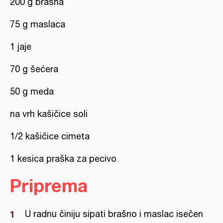
200 g brašna
75 g maslaca
1 jaje
70 g šećera
50 g meda
na vrh kašičice soli
1/2 kašičice cimeta
1 kesica praška za pecivo
Priprema
U radnu činiju sipati brašno i maslac isečen