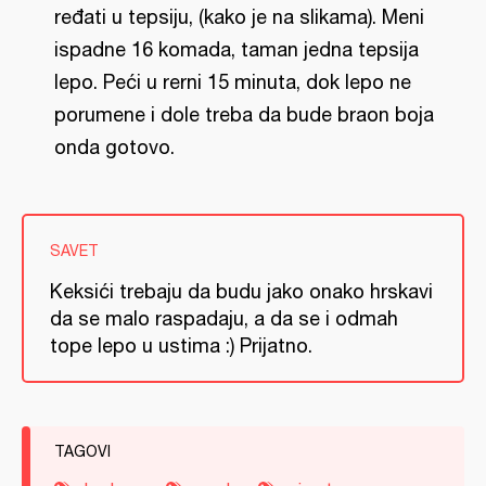
ređati u tepsiju, (kako je na slikama). Meni
ispadne 16 komada, taman jedna tepsija
lepo. Peći u rerni 15 minuta, dok lepo ne
porumene i dole treba da bude braon boja
onda gotovo.
SAVET
Keksići trebaju da budu jako onako hrskavi
da se malo raspadaju, a da se i odmah
tope lepo u ustima :) Prijatno.
TAGOVI