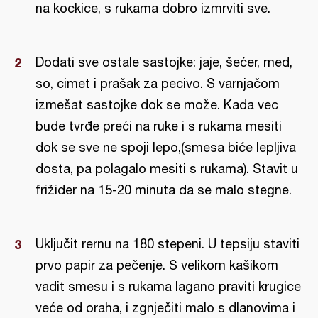
na kockice, s rukama dobro izmrviti sve.
Dodati sve ostale sastojke: jaje, šećer, med,
so, cimet i prašak za pecivo. S varnjačom
izmešat sastojke dok se može. Kada vec
bude tvrđe preći na ruke i s rukama mesiti
dok se sve ne spoji lepo,(smesa biće lepljiva
dosta, pa polagalo mesiti s rukama). Stavit u
frižider na 15-20 minuta da se malo stegne.
Uključit rernu na 180 stepeni. U tepsiju staviti
prvo papir za pečenje. S velikom kašikom
vadit smesu i s rukama lagano praviti krugice
veće od oraha, i zgnječiti malo s dlanovima i