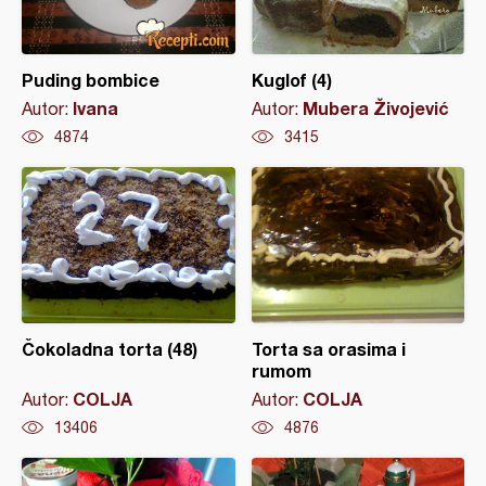
Puding bombice
Kuglof (4)
Ivana
Mubera Živojević
Autor:
Autor:
4874
3415
Čokoladna torta (48)
Torta sa orasima i
rumom
COLJA
COLJA
Autor:
Autor:
13406
4876