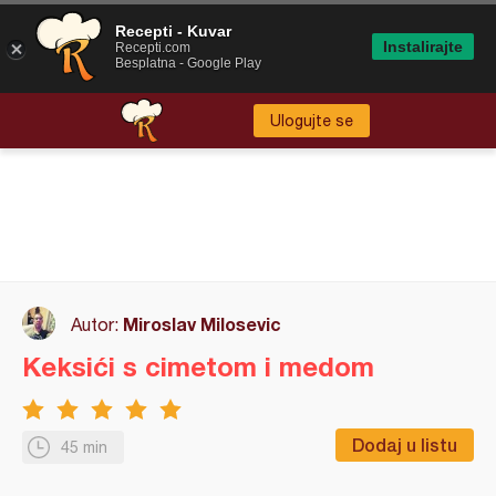
Recepti - Kuvar
Instalirajte
Recepti.com
Besplatna - Google Play
Ulogujte se
Miroslav Milosevic
Autor:
Keksići s cimetom i medom
Dodaj u listu
45 min