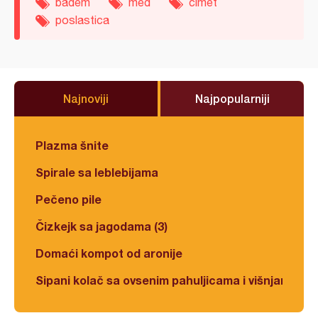
badem
med
cimet
poslastica
Najnoviji
Najpopularniji
Plazma šnite
Spirale sa leblebijama
Pečeno pile
Čizkejk sa jagodama (3)
Domaći kompot od aronije
Sipani kolač sa ovsenim pahuljicama i višnjama