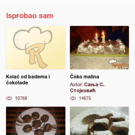
Isprobao sam
Kolač od badema i
Čoko malina
čokolade
Сања С.
Autor:
Стојковић
10768
14675