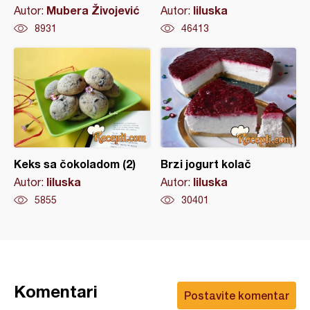
Mubera Živojević
liluska
Autor:
Autor:
8931
46413
Keks sa čokoladom (2)
Brzi jogurt kolač
liluska
liluska
Autor:
Autor:
5855
30401
Komentari
Postavite komentar