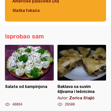
Americke palačinke (30)
Slatka fokača
Isprobao sam
Salata od šampinjona
Baklava sa suvim
šljivama i lešnicima
Zorica Stajić
Autor:
46804
26588