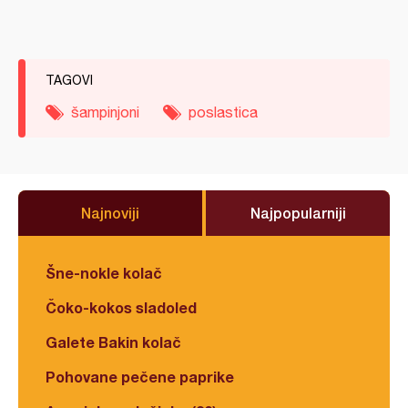
TAGOVI
šampinjoni
poslastica
Najnoviji
Najpopularniji
Šne-nokle kolač
Čoko-kokos sladoled
Galete Bakin kolač
Pohovane pečene paprike