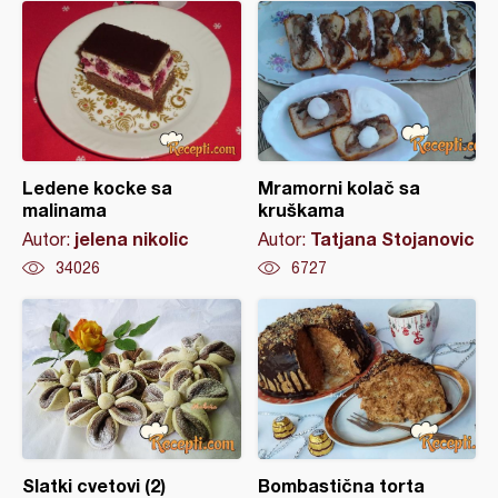
Ledene kocke sa
Mramorni kolač sa
malinama
kruškama
jelena nikolic
Tatjana Stojanovic
Autor:
Autor:
34026
6727
Slatki cvetovi (2)
Bombastična torta