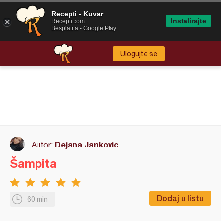
Recepti - Kuvar
Instalirajte
Recepti.com
Besplatna - Google Play
Ulogujte se
Dejana Jankovic
Autor:
Šampita
Dodaj u listu
60 min