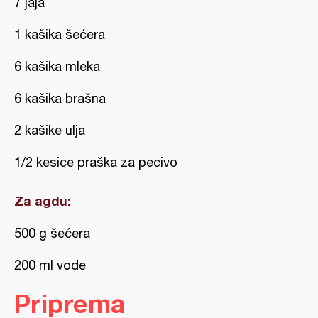
7 jaja
1 kašika šećera
6 kašika mleka
6 kašika brašna
2 kašike ulja
1/2 kesice praška za pecivo
Za agdu:
500 g šećera
200 ml vode
Priprema