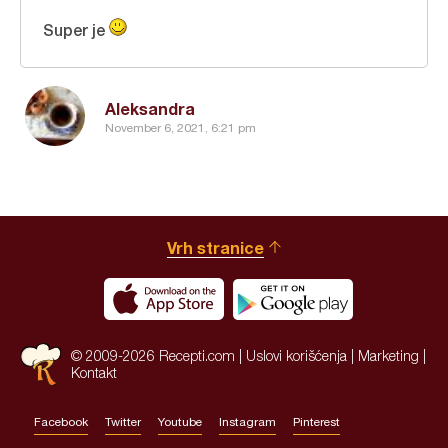
Super je
Aleksandra
November 6, 2021, 6:21 pm
Vrh stranice
© 2009-2026 Recepti.com |
Uslovi korišćenja
|
Marketing
|
Kontakt
Facebook
Twitter
Youtube
Instagram
Pinterest