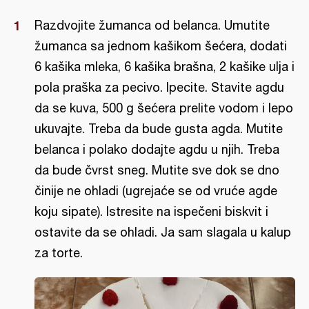
Razdvojite žumanca od belanca. Umutite
žumanca sa jednom kašikom šećera, dodati
6 kašika mleka, 6 kašika brašna, 2 kašike ulja i
pola praška za pecivo. Ipecite. Stavite agdu
da se kuva, 500 g šećera prelite vodom i lepo
ukuvajte. Treba da bude gusta agda. Mutite
belanca i polako dodajte agdu u njih. Treba
da bude čvrst sneg. Mutite sve dok se dno
činije ne ohladi (ugrejaće se od vruće agde
koju sipate). Istresite na ispečeni biskvit i
ostavite da se ohladi. Ja sam slagala u kalup
za torte.