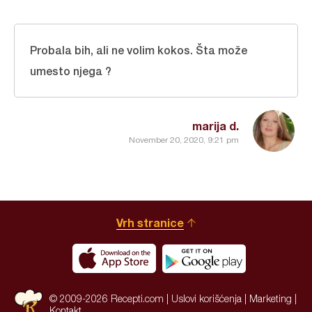
Probala bih, ali ne volim kokos. Šta može
umesto njega ?
marija d.
November 20, 2020, 9:21 pm
Vrh stranice
© 2009-2026 Recepti.com |
Uslovi korišćenja
|
Marketing
|
Kontakt