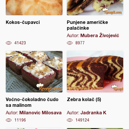
Kokos-čupavci
Punjene američke
palačinke
Mubera Živojević
Autor:
41423
8977
Voćno-čokoladno čudo
Zebra kolač (5)
sa malinom
Milanovic Milosava
Jadranka K
Autor:
Autor:
11196
149124