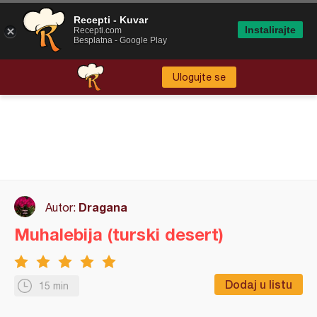
Recepti - Kuvar
Instalirajte
Recepti.com
Besplatna - Google Play
Ulogujte se
Dragana
Autor:
Muhalebija (turski desert)
Dodaj u listu
15 min