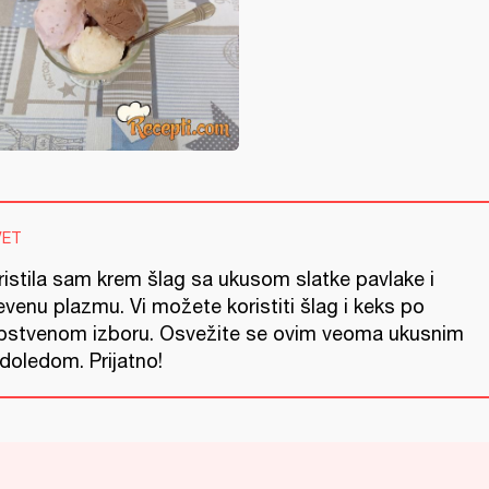
VET
ristila sam krem šlag sa ukusom slatke pavlake i
venu plazmu. Vi možete koristiti šlag i keks po
pstvenom izboru. Osvežite se ovim veoma ukusnim
doledom. Prijatno!