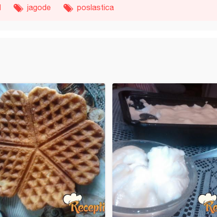
d
jagode
poslastica