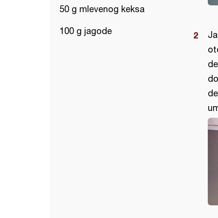
50 g mlevenog keksa
100 g jagode
Ja
ot
de
do
de
um