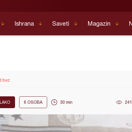
Ishrana
Saveti
Magazin
d bez
LAKO
6
OSOBA
30 min
241