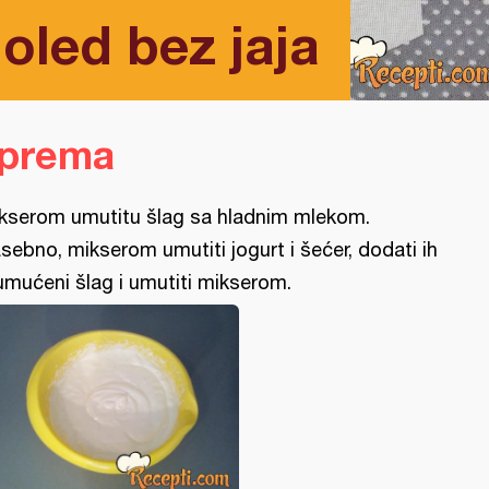
oled bez jaja
iprema
kserom umutitu šlag sa hladnim mlekom.
sebno, mikserom umutiti jogurt i šećer, dodati ih
umućeni šlag i umutiti mikserom.