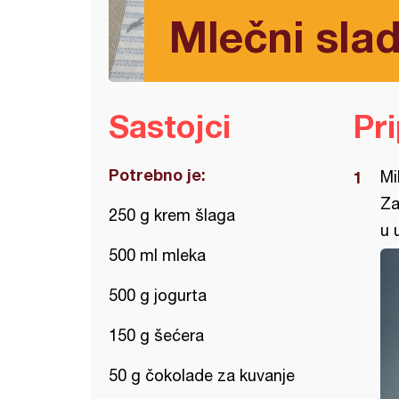
Mlečni slad
Sastojci
Pr
Potrebno je:
Mi
Za
250 g krem šlaga
u 
500 ml mleka
500 g jogurta
150 g šećera
50 g čokolade za kuvanje