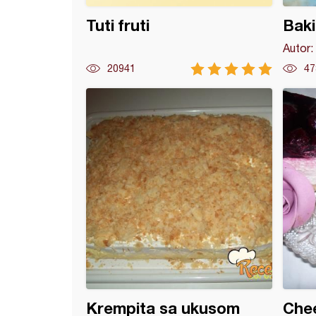
Tuti fruti
Baki
Autor:
20941
47
e vanilice
Krempita sa ukusom
Che