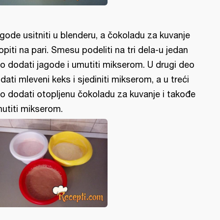
gode usitniti u blenderu, a čokoladu za kuvanje
opiti na pari. Smesu podeliti na tri dela-u jedan
o dodati jagode i umutiti mikserom. U drugi deo
dati mleveni keks i sjediniti mikserom, a u treći
o dodati otopljenu čokoladu za kuvanje i takođe
utiti mikserom.