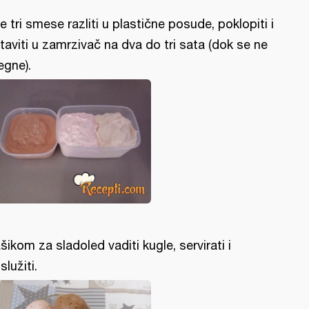
e tri smese razliti u plastične posude, poklopiti i
taviti u zamrzivač na dva do tri sata (dok se ne
egne).
šikom za sladoled vaditi kugle, servirati i
služiti.