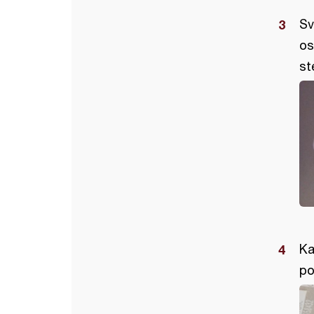
Sv
os
st
Ka
po