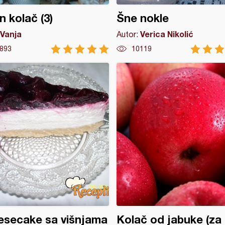
n kolač (3)
Šne nokle
Vanja
Verica Nikolić
Autor:
893
10119
esecake sa višnjama
Kolač od jabuke (za