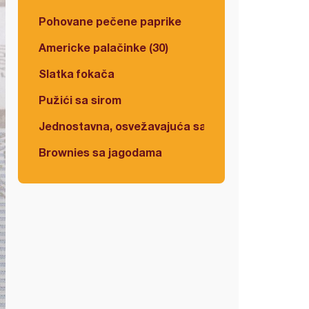
Pohovane pečene paprike
Americke palačinke (30)
Slatka fokača
Pužići sa sirom
Jednostavna, osvežavajuća salata
Brownies sa jagodama