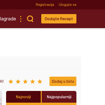
Registracija
Ulogujte se
Nagrade
Dodajte Recept
Dodaj u listu
82
Najnoviji
Najpopularniji