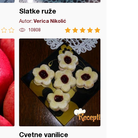
Slatke ruže
Verica Nikolić
Autor:
10808
Cvetne vanilice