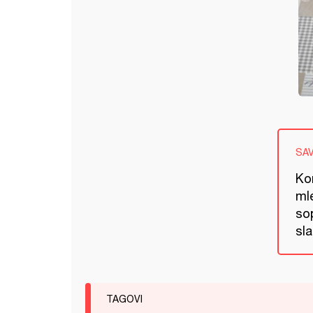
SA
Ko
mle
so
sla
TAGOVI