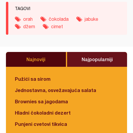
TAGOVI
orah
čokolada
jabuke
džem
cimet
Najnoviji
Najpopularniji
Pužići sa sirom
Jednostavna, osvežavajuća salata
Brownies sa jagodama
Hladni čokoladni dezert
Punjeni cvetovi tikvica