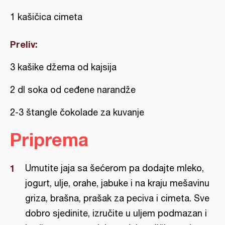
1 kašičica cimeta
Preliv:
3 kašike džema od kajsija
2 dl soka od ceđene narandže
2-3 štangle čokolade za kuvanje
Priprema
Umutite jaja sa šećerom pa dodajte mleko,
jogurt, ulje, orahe, jabuke i na kraju mešavinu
griza, brašna, prašak za peciva i cimeta. Sve
dobro sjedinite, izručite u uljem podmazan i