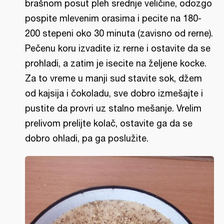
brašnom posut pleh srednje veličine, odozgo
pospite mlevenim orasima i pecite na 180-
200 stepeni oko 30 minuta (zavisno od rerne).
Pečenu koru izvadite iz rerne i ostavite da se
prohladi, a zatim je isecite na željene kocke.
Za to vreme u manji sud stavite sok, džem
od kajsija i čokoladu, sve dobro izmešajte i
pustite da provri uz stalno mešanje. Vrelim
prelivom prelijte kolač, ostavite ga da se
dobro ohladi, pa ga poslužite.