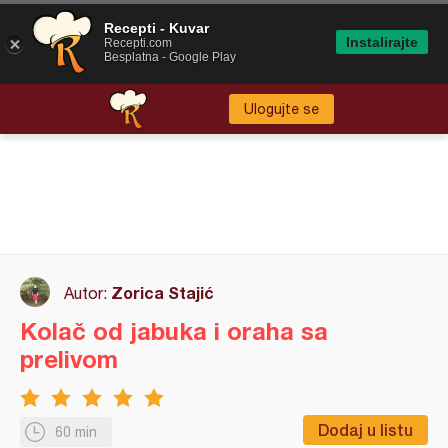
Recepti - Kuvar
Instalirajte
Recepti.com
Besplatna - Google Play
Ulogujte se
Zorica Stajić
Autor:
Kolač od jabuka i oraha sa
prelivom
Dodaj u listu
60 min