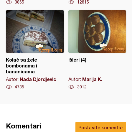
3865
12815
Kolač sa žele
Išleri (4)
bombonama i
bananicama
Nada Djordjevic
Marija K.
Autor:
Autor:
4735
3012
Komentari
Postavite komentar