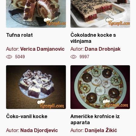
Tufna rolat
Čokoladne kocke s
višnjama
Verica Damjanovic
Dana Drobnjak
Autor:
Autor:
5049
9997
Čoko-vanil kocke
Američke krofnice iz
aparata
Nada Djordjevic
Danijela Žikić
Autor:
Autor: