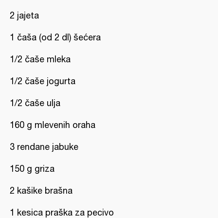
2 jajeta
1 čaša (od 2 dl) šećera
1/2 čaše mleka
1/2 čaše jogurta
1/2 čaše ulja
160 g mlevenih oraha
3 rendane jabuke
150 g griza
2 kašike brašna
1 kesica praška za pecivo