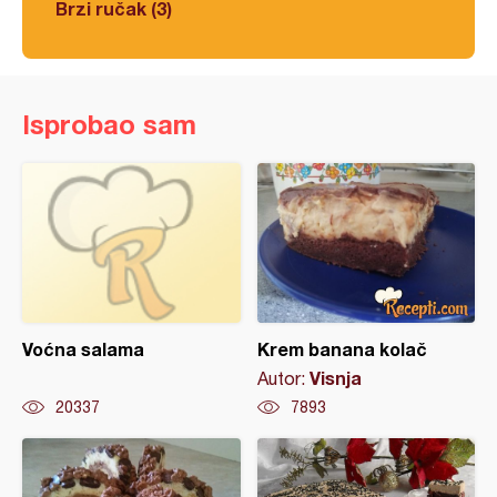
Brzi ručak (3)
Isprobao sam
Voćna salama
Krem banana kolač
Visnja
Autor:
20337
7893