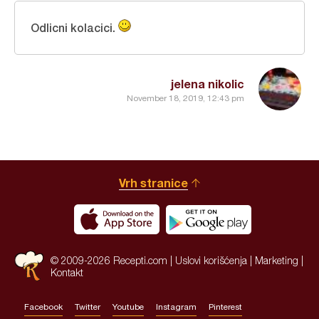
Odlicni kolacici.
jelena nikolic
November 18, 2019, 12:43 pm
Vrh stranice
© 2009-2026 Recepti.com |
Uslovi korišćenja
|
Marketing
|
Kontakt
Facebook
Twitter
Youtube
Instagram
Pinterest