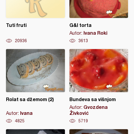
Tuti fruti
G&I torta
Ivana Roki
Autor:
20936
3613
Rolat sa džemom (2)
Bundeva sa višnjom
Gvozdena
Autor:
Ivana
Živković
Autor:
4825
5719