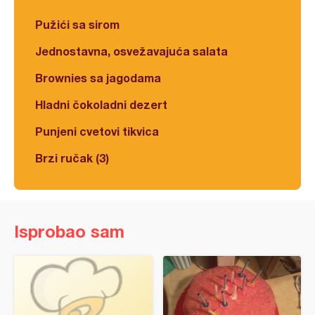
Pužići sa sirom
Jednostavna, osvežavajuća salata
Brownies sa jagodama
Hladni čokoladni dezert
Punjeni cvetovi tikvica
Brzi ručak (3)
Isprobao sam