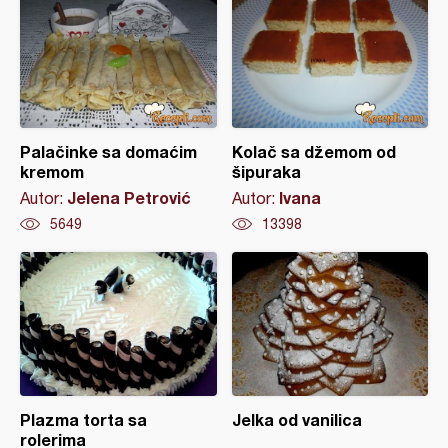
Palačinke sa domaćim
Kolač sa džemom od
kremom
šipuraka
Jelena Petrović
Ivana
Autor:
Autor:
5649
13398
Plazma torta sa
Jelka od vanilica
rolerima