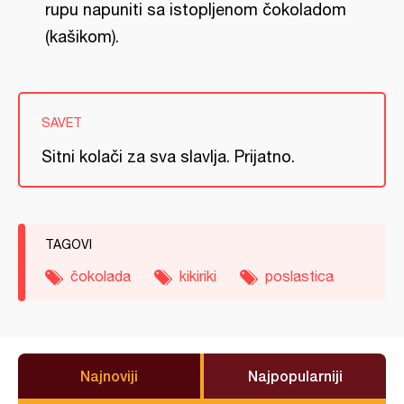
rupu napuniti sa istopljenom čokoladom
(kašikom).
SAVET
Sitni kolači za sva slavlja. Prijatno.
TAGOVI
čokolada
kikiriki
poslastica
Najnoviji
Najpopularniji