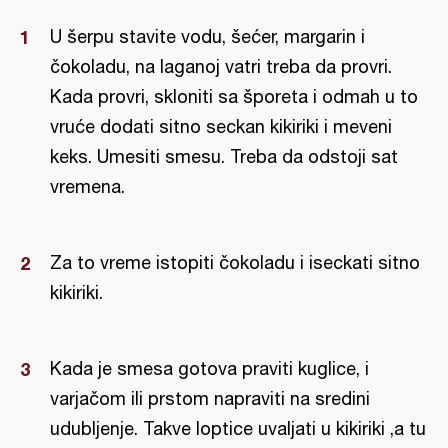
U šerpu stavite vodu, šećer, margarin i
čokoladu, na laganoj vatri treba da provri.
Kada provri, skloniti sa šporeta i odmah u to
vruće dodati sitno seckan kikiriki i meveni
keks. Umesiti smesu. Treba da odstoji sat
vremena.
Za to vreme istopiti čokoladu i iseckati sitno
kikiriki.
Kada je smesa gotova praviti kuglice, i
varjačom ili prstom napraviti na sredini
udubljenje. Takve loptice uvaljati u kikiriki ,a tu