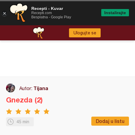
Recepti - Kuvar
Instalirajte
Recepti.com
Besplatna - Google Play
Ulogujte se
Tijana
Autor:
Gnezda (2)
Dodaj u listu
45 min