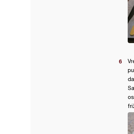
Vr
pu
da
Sa
os
fr