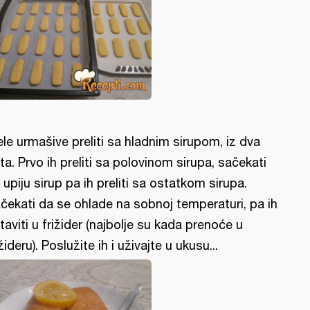
ele urmašive preliti sa hladnim sirupom, iz dva
ta. Prvo ih preliti sa polovinom sirupa, sačekati
 upiju sirup pa ih preliti sa ostatkom sirupa.
čekati da se ohlade na sobnoj temperaturi, pa ih
taviti u frižider (najbolje su kada prenoće u
ižideru). Poslužite ih i uživajte u ukusu...