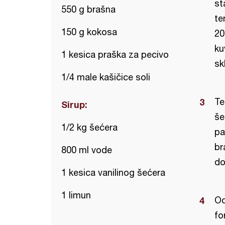
st
550 g brašna
te
150 g kokosa
20
ku
1 kesica praška za pecivo
sk
1/4 male kašičice soli
Te
Sirup:
še
1/2 kg šećera
pa
br
800 ml vode
do
1 kesica vanilinog šećera
1 limun
Od
fo