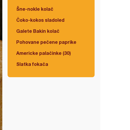
Šne-nokle kolač
Čoko-kokos sladoled
Galete Bakin kolač
Pohovane pečene paprike
Americke palačinke (30)
Slatka fokača