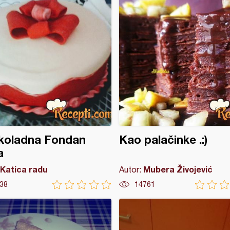
koladna Fondan
Kao palačinke .:)
a
Katica radu
Mubera Živojević
Autor:
38
14761