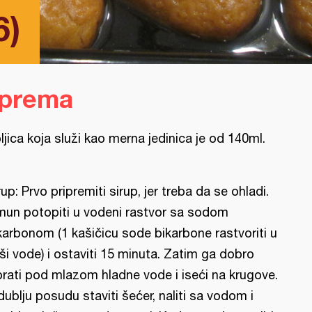
6)
iprema
ljica koja služi kao merna jedinica je od 140ml.
rup: Prvo pripremiti sirup, jer treba da se ohladi.
mun potopiti u vodeni rastvor sa sodom
karbonom (1 kašičicu sode bikarbone rastvoriti u
ši vode) i ostaviti 15 minuta. Zatim ga dobro
prati pod mlazom hladne vode i iseći na krugove.
dublju posudu staviti šećer, naliti sa vodom i