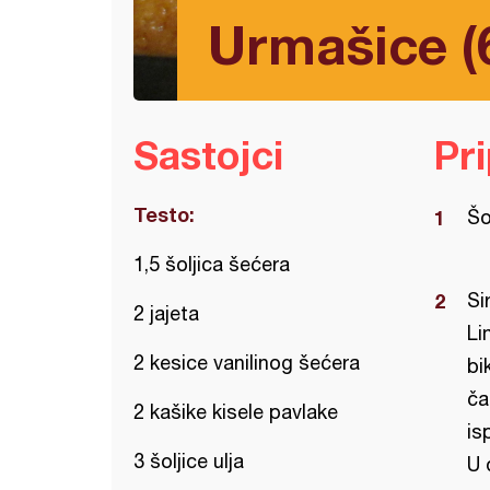
Urmašice (
Sastojci
Pr
Testo:
Šo
1,5 šoljica šećera
Si
2 jajeta
Li
2 kesice vanilinog šećera
bi
ča
2 kašike kisele pavlake
is
3 šoljice ulja
U 