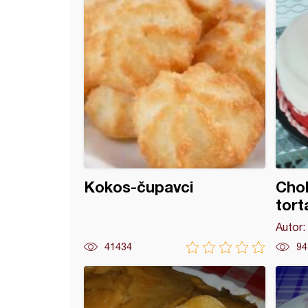
Kokos-čupavci
Cho
tort
Autor:
41434
94
 iznenađenje